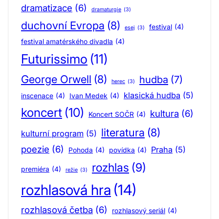
dramatizace
(6)
dramaturgie
(3)
duchovní Evropa
(8)
festival
(4)
esej
(3)
festival amatérského divadla
(4)
Futurissimo
(11)
George Orwell
(8)
hudba
(7)
herec
(3)
klasická hudba
(5)
inscenace
(4)
Ivan Medek
(4)
koncert
(10)
kultura
(6)
Koncert SOČR
(4)
literatura
(8)
kulturní program
(5)
poezie
(6)
Praha
(5)
Pohoda
(4)
povídka
(4)
rozhlas
(9)
premiéra
(4)
režie
(3)
rozhlasová hra
(14)
rozhlasová četba
(6)
rozhlasový seriál
(4)