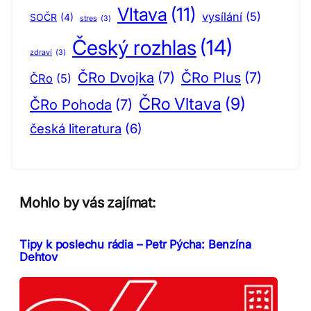
Vltava
(11)
vysílání
(5)
SOČR
(4)
stres
(3)
Český rozhlas
(14)
zdraví
(3)
ČRo Dvojka
(7)
ČRo Plus
(7)
ČRo
(5)
ČRo Vltava
(9)
ČRo Pohoda
(7)
česká literatura
(6)
Mohlo by vás zajímat:
Tipy k poslechu rádia – Petr Pýcha: Benzína
Dehtov