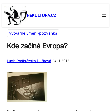
Přeskočit
Skip
na
to
NEKULTURA.CZ
obsah
content
výtvarné umění-pozvánka
Kde začíná Evropa?
Lucie Podhrázská Dušková
–
14.11.2012