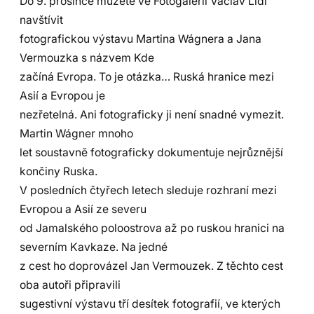
Do 9. prosince můžete ve Fotogalerii Václav Lídl
navštívit
fotografickou výstavu Martina Wágnera a Jana
Vermouzka s názvem Kde
začíná Evropa. To je otázka… Ruská hranice mezi
Asií a Evropou je
nezřetelná. Ani fotograficky ji není snadné vymezit.
Martin Wágner mnoho
let soustavně fotograficky dokumentuje nejrůznější
končiny Ruska.
V posledních čtyřech letech sleduje rozhraní mezi
Evropou a Asií ze severu
od Jamalského poloostrova až po ruskou hranici na
severním Kavkaze. Na jedné
z cest ho doprovázel Jan Vermouzek. Z těchto cest
oba autoři připravili
sugestivní výstavu tří desítek fotografií, ve kterých