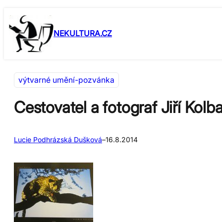
Přeskočit
Skip
na
to
NEKULTURA.CZ
obsah
content
výtvarné umění-pozvánka
Cestovatel a fotograf Jiří Kol
Lucie Podhrázská Dušková
–
16.8.2014