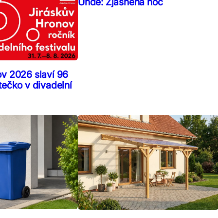
Uhde: Zjasněná noc
ov 2026 slaví 96
tečko v divadelní