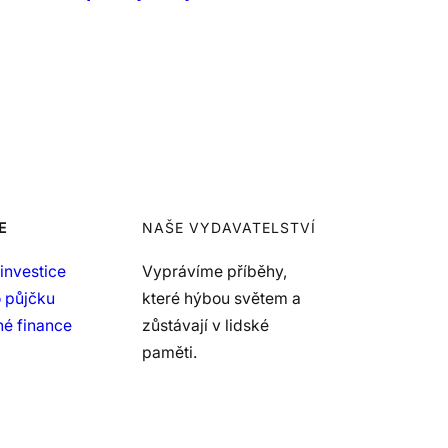
E
NAŠE VYDAVATELSTVÍ
investice
Vyprávíme příběhy,
 půjčku
které hýbou světem a
é finance
zůstávají v lidské
paměti.