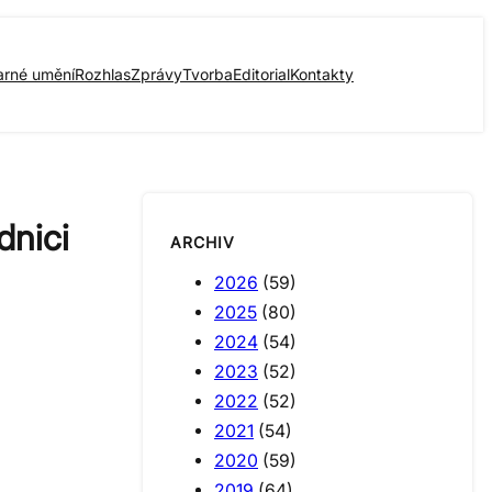
arné umění
Rozhlas
Zprávy
Tvorba
Editorial
Kontakty
dnici
ARCHIV
2026
(59)
2025
(80)
2024
(54)
2023
(52)
2022
(52)
2021
(54)
2020
(59)
2019
(64)