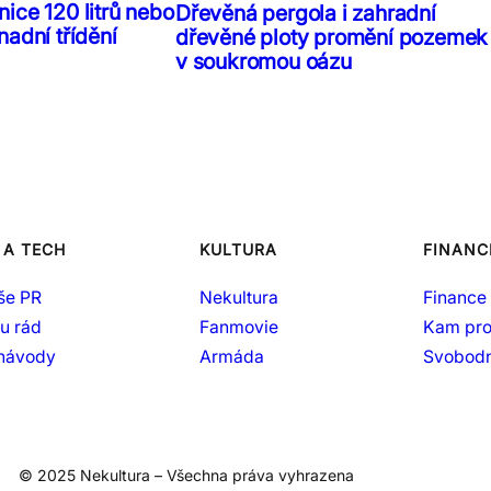
ice 120 litrů nebo
Dřevěná pergola i zahradní
nadní třídění
dřevěné ploty promění pozemek
v soukromou oázu
 A TECH
KULTURA
FINANC
še PR
Nekultura
Finance 
šu rád
Fanmovie
Kam pro
 návody
Armáda
Svobodn
© 2025 Nekultura – Všechna práva vyhrazena