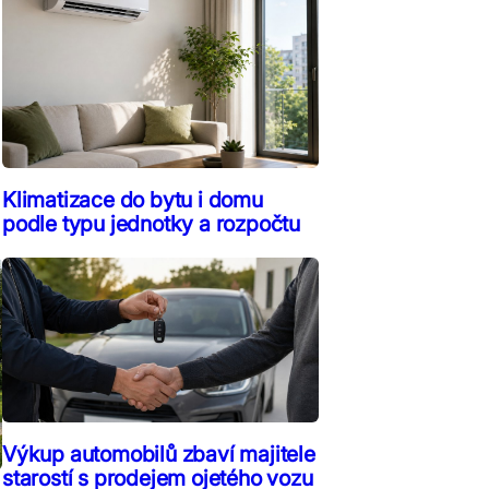
Klimatizace do bytu i domu
podle typu jednotky a rozpočtu
Výkup automobilů zbaví majitele
starostí s prodejem ojetého vozu