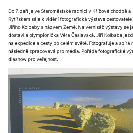
Do 7. září je ve Staroměstské radnici v Křížové chodbě a
Rytířském sále k vidění fotografická výstava cestovatele
Jiřího Kolbaby s názvem Země. Na vernisáž výstavy se j
dostavila olympionička Věra Čáslavská. Jiří Kolbaba jez
na expedice a cesty po celém světě. Fotografuje a sbírá m
následně zpracovává pro média. Pořádá fotografické vý
diashow pro veřejnost.