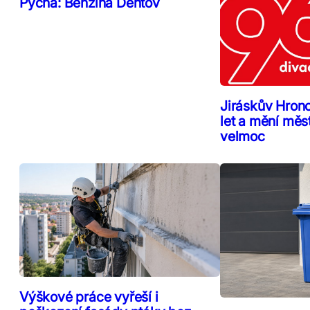
Pýcha: Benzína Dehtov
Jiráskův Hron
let a mění měs
velmoc
Výškové práce vyřeší i