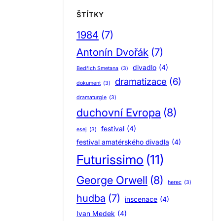
ŠTÍTKY
1984
(7)
Antonín Dvořák
(7)
divadlo
(4)
Bedřich Smetana
(3)
dramatizace
(6)
dokument
(3)
dramaturgie
(3)
duchovní Evropa
(8)
festival
(4)
esej
(3)
festival amatérského divadla
(4)
Futurissimo
(11)
George Orwell
(8)
herec
(3)
hudba
(7)
inscenace
(4)
Ivan Medek
(4)