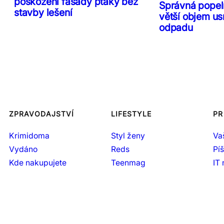
poškození fasády ptáky bez
Správná popeln
stavby lešení
větší objem us
odpadu
ZPRAVODAJSTVÍ
LIFESTYLE
PR
Krimidoma
Styl ženy
Va
Vydáno
Reds
Pí
Kde nakupujete
Teenmag
IT