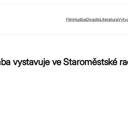
Film
Hudba
Divadlo
Literatura
Výtv
baba vystavuje ve Staroměstské ra