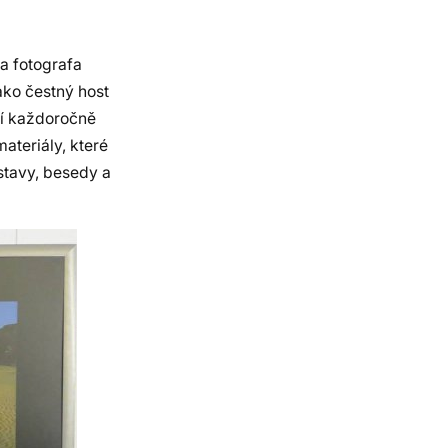
 a fotografa
ako čestný host
dí každoročně
ateriály, které
stavy, besedy a