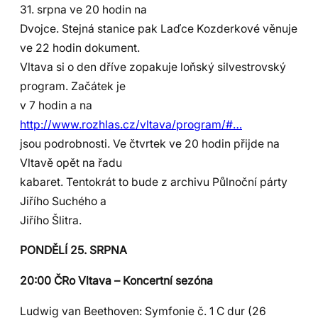
31. srpna ve 20 hodin na
Dvojce. Stejná stanice pak Laďce Kozderkové věnuje
ve 22 hodin dokument.
Vltava si o den dříve zopakuje loňský silvestrovský
program. Začátek je
v 7 hodin a na
http://www.rozhlas.cz/vltava/program/#…
jsou podrobnosti. Ve čtvrtek ve 20 hodin přijde na
Vltavě opět na řadu
kabaret. Tentokrát to bude z archivu Půlnoční párty
Jiřího Suchého a
Jiřího Šlitra.
PONDĚLÍ 25. SRPNA
20:00 ČRo Vltava – Koncertní sezóna
Ludwig van Beethoven: Symfonie č. 1 C dur (26