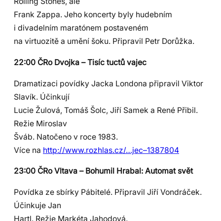
Rolling Stones, ale
Frank Zappa. Jeho koncerty byly hudebním
i divadelním maratónem postaveném
na virtuozitě a umění šoku. Připravil Petr Dorůžka.
22:00 ČRo Dvojka – Tisíc tuctů vajec
Dramatizaci povídky Jacka Londona připravil Viktor
Slavík. Účinkují
Lucie Žulová, Tomáš Šolc, Jiří Samek a René Přibil.
Režie Miroslav
Šváb. Natočeno v roce 1983.
Více na
http://www.rozhlas.cz/…jec–1387804
23:00 ČRo Vltava – Bohumil Hrabal: Automat svět
Povídka ze sbírky Pábitelé. Připravil Jiří Vondráček.
Účinkuje Jan
Hartl. Režie Markéta Jahodová.