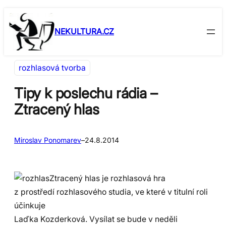
Přeskočit
Skip
na
to
NEKULTURA.CZ
obsah
content
rozhlasová tvorba
Tipy k poslechu rádia –
Ztracený hlas
Miroslav Ponomarev
–
24.8.2014
Ztracený hlas je rozhlasová hra
z prostředí rozhlasového studia, ve které v titulní roli
účinkuje
Laďka Kozderková. Vysílat se bude v neděli