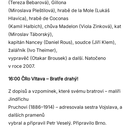
(Tereza Bebarová), Gillona
(Miroslava Pleštilová), hrabě de la Mole (Lukáš
Hlavica), hrabě de Coconas
(Kamil Halbich), chůva Madelon (Viola Zinková), kat
(Miroslav Táborský),
kapitán Nancey (Daniel Rous), soudce (Jiří Klem),
žalářník (Ivo Theimer),
vypravěč (Otakar Brousek) a další. Natočeno
v roce 2007.
16:00 ČRo Vltava – Bratře drahý!
Z dopisů a vzpomínek, které svému bratrovi – malíři
Jindřichu
Pruchovi (1886–1914) – adresovala sestra Vojslava, a
dalších pramenů
vybral a připravil Petr Veselý. Připravilo Brno.