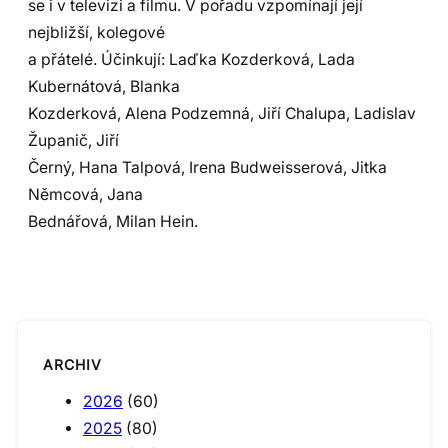
se i v televizi a filmu. V pořadu vzpomínají její
nejbližší, kolegové
a přátelé. Účinkují: Laďka Kozderková, Lada
Kubernátová, Blanka
Kozderková, Alena Podzemná, Jiří Chalupa, Ladislav
Županič, Jiří
Černý, Hana Talpová, Irena Budweisserová, Jitka
Němcová, Jana
Bednářová, Milan Hein.
ARCHIV
2026
(60)
2025
(80)