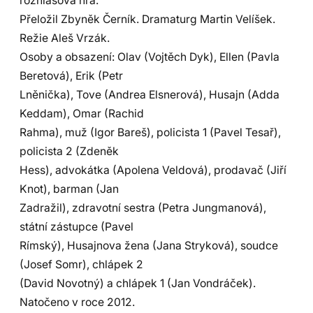
rozhlasová hra.
Přeložil Zbyněk Černík. Dramaturg Martin Velíšek.
Režie Aleš Vrzák.
Osoby a obsazení: Olav (Vojtěch Dyk), Ellen (Pavla
Beretová), Erik (Petr
Lněnička), Tove (Andrea Elsnerová), Husajn (Adda
Keddam), Omar (Rachid
Rahma), muž (Igor Bareš), policista 1 (Pavel Tesař),
policista 2 (Zdeněk
Hess), advokátka (Apolena Veldová), prodavač (Jiří
Knot), barman (Jan
Zadražil), zdravotní sestra (Petra Jungmanová),
státní zástupce (Pavel
Rímský), Husajnova žena (Jana Stryková), soudce
(Josef Somr), chlápek 2
(David Novotný) a chlápek 1 (Jan Vondráček).
Natočeno v roce 2012.