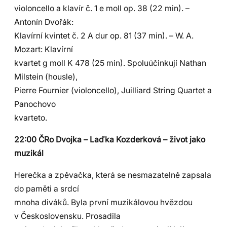
violoncello a klavír č. 1 e moll op. 38 (22 min). –
Antonín Dvořák:
Klavírní kvintet č. 2 A dur op. 81 (37 min). – W. A.
Mozart: Klavírní
kvartet g moll K 478 (25 min). Spoluúčinkují Nathan
Milstein (housle),
Pierre Fournier (violoncello), Juilliard String Quartet a
Panochovo
kvarteto.
22:00 ČRo Dvojka – Laďka Kozderková – život jako
muzikál
Herečka a zpěvačka, která se nesmazatelně zapsala
do paměti a srdcí
mnoha diváků. Byla první muzikálovou hvězdou
v Československu. Prosadila