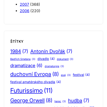
2007
(368)
2006
(220)
ŠTÍTKY
1984
(7)
Antonín Dvořák
(7)
divadlo
(4)
Bedřich Smetana
(3)
dokument
(3)
dramatizace
(6)
dramaturgie
(3)
duchovní Evropa
(8)
festival
(4)
esej
(3)
festival amatérského divadla
(4)
Futurissimo
(11)
George Orwell
(8)
hudba
(7)
herec
(3)