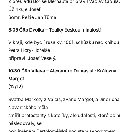
Z překladu Borise Merhauta připravil Václav Cibula.
Účinkuje Josef
Somr. Režie Jan Tůma.
8:05 ČRo Dvojka – Toulky českou minulostí
V kraji, kde bydlí rusalky. 1001. schůzku nad knihou
Petra Hory-Hořejše
připravil Josef Veselý.
10:30 ČRo Vltava – Alexandre Dumas st.: Královna
Margot
(12/12)
Svatba Markéty z Valois, zvané Margot, a Jindřicha
Navarrského měla
smířit protestanty s katolíky, ale události, které po ní
následovaly, se
pod jménem Bartolomějská noc staly synonymem