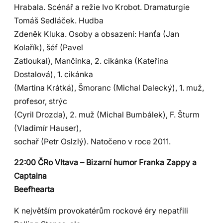
Hrabala. Scénář a režie Ivo Krobot. Dramaturgie
Tomáš Sedláček. Hudba
Zdeněk Kluka. Osoby a obsazení: Hanťa (Jan
Kolařík), šéf (Pavel
Zatloukal), Mančinka, 2. cikánka (Kateřina
Dostalová), 1. cikánka
(Martina Krátká), Šmoranc (Michal Dalecký), 1. muž,
profesor, strýc
(Cyril Drozda), 2. muž (Michal Bumbálek), F. Šturm
(Vladimír Hauser),
sochař (Petr Oslzlý). Natočeno v roce 2011.
22:00 ČRo Vltava – Bizarní humor Franka Zappy a
Captaina
Beefhearta
K největším provokatérům rockové éry nepatřili