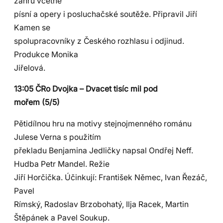
žánrů včetně
písní a opery i posluchačské soutěže. Připravil Jiří
Kamen se
spolupracovníky z Českého rozhlasu i odjinud.
Produkce Monika
Jiřelová.
13:05 ČRo Dvojka – Dvacet tisíc mil pod
mořem (5/5)
Pětidílnou hru na motivy stejnojmenného románu
Julese Verna s použitím
překladu Benjamina Jedličky napsal Ondřej Neff.
Hudba Petr Mandel. Režie
Jiří Horčička. Účinkují: František Němec, Ivan Řezáč,
Pavel
Rímský, Radoslav Brzobohatý, Ilja Racek, Martin
Štěpánek a Pavel Soukup.