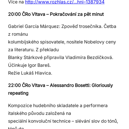
Více na
http://www.rozhlas.cz/…hni–1387934
20:00 ČRo Vltava – Pokračování za pět minut
Gabriel García Márquez: Zpověď trosečníka. Četba
z románu
kolumbijského spisovatele, nositele Nobelovy ceny
za literaturu. Z překladu
Blanky Stárkové připravila Vladimíra Bezdíčková.
Účinkuje Igor Bareš.
Režie Lukáš Hlavica.
22:00 ČRo Vltava – Alessandro Bosetti: Gloriously
repeating
Kompozice hudebního skladatele a performera
italského původu založená na
speciální konvoluční technice – slévání slov do tónů,
tónů do