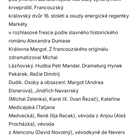
krveprolití. Francouzský
královský dvůr 16. století a osudy energické regentky
Markéty
v rozhlasové fresce podle slavného historického
románu Alexandra Dumase
Královna Margot. Z francouzského originálu
zdramatizoval Michal
Lázňovský. Hudba Petr Mandel. Dramaturg Hynek
Pekárek. Režie Dimitrij
Dudík. Osoby a obsazení: Margot (Andrea
Elsnerová), Jindřich Navarrský
(Michal Zelenka), Karel IX. (Ivan Řezáč), Kateřina
Medicejská (Taťjana
Medvecká), René (Ilja Racek), vévoda z Anjou (Aleš
Procházka), vévoda
z Alenconu (David Novotný), vévodkyně de Nevers