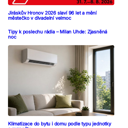
Jiráskův Hronov 2026 slaví 96 let a mění
městečko v divadelní velmoc
Tipy k poslechu rádia – Milan Uhde: Zjasněná
noc
Klimatizace do bytu i domu podle typu jednotky