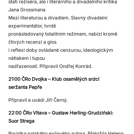
statí režiséra, ale i literárního a divadelního kritika
Jana Grossmana
Mezi literaturou a divadlem. Slavný divadelní
experimentátor, tvrdě
pronásledovaný totalitním režimem, nabízí kromě
čtivých recenzí a glos
i reflexi doby ovládané cenzurou, ideologickým
nátlakem i tupou
nadřazeností. Připravil Ondřej Konrád.
21:00 ČRo Dvojka – Klub osamělých srdcí
seržanta Pepře
Připravil a uvádí Jiří Černý.
22:00 ČRo Vltava – Gustaw Herling-Grudziński:
Suor Strega
Povídka polského exilového autora. Přeložila Helena