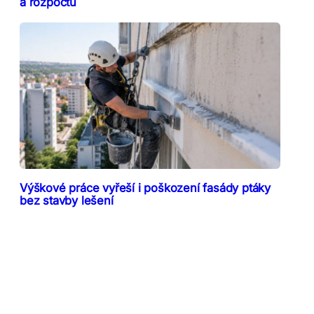
a rozpočtu
Výškové práce vyřeší i poškození fasády ptáky
bez stavby lešení