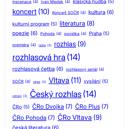
klasická hudba
(5)
inscenace
(4)
Ivan Medek
(4)
koncert
(10)
kultura
(6)
Koncert SOČR
(4)
literatura
(8)
kulturní program
(5)
poezie
(6)
Praha
(5)
Pohoda
(4)
povídka
(4)
rozhlas
(9)
premiéra
(4)
režie
(3)
rozhlasová hra
(14)
rozhlasová četba
(6)
rozhlasový seriál
(4)
Vltava
(11)
vysílání
(5)
SOČR
(4)
stres
(3)
Český rozhlas
(14)
zdraví
(3)
ČRo Dvojka
(7)
ČRo Plus
(7)
ČRo
(5)
ČRo Vltava
(9)
ČRo Pohoda
(7)
česká literatura
(6)