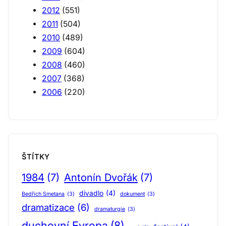
2012
(551)
2011
(504)
2010
(489)
2009
(604)
2008
(460)
2007
(368)
2006
(220)
ŠTÍTKY
1984
(7)
Antonín Dvořák
(7)
divadlo
(4)
Bedřich Smetana
(3)
dokument
(3)
dramatizace
(6)
dramaturgie
(3)
duchovní Evropa
(8)