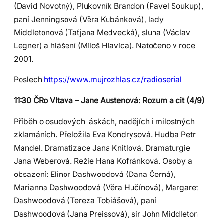
(David Novotný), Plukovník Brandon (Pavel Soukup),
paní Jenningsová (Věra Kubánková), lady
Middletonová (Taťjana Medvecká), sluha (Václav
Legner) a hlášení (Miloš Hlavica). Natočeno v roce
2001.
Poslech
https://www.mujrozhlas.cz/radioserial
11:30 ČRo Vltava – Jane Austenová: Rozum a cit (4/9)
Příběh o osudových láskách, nadějích i milostných
zklamáních. Přeložila Eva Kondrysová. Hudba Petr
Mandel. Dramatizace Jana Knitlová. Dramaturgie
Jana Weberová. Režie Hana Kofránková. Osoby a
obsazení: Elinor Dashwoodová (Dana Černá),
Marianna Dashwoodová (Věra Hučínová), Margaret
Dashwoodová (Tereza Tobiášová), paní
Dashwoodová (Jana Preissová), sir John Middleton