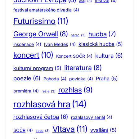
festival
(4)
esej
(3)
festival amatérského divadla
(4)
Futurissimo
(11)
George Orwell
(8)
hudba
(7)
herec
(3)
klasická hudba
(5)
inscenace
(4)
Ivan Medek
(4)
koncert
(10)
kultura
(6)
Koncert SOČR
(4)
literatura
(8)
kulturní program
(5)
poezie
(6)
Praha
(5)
Pohoda
(4)
povídka
(4)
rozhlas
(9)
premiéra
(4)
režie
(3)
rozhlasová hra
(14)
rozhlasová četba
(6)
rozhlasový seriál
(4)
Vltava
(11)
vysílání
(5)
SOČR
(4)
stres
(3)