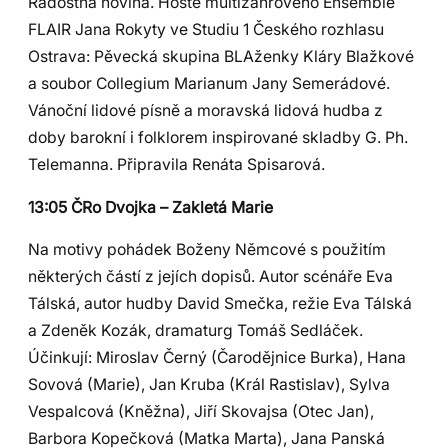
Radostná novina. Hosté multižánrového Ensemble
FLAIR Jana Rokyty ve Studiu 1 Českého rozhlasu
Ostrava: Pěvecká skupina BLAženky Kláry Blažkové
a soubor Collegium Marianum Jany Semerádové.
Vánoční lidové písně a moravská lidová hudba z
doby barokní i folklorem inspirované skladby G. Ph.
Telemanna. Připravila Renáta Spisarová.
13:05 ČRo Dvojka – Zakletá Marie
Na motivy pohádek Boženy Němcové s použitím
některých částí z jejích dopisů. Autor scénáře Eva
Tálská, autor hudby David Smečka, režie Eva Tálská
a Zdeněk Kozák, dramaturg Tomáš Sedláček.
Účinkují: Miroslav Černý (Čarodějnice Burka), Hana
Sovová (Marie), Jan Kruba (Král Rastislav), Sylva
Vespalcová (Kněžna), Jiří Skovajsa (Otec Jan),
Barbora Kopečková (Matka Marta), Jana Panská