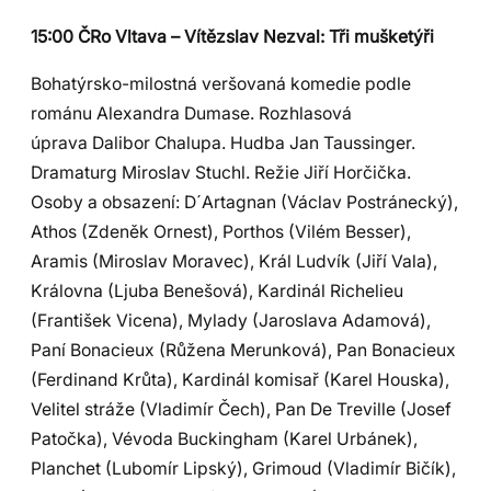
15:00 ČRo Vltava – Vítězslav Nezval: Tři mušketýři
Bohatýrsko-milostná veršovaná komedie podle
románu Alexandra Dumase. Rozhlasová
úprava Dalibor Chalupa. Hudba Jan Taussinger.
Dramaturg Miroslav Stuchl. Režie Jiří Horčička.
Osoby a obsazení: D´Artagnan (Václav Postránecký),
Athos (Zdeněk Ornest), Porthos (Vilém Besser),
Aramis (Miroslav Moravec), Král Ludvík (Jiří Vala),
Královna (Ljuba Benešová), Kardinál Richelieu
(František Vicena), Mylady (Jaroslava Adamová),
Paní Bonacieux (Růžena Merunková), Pan Bonacieux
(Ferdinand Krůta), Kardinál komisař (Karel Houska),
Velitel stráže (Vladimír Čech), Pan De Treville (Josef
Patočka), Vévoda Buckingham (Karel Urbánek),
Planchet (Lubomír Lipský), Grimoud (Vladimír Bičík),