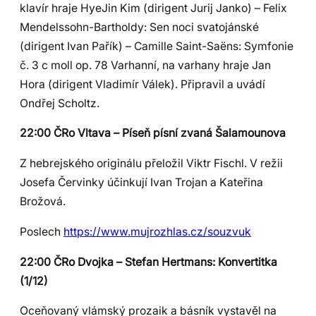
klavír hraje HyeJin Kim (dirigent Jurij Janko) – Felix
Mendelssohn-Bartholdy: Sen noci svatojánské
(dirigent Ivan Pařík) – Camille Saint-Saëns: Symfonie
č. 3 c moll op. 78 Varhanní, na varhany hraje Jan
Hora (dirigent Vladimír Válek). Připravil a uvádí
Ondřej Scholtz.
22:00 ČRo Vltava – Píseň písní zvaná Šalamounova
Z hebrejského originálu přeložil Viktr Fischl. V režii
Josefa Červinky účinkují Ivan Trojan a Kateřina
Brožová.
Poslech
https://www.mujrozhlas.cz/souzvuk
22:00 ČRo Dvojka – Stefan Hertmans: Konvertitka
(1/12)
Oceňovaný vlámský prozaik a básník vystavěl na