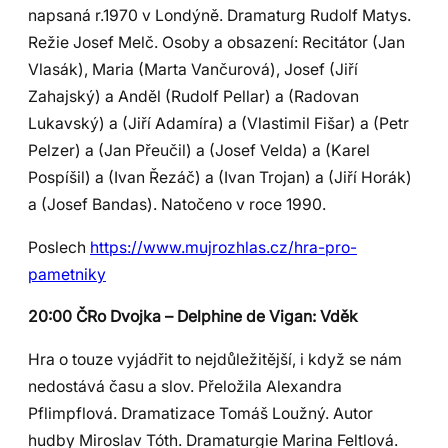
napsaná r.1970 v Londýně. Dramaturg Rudolf Matys.
Režie Josef Melč. Osoby a obsazení: Recitátor (Jan
Vlasák), Maria (Marta Vančurová), Josef (Jiří
Zahajský) a Anděl (Rudolf Pellar) a (Radovan
Lukavský) a (Jiří Adamíra) a (Vlastimil Fišar) a (Petr
Pelzer) a (Jan Přeučil) a (Josef Velda) a (Karel
Pospíšil) a (Ivan Řezáč) a (Ivan Trojan) a (Jiří Horák)
a (Josef Bandas). Natočeno v roce 1990.
Poslech
https://www.mujrozhlas.cz/hra-pro-
pametniky
20:00 ČRo Dvojka – Delphine de Vigan: Vděk
Hra o touze vyjádřit to nejdůležitější, i když se nám
nedostává času a slov. Přeložila Alexandra
Pflimpflová. Dramatizace Tomáš Loužný. Autor
hudby Miroslav Tóth. Dramaturgie Marina Feltlová.