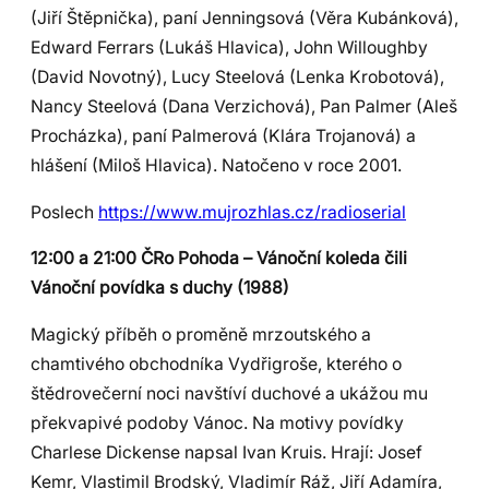
(Jiří Štěpnička), paní Jenningsová (Věra Kubánková),
Edward Ferrars (Lukáš Hlavica), John Willoughby
(David Novotný), Lucy Steelová (Lenka Krobotová),
Nancy Steelová (Dana Verzichová), Pan Palmer (Aleš
Procházka), paní Palmerová (Klára Trojanová) a
hlášení (Miloš Hlavica). Natočeno v roce 2001.
Poslech
https://www.mujrozhlas.cz/radioserial
12:00 a 21:00 ČRo Pohoda – Vánoční koleda čili
Vánoční povídka s duchy (1988)
Magický příběh o proměně mrzoutského a
chamtivého obchodníka Vydřigroše, kterého o
štědrovečerní noci navštíví duchové a ukážou mu
překvapivé podoby Vánoc. Na motivy povídky
Charlese Dickense napsal Ivan Kruis. Hrají: Josef
Kemr, Vlastimil Brodský, Vladimír Ráž, Jiří Adamíra,