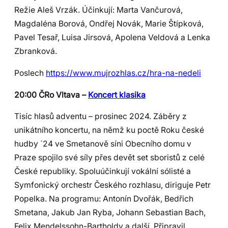
Režie Aleš Vrzák. Účinkují: Marta Vančurová,
Magdaléna Borová, Ondřej Novák, Marie Štípková,
Pavel Tesař, Luisa Jirsová, Apolena Veldová a Lenka
Zbranková.
Poslech
https://www.mujrozhlas.cz/hra-na-nedeli
20:00 ČRo Vltava –
Koncert klasika
Tisíc hlasů adventu – prosinec 2024. Záběry z
unikátního koncertu, na němž ku poctě Roku české
hudby ´24 ve Smetanově síni Obecního domu v
Praze spojilo své síly přes devět set sboristů z celé
České republiky. Spoluúčinkují vokální sólisté a
Symfonický orchestr Českého rozhlasu, diriguje Petr
Popelka. Na programu: Antonín Dvořák, Bedřich
Smetana, Jakub Jan Ryba, Johann Sebastian Bach,
Felix Mendelssohn-Bartholdy a další. Připravil