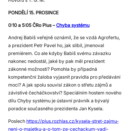
Hovorů s T. G. M.
PONDĚLÍ 15. PROSINCE
0:10 a 5:05 ČRo Plus –
Chyba systému
Andrej Babiš veřejně oznámil, že se vzdá Agrofertu,
a prezident Petr Pavel ho, jak slíbil, jmenoval
premiérem. Co ale kdyby Babiš svému závazku
nakonec nedostál, jaké by pak měl prezident
zákonné možnosti? Pomohla by případná
kompetenční žaloba vyjasnit pravidla pro předávání
moci? A jak spolu souvisí zákon o střetu zájmů a
závistivé čecháčkovství? Speciálním hostem nového
dílu Chyby systému je ústavní právník a bývalý
poradce současného prezidenta Jan Kysela.
Poslech
https://plus.rozhlas.cz/kysela-stret-zajmu-
neni-o-majetku-a-o-tom-ze-cechackum-vadi-