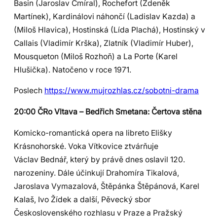
Basin (Jaroslav Cmíral), Rochefort (Zdeněk
Martínek), Kardinálovi náhončí (Ladislav Kazda) a
(Miloš Hlavica), Hostinská (Lída Plachá), Hostinský v
Callais (Vladimír Krška), Zlatník (Vladimír Huber),
Mousqueton (Miloš Rozhoň) a La Porte (Karel
Hlušička). Natočeno v roce 1971.
Poslech
https://www.mujrozhlas.cz/sobotni-drama
20:00 ČRo Vltava – Bedřich Smetana: Čertova stěna
Komicko-romantická opera na libreto Elišky
Krásnohorské. Voka Vítkovice ztvárňuje
Václav Bednář, který by právě dnes oslavil 120.
narozeniny. Dále účinkují Drahomíra Tikalová,
Jaroslava Vymazalová, Štěpánka Štěpánová, Karel
Kalaš, Ivo Žídek a další, Pěvecký sbor
Československého rozhlasu v Praze a Pražský