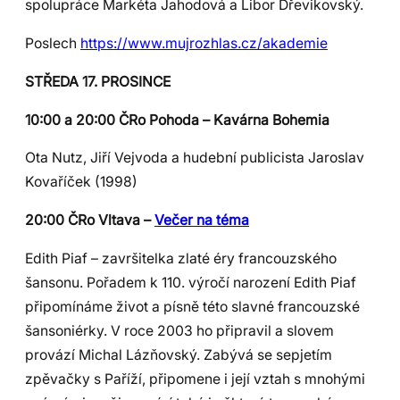
spolupráce Markéta Jahodová a Libor Dřevikovský.
Poslech
https://www.mujrozhlas.cz/akademie
STŘEDA 17. PROSINCE
10:00 a 20:00 ČRo Pohoda – Kavárna Bohemia
Ota Nutz, Jiří Vejvoda a hudební publicista Jaroslav
Kovaříček (1998)
20:00 ČRo Vltava –
Večer na téma
Edith Piaf – završitelka zlaté éry francouzského
šansonu. Pořadem k 110. výročí narození Edith Piaf
připomínáme život a písně této slavné francouzské
šansoniérky. V roce 2003 ho připravil a slovem
provází Michal Lázňovský. Zabývá se sepjetím
zpěvačky s Paříží, připomene i její vztah s mnohými