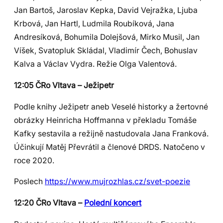
Jan Bartoš, Jaroslav Kepka, David Vejražka, Ljuba
Krbová, Jan Hartl, Ludmila Roubíková, Jana
Andresíková, Bohumila Dolejšová, Mirko Musil, Jan
Víšek, Svatopluk Skládal, Vladimír Čech, Bohuslav
Kalva a Václav Vydra. Režie Olga Valentová.
12:05 ČRo Vltava – Ježipetr
Podle knihy Ježipetr aneb Veselé historky a žertovné
obrázky Heinricha Hoffmanna v překladu Tomáše
Kafky sestavila a režijně nastudovala Jana Franková.
Účinkují Matěj Převrátil a členové DRDS. Natočeno v
roce 2020.
Poslech
https://www.mujrozhlas.cz/svet-poezie
12:20 ČRo Vltava –
Polední koncert