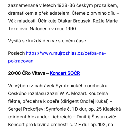
zaznamenané v letech 1928-36 českým prozaikem,
dramatikem a překladatelem. Čteme z prvního dílu –
Věk mladosti. Účinkuje Otakar Brousek. Režie Marie
Texelová. Natočeno v roce 1990.
Vysílá se každý den ve stejném čase.
Poslech
https://www.mujrozhlas.cz/cetba-na-
pokracovani
20:00 ČRo Vltava –
Koncert SOČR
Ve výběru z nahrávek Symfonického orchestru
Českého rozhlasu zazní W. A. Mozart: Kouzelná
flétna, předehra k opeře (dirigent Ondřej Kukal) –
Sergej Prokofjev: Symfonie č. 1 D dur, op. 25 Klasická
(dirigent Alexander Liebreich) – Dmitrij Šostakovič:
Koncert pro klavír a orchestr č. 2 F dur op. 102, na