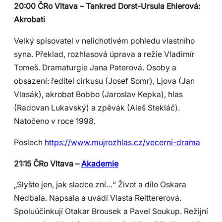
20:00 ČRo Vltava – Tankred Dorst-Ursula Ehlerová:
Akrobati
Velký spisovatel v nelichotivém pohledu vlastního
syna. Překlad, rozhlasová úprava a režie Vladimír
Tomeš. Dramaturgie Jana Paterová. Osoby a
obsazení: ředitel cirkusu (Josef Somr), Ljova (Jan
Vlasák), akrobat Bobbo (Jaroslav Kepka), hlas
(Radovan Lukavský) a zpěvák (Aleš Stekláč).
Natočeno v roce 1998.
Poslech
https://www.mujrozhlas.cz/vecerni-drama
21:15 ČRo Vltava –
Akademie
„Slyšte jen, jak sladce zní…“ Život a dílo Oskara
Nedbala. Napsala a uvádí Vlasta Reittererová.
Spoluúčinkují Otakar Brousek a Pavel Soukup. Režijní