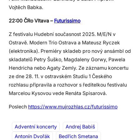
Vojtěch Babka.
22:00 ČRo Vltava –
Futurissimo
Z festivalu Hudební současnost 2025. M/E/N v
Ostravě. Modern Trio Ostrava a Mateusz Ryczek
(elektronika). Premiéry skladeb pro nový ansámbl od
skladatelů Petry Šuško, Magdaleny Gorwy, Pawela
Hendricha nebo Agaty Zemly. Ze záznamu koncertu
ze dne 28. 11. v ostravském Studiu 1 Českého
rozhlasu připravila a rozhovor s ředitelkou festivalu
Marcelou Kysovou vede Renáta Spisarová.
Poslech
https://www.mujrozhlas.cz/futurissimo
Adventní koncerty
Andrej Babiš
Antonín Dvořák
Bedřich Smetana