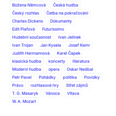
Božena Němcová
Česká hudba
Český rozhlas
Četba na pokračování
Charles Dickens
Dokumenty
Edit Piafová
Futurissimo
Hudební současnost
Ivan Jelínek
Ivan Trojan
Jan Kysela
Josef Kemr
Judith Hermannová
Karel Čapek
klasická hudba
koncerty
literatura
Moderní hudba
opera
Oskar Nedbal
Petr Pavel
Pohádky
politika
Povídky
Právo
rozhlasové hry
Střet zájmů
T. G. Masaryk
Vánoce
Vltava
W. A. Mozart