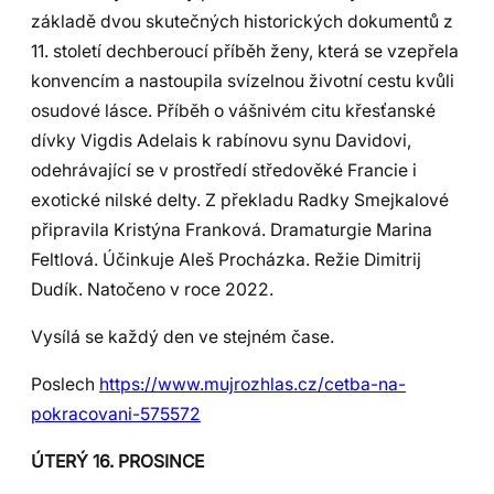
základě dvou skutečných historických dokumentů z
11. století dechberoucí příběh ženy, která se vzepřela
konvencím a nastoupila svízelnou životní cestu kvůli
osudové lásce. Příběh o vášnivém citu křesťanské
dívky Vigdis Adelais k rabínovu synu Davidovi,
odehrávající se v prostředí středověké Francie i
exotické nilské delty. Z překladu Radky Smejkalové
připravila Kristýna Franková. Dramaturgie Marina
Feltlová. Účinkuje Aleš Procházka. Režie Dimitrij
Dudík. Natočeno v roce 2022.
Vysílá se každý den ve stejném čase.
Poslech
https://www.mujrozhlas.cz/cetba-na-
pokracovani-575572
ÚTERÝ 16. PROSINCE