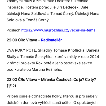
známými muži a zmíní také i některé tuzemské
inspirace. Hostem pořadu je Jiří Dědeček. Dále
účinkují Hana Seidlová a Tomáš Černý. Účinkují Hana
Seidlová a Tomáš Černý.
Poslech
https://www.mujrozhlas.cz/vecer-na-tema
22:00 ČRo Vltava –
Radioateliér
DVA ROKY POTÉ. Skladby Tomáše Knoflíčka, Daniela
Skály a Tomáše Šenkyříka, které vznikly v roce 2024
v rámci projektu Rok poté a jeho ostravské sekce
pod kuratelou Martina Režného.
23:00 ČRo Vltava – Miřenka Čechová: Co já? Co ty?
(1/12)
Příběh osiřelé čtrnáctileté holky, kterou si pro sebe v
dětském domově vyhlédl starší učitel. O opuštěných