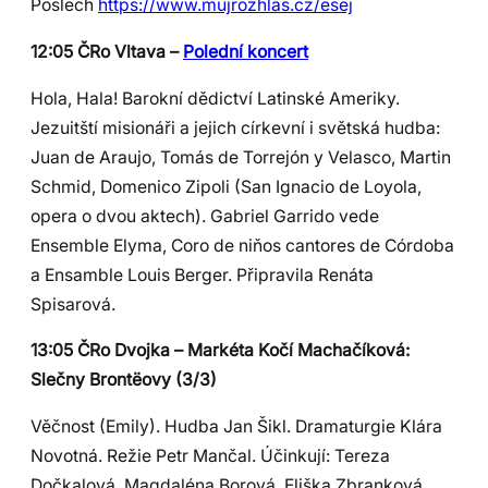
Poslech
https://www.mujrozhlas.cz/esej
12:05 ČRo Vltava –
Polední koncert
Hola, Hala! Barokní dědictví Latinské Ameriky.
Jezuitští misionáři a jejich církevní i světská hudba:
Juan de Araujo, Tomás de Torrejón y Velasco, Martin
Schmid, Domenico Zipoli (San Ignacio de Loyola,
opera o dvou aktech). Gabriel Garrido vede
Ensemble Elyma, Coro de niňos cantores de Córdoba
a Ensamble Louis Berger. Připravila Renáta
Spisarová.
13:05 ČRo Dvojka – Markéta Kočí Machačíková:
Slečny Brontëovy (3/3)
Věčnost (Emily). Hudba Jan Šikl. Dramaturgie Klára
Novotná. Režie Petr Mančal. Účinkují: Tereza
Dočkalová, Magdaléna Borová, Eliška Zbranková,