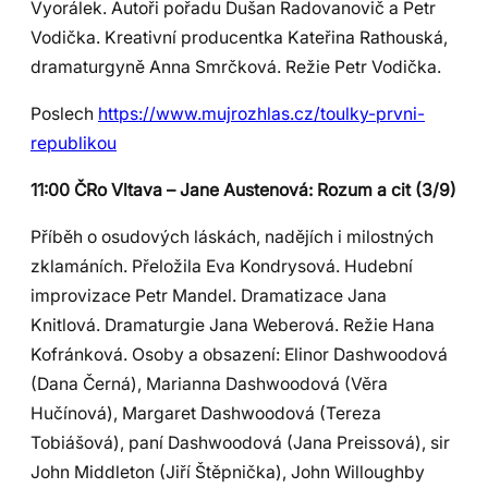
Vyorálek. Autoři pořadu Dušan Radovanovič a Petr
Vodička. Kreativní producentka Kateřina Rathouská,
dramaturgyně Anna Smrčková. Režie Petr Vodička.
Poslech
https://www.mujrozhlas.cz/toulky-prvni-
republikou
11:00 ČRo Vltava – Jane Austenová: Rozum a cit (3/9)
Příběh o osudových láskách, nadějích i milostných
zklamáních. Přeložila Eva Kondrysová. Hudební
improvizace Petr Mandel. Dramatizace Jana
Knitlová. Dramaturgie Jana Weberová. Režie Hana
Kofránková. Osoby a obsazení: Elinor Dashwoodová
(Dana Černá), Marianna Dashwoodová (Věra
Hučínová), Margaret Dashwoodová (Tereza
Tobiášová), paní Dashwoodová (Jana Preissová), sir
John Middleton (Jiří Štěpnička), John Willoughby