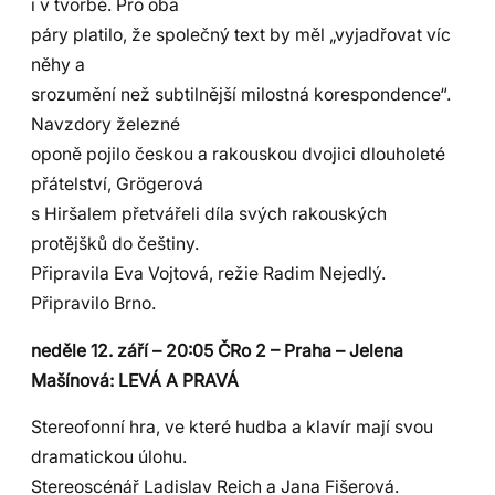
i v tvorbě. Pro oba
páry platilo, že společný text by měl „vyjadřovat víc
něhy a
srozumění než subtilnější milostná korespondence“.
Navzdory železné
oponě pojilo českou a rakouskou dvojici dlouholeté
přátelství, Grögerová
s Hiršalem přetvářeli díla svých rakouských
protějšků do češtiny.
Připravila Eva Vojtová, režie Radim Nejedlý.
Připravilo Brno.
neděle 12. září – 20:05 ČRo 2 – Praha – Jelena
Mašínová: LEVÁ A PRAVÁ
Stereofonní hra, ve které hudba a klavír mají svou
dramatickou úlohu.
Stereoscénář Ladislav Reich a Jana Fišerová.