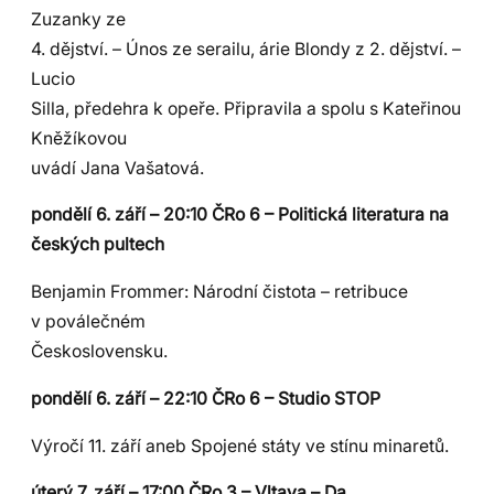
Zuzanky ze
4. dějství. – Únos ze serailu, árie Blondy z 2. dějství. –
Lucio
Silla, předehra k opeře. Připravila a spolu s Kateřinou
Kněžíkovou
uvádí Jana Vašatová.
pondělí 6. září – 20:10 ČRo 6 – Politická literatura na
českých pultech
Benjamin Frommer: Národní čistota – retribuce
v poválečném
Československu.
pondělí 6. září – 22:10 ČRo 6 – Studio STOP
Výročí 11. září aneb Spojené státy ve stínu minaretů.
úterý 7. září – 17:00 ČRo 3 – Vltava – Da