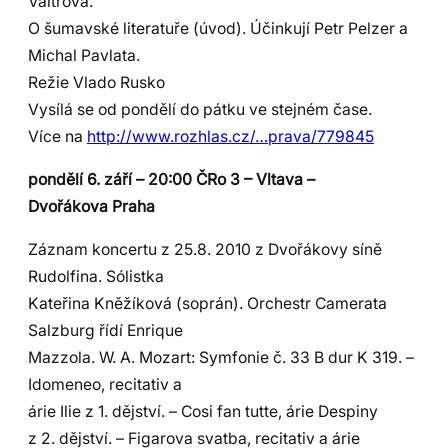
Valtrová.
O šumavské literatuře (úvod). Účinkují Petr Pelzer a
Michal Pavlata.
Režie Vlado Rusko
Vysílá se od pondělí do pátku ve stejném čase.
Více na
http://www.rozhlas.cz/…prava/779845
pondělí 6. září – 20:00 ČRo 3 – Vltava –
Dvořákova Praha
Záznam koncertu z 25.8. 2010 z Dvořákovy síně
Rudolfina. Sólistka
Kateřina Kněžíková (soprán). Orchestr Camerata
Salzburg řídí Enrique
Mazzola. W. A. Mozart: Symfonie č. 33 B dur K 319. –
Idomeneo, recitativ a
árie Ilie z 1. dějství. – Cosi fan tutte, árie Despiny
z 2. dějství. – Figarova svatba, recitativ a árie