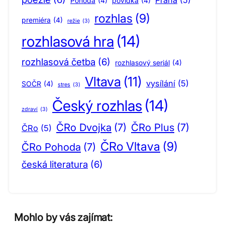
Pohoda
(4)
povídka
(4)
rozhlas
(9)
premiéra
(4)
režie
(3)
rozhlasová hra
(14)
rozhlasová četba
(6)
rozhlasový seriál
(4)
Vltava
(11)
vysílání
(5)
SOČR
(4)
stres
(3)
Český rozhlas
(14)
zdraví
(3)
ČRo Dvojka
(7)
ČRo Plus
(7)
ČRo
(5)
ČRo Vltava
(9)
ČRo Pohoda
(7)
česká literatura
(6)
Mohlo by vás zajímat: