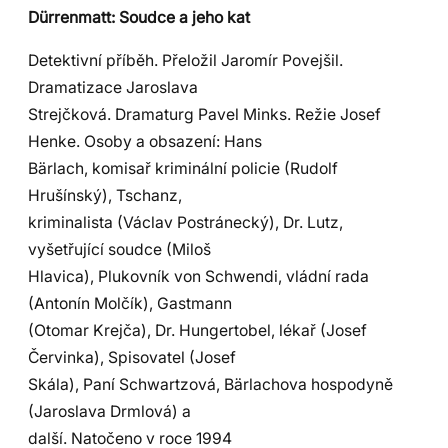
Dürrenmatt: Soudce a jeho kat
Detektivní příběh. Přeložil Jaromír Povejšil.
Dramatizace Jaroslava
Strejčková. Dramaturg Pavel Minks. Režie Josef
Henke. Osoby a obsazení: Hans
Bärlach, komisař kriminální policie (Rudolf
Hrušínský), Tschanz,
kriminalista (Václav Postránecký), Dr. Lutz,
vyšetřující soudce (Miloš
Hlavica), Plukovník von Schwendi, vládní rada
(Antonín Molčík), Gastmann
(Otomar Krejča), Dr. Hungertobel, lékař (Josef
Červinka), Spisovatel (Josef
Skála), Paní Schwartzová, Bärlachova hospodyně
(Jaroslava Drmlová) a
další. Natočeno v roce 1994