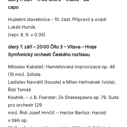
capo
Hudební stavebnice – 10. část. Připravil a uvádí
Lukáš Hurník.
(repr. 8. 9. v 0:35)
úterý 7. září – 20:00 ČRo 3 – Vltava – Hraje
Symfonický orchestr Českého rozhlasu
Miloslav Kabeláč: Hamletovská improvizace op. 46
(15 min). Sólista
Ladislav Navrátil (housle) a Milan Heřmánek (viola).
Řídí Tomáš
Koutník. – J. B. Foerster: Ze Shakespeara op. 76. Suita
pro orchestr (29
min). Řídí Josef Hrnčíř. – Hector Berlioz: Harold
v Itálii op.