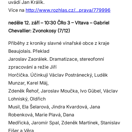
uvádí Jan Králík.
Více na
http://www.rozhlas.cz/…prava/779996
neděle 12. září – 10:30 ČRo 3 – Vltava – Gabriel
Chevallier: Zvonokosy (7/12)
Příběhy z kroniky slavné vinařské obce z kraje
Beaujolais. Překlad
Jaroslav Zaorálek. Dramatizace, stereofonní
zpracování a režie Jiří
Horčička. Účinkují Václav Postránecký, Luděk
Munzar, Karel Máj,
Zdeněk Řehoř, Jaroslav Moučka, Ivo Gübel, Václav
Lohniský, Oldřich
Musil, Ela Šelarová, Jindra Kvardová, Jana
Robenková, Marie Plavá, Dana
Medřická, Jaromír Spal, Zdeněk Martínek, Stanislav
Fišer a Věra