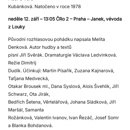
Kubánková. Natočeno v roce 1978
neděle 12. září – 13:05 ČRo 2 – Praha – Janek, vévoda
z Louky
Původní rozhlasovou pohádku napsala Melita
Denková. Autor hudby a textů
písní Jiří Svěrák. Dramaturgie Václava Ledvinková.
Režie Dimitrij
Dudík. Účinkují: Martin Písařík, Zuzana Kajnarová,
Taťjana Medvecká,
Otakar Brousek ml., Dana Syslová, Alois Švehlík, Jiří
Schwarz, Ota Jirák,
Bedřich Šetena, Věrtelářová, Johana Sládková, Jiří
Maršál, Samanta
Rožánková, Valentin Ivanov, Ivan Řezáč, Josef Somr
a Blanka Bohdanová.