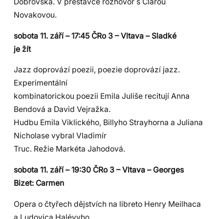
Dobrovská. V přestávce rozhovor s Clarou
Novakovou.
sobota 11. září – 17:45 ČRo 3 – Vltava – Sladké
je žít
Jazz doprovází poezii, poezie doprovází jazz.
Experimentální
kombinatorickou poezii Emila Juliše recitují Anna
Bendová a David Vejražka.
Hudbu Emila Viklického, Billyho Strayhorna a Juliana
Nicholase vybral Vladimír
Truc. Režie Markéta Jahodová.
sobota 11. září – 19:30 ČRo 3 – Vltava – Georges
Bizet: Carmen
Opera o čtyřech dějstvích na libreto Henry Meilhaca
a Ludovica Halévyho