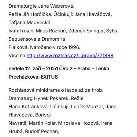
Dramaturgie Jana Weberová.
Režie Jiří Horčička. Účinkují: Jana Hlaváčová,
Taťjana Medvecká,
Ivan Trojan, Miloš Rozhoň, Zdeněk Švinger, Sylva
Sequensová a Drahomíra
Fialková. Natočeno v roce 1996.
Více na
http://www.rozhlas.cz/…prava/771888
neděle 12. září – 20:51 ČRo 2 – Praha – Lenka
Procházková: EXITUS
Rozhlasové minidrama o lásce až za hrob.
Dramaturg Hynek Pekárek. Režie
Hana Kofránková. Účinkují: Luděk Munzar, Jana
Hlaváčová, Bořivoj
Navrátil, Martin Kolár, Miroslava Hozová, Irena
Hrubá, Rudolf Pechan,