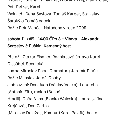
Petr Pelzer, Karel
Weinlich, Dana Syslová, Tomáš Karger, Stanislav
Šárský a Tomáš Vacek.
Režie Petr Mančal. Natočeno v roce 2009.
sobota 11. září – 14:00 ČRo 3 – Vltava – Alexandr
Sergejevič Puškin: Kamenný host
Přeložil Otakar Fischer. Rozhlasová úprava Karel
Gissübel. Scénická
hudba Miroslav Ponc. Dramaturg Jaromír Ptáček.
Režie Miloslav Jareš. Osoby
a obsazení: Don Juan (Václav Voska), Leporello
(Antonín Zíb), mnich (Bohuš
Hradil), Doňa Anna (Blanka Waleská), Laura (Jiřina
Krejčová), Don Carlos
(Miroslav Doležal), Komtur (Karel Pavlík), hosté