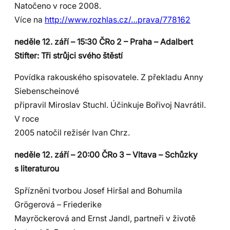
Natočeno v roce 2008.
Více na
http://www.rozhlas.cz/…prava/778162
neděle 12. září – 15:30 ČRo 2 – Praha – Adalbert
Stifter: Tři strůjci svého štěstí
Povídka rakouského spisovatele. Z překladu Anny
Siebenscheinové
připravil Miroslav Stuchl. Účinkuje Bořivoj Navrátil.
V roce
2005 natočil režisér Ivan Chrz.
neděle 12. září – 20:00 ČRo 3 – Vltava – Schůzky
s literaturou
Spřízněni tvorbou Josef Hiršal and Bohumila
Grögerová – Friederike
Mayröckerová and Ernst Jandl, partneři v životě