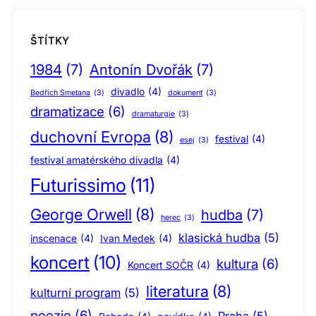
ŠTÍTKY
1984
(7)
Antonín Dvořák
(7)
divadlo
(4)
Bedřich Smetana
(3)
dokument
(3)
dramatizace
(6)
dramaturgie
(3)
duchovní Evropa
(8)
festival
(4)
esej
(3)
festival amatérského divadla
(4)
Futurissimo
(11)
George Orwell
(8)
hudba
(7)
herec
(3)
klasická hudba
(5)
inscenace
(4)
Ivan Medek
(4)
koncert
(10)
kultura
(6)
Koncert SOČR
(4)
literatura
(8)
kulturní program
(5)
poezie
(6)
Praha
(5)