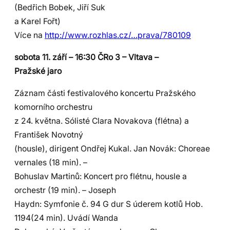
(Bedřich Bobek, Jiří Suk
a Karel Fořt)
Více na
http://www.rozhlas.cz/…prava/780109
sobota 11. září – 16:30 ČRo 3 – Vltava –
Pražské jaro
Záznam části festivalového koncertu Pražského
komorního orchestru
z 24. května. Sólisté Clara Novakova (flétna) a
František Novotný
(housle), dirigent Ondřej Kukal. Jan Novák: Choreae
vernales (18 min). –
Bohuslav Martinů: Koncert pro flétnu, housle a
orchestr (19 min). – Joseph
Haydn: Symfonie č. 94 G dur S úderem kotlů Hob.
1194(24 min). Uvádí Wanda