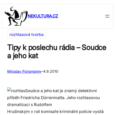
Přeskočit
Skip
na
to
NEKULTURA.CZ
obsah
content
rozhlasová tvorba
Tipy k poslechu rádia – Soudce
a jeho kat
Miroslav Ponomarev
–
4.9.2010
Soudce a jeho kat je známý detektivní
příběh Friedricha Dürrenmatta. Jeho rozhlasovou
dramatizaci s Rudolfem
Hrušínským v roli komisaře kriminální policie vysílá