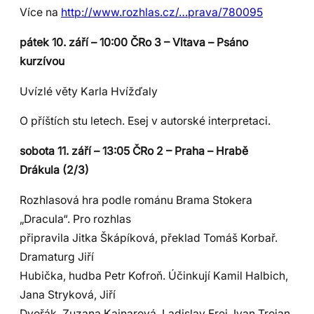
Více na
http://www.rozhlas.cz/…prava/780095
pátek 10. září – 10:00 ČRo 3 – Vltava – Psáno
kurzívou
Uvízlé věty Karla Hvížďaly
O příštích stu letech. Esej v autorské interpretaci.
sobota 11. září – 13:05 ČRo 2 – Praha – Hrabě
Drákula (2/3)
Rozhlasová hra podle románu Brama Stokera
„Dracula“. Pro rozhlas
připravila Jitka Škápíková, překlad Tomáš Korbař.
Dramaturg Jiří
Hubička, hudba Petr Kofroň. Účinkují Kamil Halbich,
Jana Stryková, Jiří
Dvořák, Zuzana Kajnarová, Ladislav Frej, Ivan Trojan,