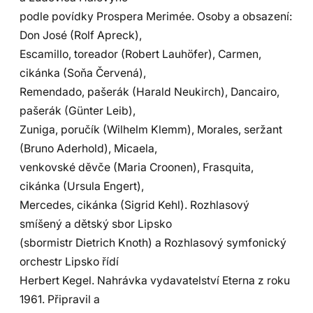
podle povídky Prospera Merimée. Osoby a obsazení:
Don José (Rolf Apreck),
Escamillo, toreador (Robert Lauhöfer), Carmen,
cikánka (Soňa Červená),
Remendado, pašerák (Harald Neukirch), Dancairo,
pašerák (Günter Leib),
Zuniga, poručík (Wilhelm Klemm), Morales, seržant
(Bruno Aderhold), Micaela,
venkovské děvče (Maria Croonen), Frasquita,
cikánka (Ursula Engert),
Mercedes, cikánka (Sigrid Kehl). Rozhlasový
smíšený a dětský sbor Lipsko
(sbormistr Dietrich Knoth) a Rozhlasový symfonický
orchestr Lipsko řídí
Herbert Kegel. Nahrávka vydavatelství Eterna z roku
1961. Připravil a