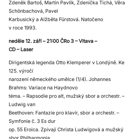
Zdeněk Bartoš, Martin Pavlík, Zdenička Tichá, Věra
Schönbachová, Pavel
Karbusický a Alžběta Fürstová. Natočeno
v roce 1993.
neděle 12. září – 21:00 ČRo 3 – Vltava –
CD – Laser
Dirigentská legenda Otto Klemperer v Londýně. Ke
125. výročí
narození německého umělce (1/4). Johannes
Brahms: Variace na Haydnovo
téma. – Rapsodie pro alt, mužský sbor a orchestr. –
Ludwig van
Beethoven: Fantazie pro klavír, sbor a orchestr. –
Symfonie č. 3 Es dur
op. 55 Eroica. Zpívají Christa Ludwigová a mužský
sbor Philharmonia