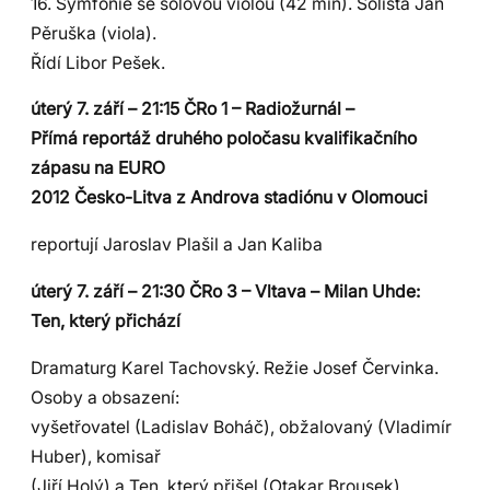
16. Symfonie se sólovou violou (42 min). Sólista Jan
Pěruška (viola).
Řídí Libor Pešek.
úterý 7. září – 21:15 ČRo 1 – Radiožurnál –
Přímá reportáž druhého poločasu kvalifikačního
zápasu na EURO
2012 Česko-Litva z Androva stadiónu v Olomouci
reportují Jaroslav Plašil a Jan Kaliba
úterý 7. září – 21:30 ČRo 3 – Vltava – Milan Uhde:
Ten, který přichází
Dramaturg Karel Tachovský. Režie Josef Červinka.
Osoby a obsazení:
vyšetřovatel (Ladislav Boháč), obžalovaný (Vladimír
Huber), komisař
(Jiří Holý) a Ten, který přišel (Otakar Brousek).