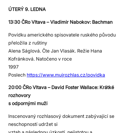
ÚTERÝ 9. LEDNA
13:30 ČRo Vltava – Vladimir Nabokov: Bachman
Povídku amerického spisovatele ruského původu
přeložila z ruštiny
Alena Ságlová. Čte Jan Vlasák. Režie Hana
Kofránková. Natočeno v roce
1997
Poslech
https://www.mujrozhlas.cz/povidka
20:00 ČRo Vltava – David Foster Wallace: Krátké
rozhovory
s odpornými muži
Inscenovaný rozhlasový dokument zabývající se
neschopností udržet si
vztah a následnou úzkostí, nejistotou a