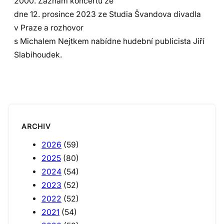
2000. Záznam koncertu ze
dne 12. prosince 2023 ze Studia Švandova divadla
v Praze a rozhovor
s Michalem Nejtkem nabídne hudební publicista Jiří
Slabihoudek.
ARCHIV
2026
(59)
2025
(80)
2024
(54)
2023
(52)
2022
(52)
2021
(54)