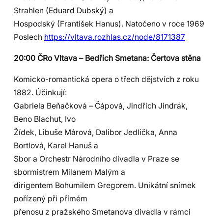
Strahlen (Eduard Dubský) a
Hospodský (František Hanus). Natočeno v roce 1969
Poslech
https://vltava.rozhlas.cz/node/8171387
20:00 ČRo Vltava – Bedřich Smetana: Čertova stěna
Komicko-romantická opera o třech dějstvích z roku
1882. Účinkují:
Gabriela Beňačková – Čápová, Jindřich Jindrák,
Beno Blachut, Ivo
Žídek, Libuše Márová, Dalibor Jedlička, Anna
Bortlová, Karel Hanuš a
Sbor a Orchestr Národního divadla v Praze se
sbormistrem Milanem Malým a
dirigentem Bohumilem Gregorem. Unikátní snímek
pořízený při přímém
přenosu z pražského Smetanova divadla v rámci