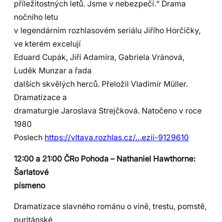
příležitostných letů. Jsme v nebezpečí.“ Drama
nočního letu
v legendárním rozhlasovém seriálu Jiřího Horčičky,
ve kterém excelují
Eduard Cupák, Jiří Adamíra, Gabriela Vránová,
Luděk Munzar a řada
dalších skvělých herců. Přeložil Vladimír Müller.
Dramatizace a
dramaturgie Jaroslava Strejčková. Natočeno v roce
1980
Poslech
https://vltava.rozhlas.cz/…ezii-9129610
12:00 a 21:00 ČRo Pohoda – Nathaniel Hawthorne:
Šarlatové
písmeno
Dramatizace slavného románu o vině, trestu, pomstě,
puritánské