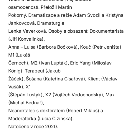
osamoceností. Přeložil Martin
Pokorný. Dramatizace a režie Adam Svozil a Kristýna
Jankovcová. Dramaturgie
Lenka Veverková. Osoby a obsazení: Dokumentarista
(Jiří Konvalinka),
Anna – Luisa (Barbora Bočková), Kouč (Petr Jeništa),
M1 (Lukáš
Černoch), M2 (Ivan Lupták), Eric Yang (Miloslav
König), Terapeut (Jakub
Žáček), Šošana (Kateřina Císařová), Klient (Václav
Vašák), X1
(Štěpán Lustyk), X2 (Vojtěch Vodochodský), Max
(Michal Bednář),
Neandrtálec s doktorátem (Robert Mikluš) a
Moderátorka (Lucia Čižinská).
Natočeno v roce 2020.