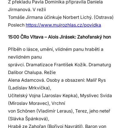
Z překladu Pavla Dominika připravila Daniela
Jirmanová. V režii
Tomáše Jirmana účinkuje Norbert Lichý. (Ostrava)
Poslech
https://www.mujrozhlas.cz/povidka
15:00 ČRo Vltava – Alois Jirásek: Zahořanský hon
Příběh o lásce, umění, vlídném panu hraběti a
nevlídném panu
správci. Dramatizace František Kožík. Dramaturg
Dalibor Chalupa. Režie
Alena Adamcová. Osoby a obsazení: Malíř Rys
(Ladislav Mrkvička),
Učitelský Vojna (Jaroslav Kepka), Myslivec Svída
(Miroslav Moravec), Vrchní
von Schönen (Vladimír Leraus), Terez, jeho neteř
(Slávka Špánková),
Hrabě ze Zahořan (Bořivoj Navrátil), Baron von