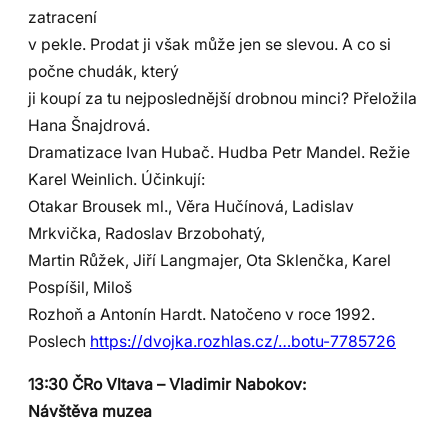
zatracení
v pekle. Prodat ji však může jen se slevou. A co si
počne chudák, který
ji koupí za tu nejposlednější drobnou minci? Přeložila
Hana Šnajdrová.
Dramatizace Ivan Hubač. Hudba Petr Mandel. Režie
Karel Weinlich. Účinkují:
Otakar Brousek ml., Věra Hučínová, Ladislav
Mrkvička, Radoslav Brzobohatý,
Martin Růžek, Jiří Langmajer, Ota Sklenčka, Karel
Pospíšil, Miloš
Rozhoň a Antonín Hardt. Natočeno v roce 1992.
Poslech
https://dvojka.rozhlas.cz/…botu-7785726
13:30 ČRo Vltava – Vladimir Nabokov:
Návštěva muzea