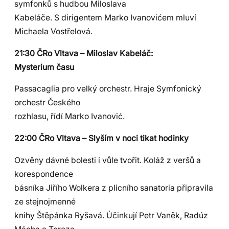
symfonků s hudbou Miloslava
Kabeláče. S dirigentem Marko Ivanovićem mluví
Michaela Vostřelová.
21:30 ČRo Vltava – Miloslav Kabeláč:
Mysterium času
Passacaglia pro velký orchestr. Hraje Symfonický
orchestr Českého
rozhlasu, řídí Marko Ivanović.
22:00 ČRo Vltava – Slyším v noci tikat hodinky
Ozvěny dávné bolesti i vůle tvořit. Koláž z veršů a
korespondence
básníka Jiřího Wolkera z plicního sanatoria připravila
ze stejnojmenné
knihy Štěpánka Ryšavá. Účinkují Petr Vaněk, Radúz