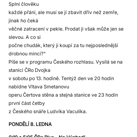
Splní člověku
každé přání, ale musí se jí zbavit dřív než zemře,
jinak ho čeká
věčné zatracení v pekle. Prodat ji však může jen se
slevou. A co si
počne chudák, který ji koupí za tu nejposlednější
drobnou minci?“
Píše se v programu Českého rozhlasu. Vysílá se na
stanici ČRo Dvojka
v sobotu po 13. hodině. Tentýž den ve 20 hodin
nabídne Vltava Smetanovu
operu Čertova stěna a stejná stanice ve 23 hodin
první část četby
z Českého snáře Ludvíka Vaculíka.
PONDĚLÍ 8. LEDNA