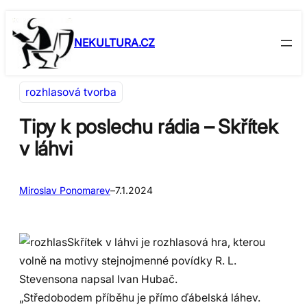
Přeskočit
Skip
na
to
NEKULTURA.CZ
obsah
content
rozhlasová tvorba
Tipy k poslechu rádia – Skřítek
v láhvi
Miroslav Ponomarev
–
7.1.2024
Skřítek v láhvi je rozhlasová hra, kterou
volně na motivy stejnojmenné povídky R. L.
Stevensona napsal Ivan Hubač.
„Středobodem příběhu je přímo ďábelská láhev.