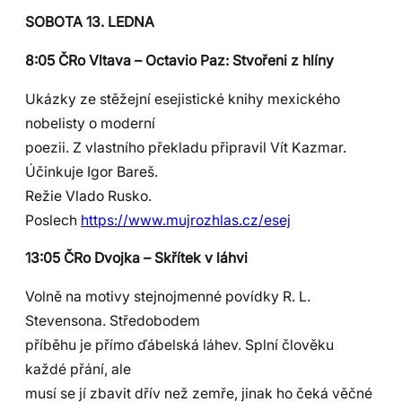
SOBOTA 13. LEDNA
8:05 ČRo Vltava – Octavio Paz: Stvořeni z hlíny
Ukázky ze stěžejní esejistické knihy mexického
nobelisty o moderní
poezii. Z vlastního překladu připravil Vít Kazmar.
Účinkuje Igor Bareš.
Režie Vlado Rusko.
Poslech
https://www.mujrozhlas.cz/esej
13:05 ČRo Dvojka – Skřítek v láhvi
Volně na motivy stejnojmenné povídky R. L.
Stevensona. Středobodem
příběhu je přímo ďábelská láhev. Splní člověku
každé přání, ale
musí se jí zbavit dřív než zemře, jinak ho čeká věčné