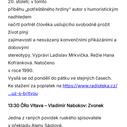
20. století; v tomto
příběhu „potřeštěného hrdiny“ autor s humoristickým
nadhledem
načrtl portrét člověka usilujícího svobodně prožít
život plný
zajímavostí a nesvázaný konvenčními přikázáními a
dobovými
stereotypy. Vypráví Ladislav Mrkvička. Režie Hana
Kofránková. Natočeno
v roce 1990.
Vysílá se od pondělí do pátku ve stejných časech.
Ke stažení za poplatek na
https://www.radioteka.cz/
…uz-s-britvou
13:30 ČRo Vltava – Vladimir Nabokov: Zvonek
Jedna z raných povídek ruského spisovatele
v překladu Aleny Ságlové.