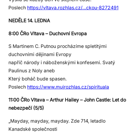
Poslech
https://vltava.rozhlas.cz/…ckou-8272491
NEDĚLE 14. LEDNA
8:00 ČRo Vltava – Duchovní Evropa
S Martinem C. Putnou procházíme spletitými
duchovními dějinami Evropy
napříč národy i náboženskými konfesemi. Svatý
Paulinus z Noly aneb
Který boháč bude spasen.
Poslech
https://www.mujrozhlas.cz/spirituala
11:00 ČRo Vltava – Arthur Hailey – John Castle: Let do
nebezpečí (5/5)
„Mayday, mayday, mayday. Zde 714, letadlo
Kanadské společnosti