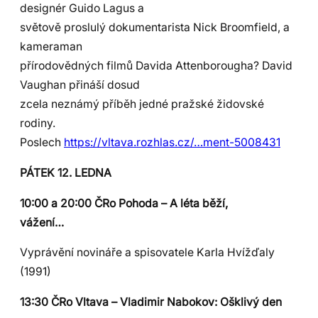
designér Guido Lagus a
světově proslulý dokumentarista Nick Broomfield, a
kameraman
přírodovědných filmů Davida Attenborougha? David
Vaughan přináší dosud
zcela neznámý příběh jedné pražské židovské
rodiny.
Poslech
https://vltava.rozhlas.cz/…ment-5008431
PÁTEK 12. LEDNA
10:00 a 20:00 ČRo Pohoda – A léta běží,
vážení…
Vyprávění novináře a spisovatele Karla Hvížďaly
(1991)
13:30 ČRo Vltava – Vladimir Nabokov: Ošklivý den