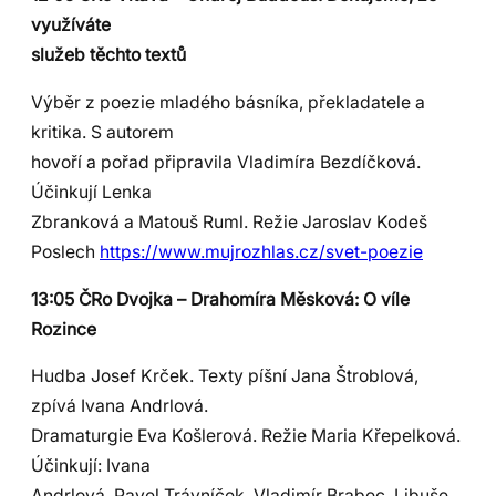
využíváte
služeb těchto textů
Výběr z poezie mladého básníka, překladatele a
kritika. S autorem
hovoří a pořad připravila Vladimíra Bezdíčková.
Účinkují Lenka
Zbranková a Matouš Ruml. Režie Jaroslav Kodeš
Poslech
https://www.mujrozhlas.cz/svet-poezie
13:05 ČRo Dvojka – Drahomíra Měsková: O víle
Rozince
Hudba Josef Krček. Texty píšní Jana Štroblová,
zpívá Ivana Andrlová.
Dramaturgie Eva Košlerová. Režie Maria Křepelková.
Účinkují: Ivana
Andrlová, Pavel Trávníček, Vladimír Brabec, Libuše