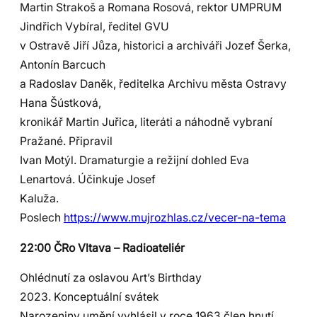
Martin Strakoš a Romana Rosová, rektor UMPRUM
Jindřich Vybíral, ředitel GVU
v Ostravě Jiří Jůza, historici a archiváři Jozef Šerka,
Antonín Barcuch
a Radoslav Daněk, ředitelka Archivu města Ostravy
Hana Šústková,
kronikář Martin Juřica, literáti a náhodně vybraní
Pražané. Připravil
Ivan Motýl. Dramaturgie a režijní dohled Eva
Lenartová. Účinkuje Josef
Kaluža.
Poslech
https://www.mujrozhlas.cz/vecer-na-tema
22:00 ČRo Vltava – Radioateliér
Ohlédnutí za oslavou Art’s Birthday
2023. Konceptuální svátek
Narozeniny umění vyhlásil v roce 1963 člen hnutí