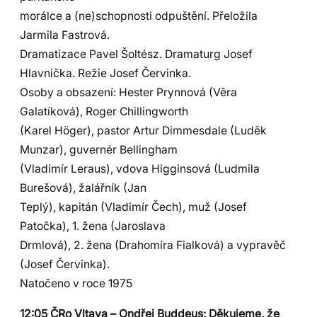
morálce a (ne)schopnosti odpuštění. Přeložila
Jarmila Fastrová.
Dramatizace Pavel Šoltész. Dramaturg Josef
Hlavnička. Režie Josef Červinka.
Osoby a obsazení: Hester Prynnová (Věra
Galatíková), Roger Chillingworth
(Karel Höger), pastor Artur Dimmesdale (Luděk
Munzar), guvernér Bellingham
(Vladimír Leraus), vdova Higginsová (Ludmila
Burešová), žalářník (Jan
Teplý), kapitán (Vladimír Čech), muž (Josef
Patočka), 1. žena (Jaroslava
Drmlová), 2. žena (Drahomíra Fialková) a vypravěč
(Josef Červinka).
Natočeno v roce 1975
12:05 ČRo Vltava – Ondřej Buddeus: Děkujeme, že