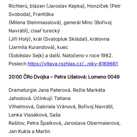
Richterú, blázen (Jaroslav Kepka), Honzíček (Petr
Svoboda), Františka
(Milena Steinmasslová), generál Minc (Bořivoj
Navrátil), cisař turecký
(Jiří Holý), král (Svatopluk Skládal), královna
(Jarmila Kurandová), kuec
(Soběslav Sejk) a další. Natočeno v roce 1982.
Poslech
https://vltava.rozhlas.cz/…niky-8169661
20:00 ČRo Dvojka – Petra Ušelová: Lomeno 0049
Dramaturgie Jana Paterová. Režie Markéta
Jahodová. Účinkují: Tatiana
Vilhelmová, Gabriela Vránová, Bořivoj Navrátil,
Lenka Vlasáková, Saša
Rašilov, Petra Špalková, Jaroslava Obermaierová,
Jan Kukla a Martin