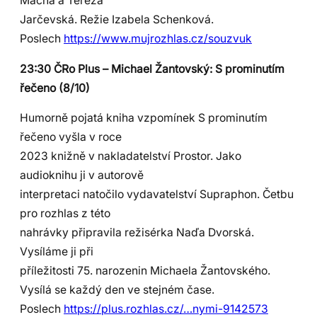
Mácha a Tereza
Jarčevská. Režie Izabela Schenková.
Poslech
https://www.mujrozhlas.cz/souzvuk
23:30 ČRo Plus – Michael Žantovský: S prominutím
řečeno (8/10)
Humorně pojatá kniha vzpomínek S prominutím
řečeno vyšla v roce
2023 knižně v nakladatelství Prostor. Jako
audioknihu ji v autorově
interpretaci natočilo vydavatelství Supraphon. Četbu
pro rozhlas z této
nahrávky připravila režisérka Naďa Dvorská.
Vysíláme ji při
příležitosti 75. narozenin Michaela Žantovského.
Vysílá se každý den ve stejném čase.
Poslech
https://plus.rozhlas.cz/…nymi-9142573