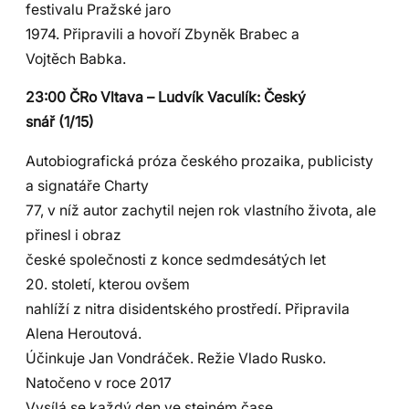
festivalu Pražské jaro
1974. Připravili a hovoří Zbyněk Brabec a
Vojtěch Babka.
23:00 ČRo Vltava – Ludvík Vaculík: Český
snář (1/15)
Autobiografická próza českého prozaika, publicisty
a signatáře Charty
77, v níž autor zachytil nejen rok vlastního života, ale
přinesl i obraz
české společnosti z konce sedmdesátých let
20. století, kterou ovšem
nahlíží z nitra disidentského prostředí. Připravila
Alena Heroutová.
Účinkuje Jan Vondráček. Režie Vlado Rusko.
Natočeno v roce 2017
Vysílá se každý den ve stejném čase.