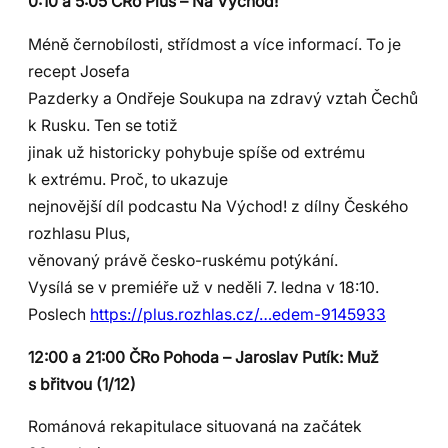
0:10 a 5:05 ČRo Plus – Na Východ!
Méně černobílosti, střídmost a více informací. To je
recept Josefa
Pazderky a Ondřeje Soukupa na zdravý vztah Čechů
k Rusku. Ten se totiž
jinak už historicky pohybuje spíše od extrému
k extrému. Proč, to ukazuje
nejnovější díl podcastu Na Východ! z dílny Českého
rozhlasu Plus,
věnovaný právě česko-ruskému potýkání.
Vysílá se v premiéře už v neděli 7. ledna v 18:10.
Poslech
https://plus.rozhlas.cz/…edem-9145933
12:00 a 21:00 ČRo Pohoda – Jaroslav Putík: Muž
s břitvou (1/12)
Románová rekapitulace situovaná na začátek