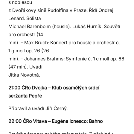
s noblesou
z Dvořákovy síně Rudolfina v Praze. Řídí Ondrej
Lenárd. Sólista
Michael Barenboim (housle). Lukáš Hurník: Souvětí
pro orchestr (14
min). – Max Bruch: Koncert pro housle a orchestr č.
1 g moll op. 26 (26
min). – Johannes Brahms: Symfonie č. 1 c moll op. 68
(47 min). Uvádí
Jitka Novotná.
21:00 ČRo Dvojka – Klub osamělých srdcí
seržanta Pepře
Připravil a uvádí Jiří Černý.
22:00 ČRo Vltava – Eugéne Ionesco: Bahno