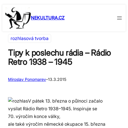
Přeskočit
Skip
na
to
NEKULTURA.CZ
obsah
content
rozhlasová tvorba
Tipy k poslechu rádia – Rádio
Retro 1938 – 1945
Miroslav Ponomarev
–
13.3.2015
V pátek 13. března o půlnoci začalo
vysílat Rádio Retro 1938–1945. Inspiruje se
70. výročím konce války,
ale také výročím německé okupace 15. března