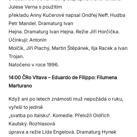
Julese Verna s použitím
překladu Anny Kučerové napsal Ondřej Neff. Hudba
Petr Mandel. Dramaturg Ivan
Hejna. Dramaturg Ivan Hejna. Režie Jiří Horčička.
Účinkují: Antonín
Molčík, Jiří Plachý, Martin Štěpánek, Ilja Racek a Ivan
Trojan.
Natočeno v roce 1996.
14:00 ČRo Vltava – Eduardo de Filippo: Filumena
Marturano
Když ani po letech známosti muž nepožádá o ruku,
vyřeší to jedině
„svatba po italsku“. Komedie. Přeložil Oldřich
Kautský. Rozhlasová
úprava a režie Lída Engelová. Dramaturg Hynek