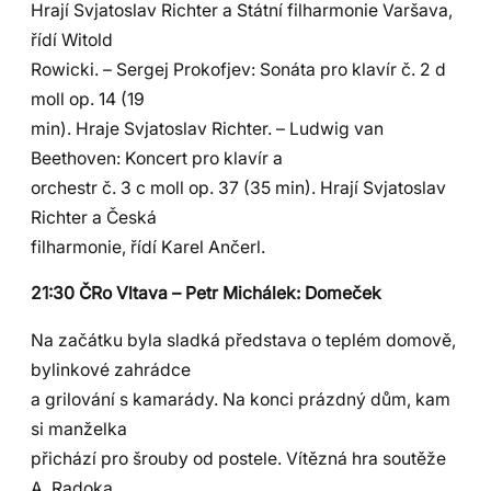
Hrají Svjatoslav Richter a Státní filharmonie Varšava,
řídí Witold
Rowicki. – Sergej Prokofjev: Sonáta pro klavír č. 2 d
moll op. 14 (19
min). Hraje Svjatoslav Richter. – Ludwig van
Beethoven: Koncert pro klavír a
orchestr č. 3 c moll op. 37 (35 min). Hrají Svjatoslav
Richter a Česká
filharmonie, řídí Karel Ančerl.
21:30 ČRo Vltava – Petr Michálek: Domeček
Na začátku byla sladká představa o teplém domově,
bylinkové zahrádce
a grilování s kamarády. Na konci prázdný dům, kam
si manželka
přichází pro šrouby od postele. Vítězná hra soutěže
A. Radoka.