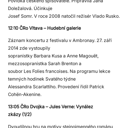
Povídka českého spisovatele. Připravila Jana
Doležalová. Účinkuje
Josef Somr. V roce 2008 natočil režisér Vlado Rusko.
12:10 ČRo Vltava – Hudební galerie
Záznam koncertu z festivalu v Ambronay. 27. září
2014 zde vystoupily
sopranistky Barbara Kusa a Anne Magouët,
mezzosopranistka Sarah Brenton a
soubor Les Folies francoises. Na programu lekce
temných hodinek Svatého týdne
Alessandra Scarlattiho. Provedení řídil Patrick
Cohën-Akenine.
13:05 ČRo Dvojka – Jules Verne: Vynález
zkázy (1/2)
Dvoudílnou hru na motivy stejnojmenného románu