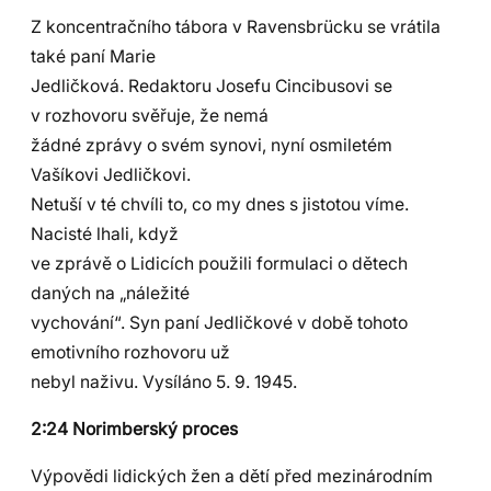
Z koncentračního tábora v Ravensbrücku se vrátila
také paní Marie
Jedličková. Redaktoru Josefu Cincibusovi se
v rozhovoru svěřuje, že nemá
žádné zprávy o svém synovi, nyní osmiletém
Vašíkovi Jedličkovi.
Netuší v té chvíli to, co my dnes s jistotou víme.
Nacisté lhali, když
ve zprávě o Lidicích použili formulaci o dětech
daných na „náležité
vychování“. Syn paní Jedličkové v době tohoto
emotivního rozhovoru už
nebyl naživu. Vysíláno 5. 9. 1945.
2:24 Norimberský proces
Výpovědi lidických žen a dětí před mezinárodním