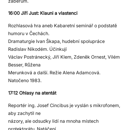
záběrům.
16:00 Jiří Just: Klauni a vlastenci
Rozhlasová hra aneb Kabaretní seminář o podstatě
humoru v Čechách.
Dramaturgie Ivan Škapa, hudební spolupráce
Radislav Nikodém. Účinkují
Václav Postránecký, Jiří Klem, Zdeněk Ornest, Vilém
Besser, Růžena
Merunková a další. Režie Alena Adamcová.
Natočeno 1983.
17:12 Ohlasy na atentát
Reportér ing. Josef Cincibus je vyslán s mikrofonem,
aby zachytil ne
názory, ale odsudky lidí na mnoha místech
protektorátu. Natáčení