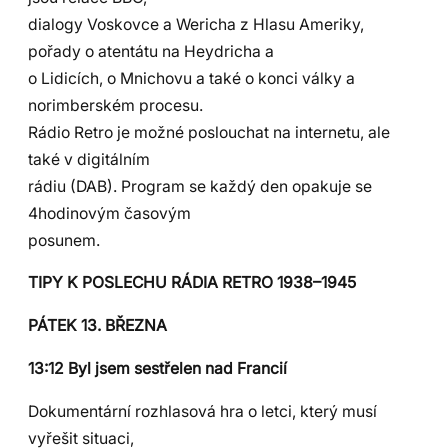
dialogy Voskovce a Wericha z Hlasu Ameriky,
pořady o atentátu na Heydricha a
o Lidicích, o Mnichovu a také o konci války a
norimberském procesu.
Rádio Retro je možné poslouchat na internetu, ale
také v digitálním
rádiu (DAB). Program se každý den opakuje se
4hodinovým časovým
posunem.
TIPY K POSLECHU RÁDIA RETRO 1938–1945
PÁTEK 13. BŘEZNA
13:12 Byl jsem sestřelen nad Francií
Dokumentární rozhlasová hra o letci, který musí
vyřešit situaci,