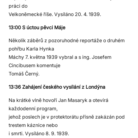
práci do
Velkoněmecké říše. Vysíláno 20. 4. 1939.
13:00 S úctou pěvci Máje
Několik záběrů z pozoruhodné reportáže o druhém
pohřbu Karla Hynka
Máchy 7. května 1939 vybral a s ing. Josefem
Cincibusem komentuje
Tomáš Černý.
13:36 Zahájení českého vysílání z Londýna
Na krátké vlně hovoří Jan Masaryk a otevírá
každodenní program,
jehož poslech je v protektorátu přísně zakázán pod
trestem káznice nebo
i smrti. Vysíláno 8. 9. 1939.