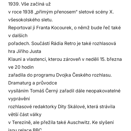
1939. Vše začíná už
v roce 1938 „přímým přenosem“ sletové scény X.
všesokolského sletu.
Reportoval ji Franta Kocourek, o němž bude řeč také
v dalších
pořadech. Součástí Rádia Retro je také rozhlasová
hra Jiřího Justa
Klauni a vlastenci, kterou zároveň v neděli 15. března
ve 20 hodin
zařadila do programu Dvojka Českého rozhlasu.
Dramaturg a průvodce
vysíláním Tomáš Černý zařadil dále neopakovatelné
vyprávění
rozhlasové redaktorky Dity Skálové, která strávila
větší část války
v Terezíně, ale přežila také Auschwitz. Ke slyšení
jsou relace BBC,