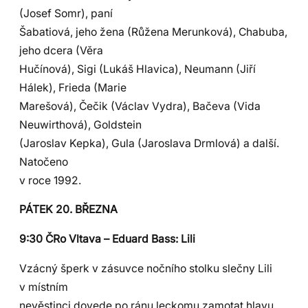
(Josef Somr), paní
Šabatiová, jeho žena (Růžena Merunková), Chabuba,
jeho dcera (Věra
Hučínová), Sigi (Lukáš Hlavica), Neumann (Jiří
Hálek), Frieda (Marie
Marešová), Čečik (Václav Vydra), Bačeva (Vida
Neuwirthová), Goldstein
(Jaroslav Kepka), Gula (Jaroslava Drmlová) a další.
Natočeno
v roce 1992.
PÁTEK 20. BŘEZNA
9:30 ČRo Vltava – Eduard Bass: Lili
Vzácný šperk v zásuvce nočního stolku slečny Lili
v místním
nevěstinci dovede po ránu leckomu zamotat hlavu.