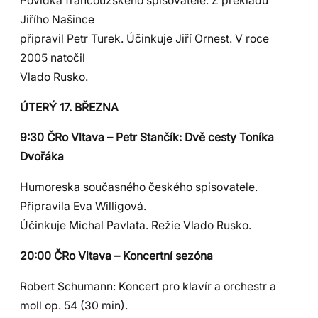
Povídka francouzského spisovatele. Z překladu
Jiřího Našince
připravil Petr Turek. Účinkuje Jiří Ornest. V roce
2005 natočil
Vlado Rusko.
ÚTERÝ 17. BŘEZNA
9:30 ČRo Vltava – Petr Stančík: Dvě cesty Toníka
Dvořáka
Humoreska současného českého spisovatele.
Připravila Eva Willigová.
Účinkuje Michal Pavlata. Režie Vlado Rusko.
20:00 ČRo Vltava – Koncertní sezóna
Robert Schumann: Koncert pro klavír a orchestr a
moll op. 54 (30 min).