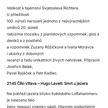
Velikost a tajemství Svjatoslava Richtera.
U příležitosti
100. výročí narození jednoho z nejvýraznějších
umělců 20. století
nabízíme mozaiku z pianistových vzpomínek, glos a
deníků a z postřehů
a vzpomínek Zuzany Růžičkové a Ivana Moravce
i ukázky z dobových
recenzí a řadu unikátních živých nahrávek. Připravili
Jindřich Bálek,
Pavel Ryjáček a Petr Kadlec.
21:45 ČRo Vltava – Hugo Lavett: Smrt u jezera
Na pobřeží jezera blízko švédského Loftahammeru
je nalezeno tělo
ženy, nesoucí známky násilí. Hlavním podezřelým