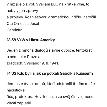
v níž jde o život. Vysílání BBC na krátké vlně, to
nebyly jen zprávy
a projevy. Rozhlasovou dramatickou hříčku natočili
Ota Ornest a Josef
Červinka.
13:58 V+W v Hlasu Ameriky
Jeden z mnoha dialogů slavné dvojice, tentokrát
o německé Praze a
zrádcích. Vysíláno 19. 8. 1941.
14:03 Kdo byli a jak se potkali Gabčík s Kubišem?
Jeden ze dvou hrdinů, kteří odstranili třetího muže
nacistické
říše, protektora Heydricha, a za svůj čin ve jménu
vlasti zaplatili