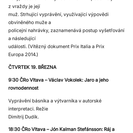
z vraždy je její
muž. Strhující vyprávění, využívající výpovědi
obviněného muže a
policejní nahrávky, zaznamenává postup vyšetřování
a následující
události. (Vítězný dokument Prix Italia a Prix
Europa 2014.)
ČTVRTEK 19. BŘEZNA
9:30 ČRo Vltava – Václav Vokolek: Jaro a jeho
rovnodennost
Vyprávění básníka a výtvarníka v autorské
interpretaci. Režie
Dimitrij Dudík.
18:30 ČRo Vltava – Jón Kalman Stefánsson: Ráj a