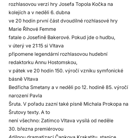
rozhlasovou verzi hry Josefa Topola Kočka na
kolejích a v neděli 6. dubna
ve 20 hodin první část dvoudílné rozhlasové hry
Marie Říhové Femme
fatale o Josefině Bakerové. Pokud jde o hudbu,
v úterý ve 21:15 si Vltava
připomene legendární rozhlasovou hudební
redaktorku Annu Hostomskou,
v pátek ve 20 hodin 150. výročí vzniku symfonické
básně Vltava
Bedřicha Smetany a v neděli po 12. hodině 85. výročí
narození Pavla
Šruta. V pořadu zazní také písně Michala Prokopa na
Šrutovy texty. A to
není všechno: Zatímco Vltava vysílá od neděle
30. března premiérovou
4dílnou dramatizaci Čapkova Krakatitu, stanice