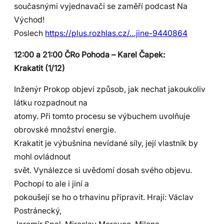
současnými vyjednavači se zaměří podcast Na
Východ!
Poslech
https://plus.rozhlas.cz/…jine-9440864
12:00 a 21:00 ČRo Pohoda – Karel Čapek:
Krakatit (1/12)
Inženýr Prokop objeví způsob, jak nechat jakoukoliv
látku rozpadnout na
atomy. Při tomto procesu se výbuchem uvolňuje
obrovské množství energie.
Krakatit je výbušnina nevídané síly, její vlastník by
mohl ovládnout
svět. Vynálezce si uvědomí dosah svého objevu.
Pochopí to ale i jiní a
pokoušejí se ho o trhavinu připravit. Hrají: Václav
Postránecký,