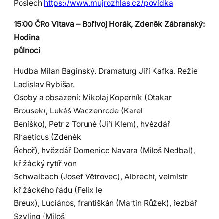
Poslech
https://www.mujrozhlas.cz/povidka
15:00 ČRo Vltava – Bořivoj Horák, Zdeněk Zábranský:
Hodina
půlnoci
Hudba Milan Baginský. Dramaturg Jiří Kafka. Režie
Ladislav Rybišar.
Osoby a obsazení: Mikolaj Koperník (Otakar
Brousek), Lukáš Waczenrode (Karel
Beníško), Petr z Toruně (Jiří Klem), hvězdář
Rhaeticus (Zdeněk
Řehoř), hvězdář Domenico Navara (Miloš Nedbal),
křižácký rytíř von
Schwalbach (Josef Větrovec), Albrecht, velmistr
křižáckého řádu (Felix le
Breux), Luciános, františkán (Martin Růžek), řezbář
Szyling (Miloš