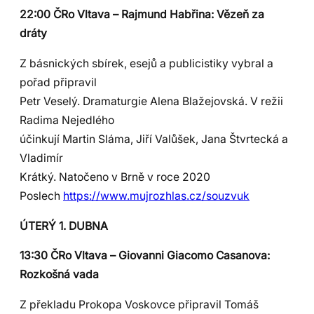
22:00 ČRo Vltava – Rajmund Habřina: Vězeň za
dráty
Z básnických sbírek, esejů a publicistiky vybral a
pořad připravil
Petr Veselý. Dramaturgie Alena Blažejovská. V režii
Radima Nejedlého
účinkují Martin Sláma, Jiří Valůšek, Jana Štvrtecká a
Vladimír
Krátký. Natočeno v Brně v roce 2020
Poslech
https://www.mujrozhlas.cz/souzvuk
ÚTERÝ 1. DUBNA
13:30 ČRo Vltava – Giovanni Giacomo Casanova:
Rozkošná vada
Z překladu Prokopa Voskovce připravil Tomáš