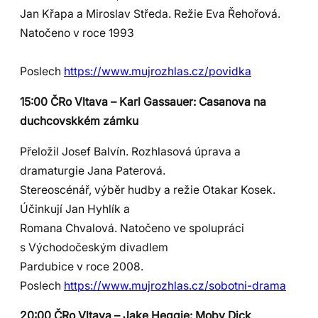
Jan Křapa a Miroslav Středa. Režie Eva Řehořová.
Natočeno v roce 1993
Poslech
https://www.mujrozhlas.cz/povidka
15:00 ČRo Vltava – Karl Gassauer: Casanova na
duchcovskkém zámku
Přeložil Josef Balvín. Rozhlasová úprava a
dramaturgie Jana Paterová.
Stereoscénář, výběr hudby a režie Otakar Kosek.
Účinkují Jan Hyhlík a
Romana Chvalová. Natočeno ve spolupráci
s Východočeským divadlem
Pardubice v roce 2008.
Poslech
https://www.mujrozhlas.cz/sobotni-drama
20:00 ČRo Vltava – Jake Heggie: Moby Dick