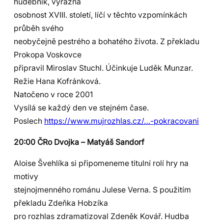
hudebník, výrazná
osobnost XVIII. století, líčí v těchto vzpomínkách
průběh svého
neobyčejně pestrého a bohatého života. Z překladu
Prokopa Voskovce
připravil Miroslav Stuchl. Účinkuje Luděk Munzar.
Režie Hana Kofránková.
Natočeno v roce 2001
Vysílá se každý den ve stejném čase.
Poslech
https://www.mujrozhlas.cz/…-pokracovani
20:00 ČRo Dvojka – Matyáš Sandorf
Aloise Švehlíka si připomeneme titulní rolí hry na
motivy
stejnojmenného románu Julese Verna. S použitím
překladu Zdeňka Hobzíka
pro rozhlas zdramatizoval Zdeněk Kovář. Hudba