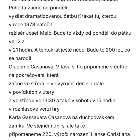
Pohoda začne od pondělí
vysílat dramatizovanou četbu Krakatitu, kterou
v roce 1978 natočil
režisér Josef Melč. Bude to vždy od pondělí do pátku
ve 12 a
v 21 hodin. A tentokrát ještě něco: Bude to 200 let, co
se narodil
Giacomo Casanova. Vltava si ho připomene v četbě
na pokračování, která
začne ve středu – ve výroční den – a dále
v povídkách v úterý
a ve středu ve 13:30 a také v sobotu v 15 hodin
v rozhlasové verzi hry
Karla Gassauera Casanova na duchcovskkém
zámku. Ve stejném dni si ale také
připomeneme 220. výročí narození Hanse Christiana