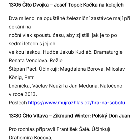
13:05 ČRo Dvojka – Josef Topol: Kočka na kolejích
Dva milenci na opuštěné železniční zastávce mají při
čekání na
noční vlak spoustu času, aby zjistili, jak je to po
sedmi letech s jejich
velkou láskou. Hudba Jakub Kudláč. Dramaturgie
Renata Venclová. Režie
Štěpán Pácl. Účinkují: Magdaléna Borová, Miloslav
König, Petr
Lněnička, Václav Neužil a Jan Meduna. Natočeno
v roce 2013.
Poslech
https://www.mujrozhlas.cz/hra-na-sobotu
13:30 ČRo Vltava – Zikmund Winter: Polský Don Juan
Pro rozhlas připravil František Šalé. Účinkují
Drahomíra Kočová,