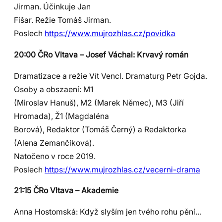
Jirman. Účinkuje Jan
Fišar. Režie Tomáš Jirman.
Poslech
https://www.mujrozhlas.cz/povidka
20:00 ČRo Vltava – Josef Váchal: Krvavý román
Dramatizace a režie Vít Vencl. Dramaturg Petr Gojda.
Osoby a obszaení: M1
(Miroslav Hanuš), M2 (Marek Němec), M3 (Jiří
Hromada), Ž1 (Magdaléna
Borová), Redaktor (Tomáš Černý) a Redaktorka
(Alena Zemančíková).
Natočeno v roce 2019.
Poslech
https://www.mujrozhlas.cz/vecerni-drama
21:15 ČRo Vltava – Akademie
Anna Hostomská: Když slyším jen tvého rohu pění…