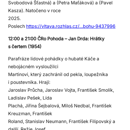
Svobodová Šťastná) a (Petra Maťáková) a (Pavel
Kasza). Natočeno v roce
2025.
Poslech
https://vltava.rozhlas.cz/…bohu-9437996
12:00 a 21:00 ČRo Pohoda – Jan Drda: Hrátky
s čertem (1954)
Parafráze lidové pohádky o hubaté Káče a
nebojácném vysloužilci
Martinovi, který zachránil od pekla, loupežníka
i poustevníka. Hrají:
Jaroslav Průcha, Jaroslav Vojta, František Smolík,
Ladislav Pešek, Lída
Plachá, Jiřina Šejbalová, Miloš Nedbal, František
Kreuzman, František
Roland, Stanislav Neumann, František Filipovský a
další. Režie Josef