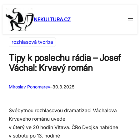
Přeskočit
Skip
na
to
NEKULTURA.CZ
obsah
content
rozhlasová tvorba
Tipy k poslechu rádia – Josef
Váchal: Krvavý román
Miroslav Ponomarev
–
30.3.2025
Svébytnou rozhlasovou dramatizaci Váchalova
Krvavého románu uvede
v úterý ve 20 hodin Vltava. ČRo Dvojka nabídne
v sobotu po 13. hodině