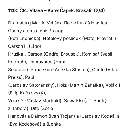
11:00 ČRo Vltava – Karel Čapek: Krakatit (2/4)
Dramaturg Martin Velíšek. Režie Lukáš Hlavica.
Osoby a obsazení: Prokop
(Petr Lněnička), Hotelový poslíček (Matěj Převrátil),
Carson II. (Libor
Hruška), Carson (Ondřej Brousek), Komisař (Vasil
Fridrich), Domovnice (Hana
Seidlová), Princezna (Anežka Šťastná), Oncle (Viktor
Preiss), Paul
(Jaroslav Satoranský), Holz (Martin Zahálka), Voják 1
(Filip Kaňkovský),
Voják 2 (Václav Marhold), Suwalski (Jiří Suchý
z Tábora), Dítě (Žofie
Hánová) a Daimon (Ivan Trojan) a (Jaroslav Kodeš) a
(Eva Kodešová) a (Lenka