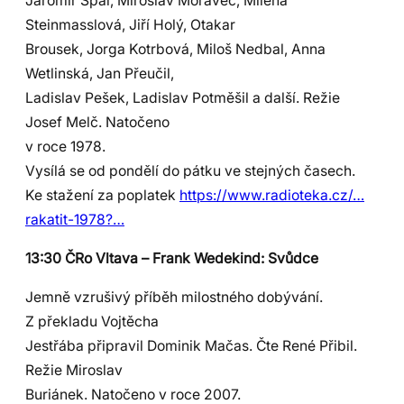
Jaromír Spal, Miroslav Moravec, Milena
Steinmasslová, Jiří Holý, Otakar
Brousek, Jorga Kotrbová, Miloš Nedbal, Anna
Wetlinská, Jan Přeučil,
Ladislav Pešek, Ladislav Potměšil a další. Režie
Josef Melč. Natočeno
v roce 1978.
Vysílá se od pondělí do pátku ve stejných časech.
Ke stažení za poplatek
https://www.radioteka.cz/…
rakatit-1978?…
13:30 ČRo Vltava – Frank Wedekind: Svůdce
Jemně vzrušivý příběh milostného dobývání.
Z překladu Vojtěcha
Jestřába připravil Dominik Mačas. Čte René Přibil.
Režie Miroslav
Buriánek. Natočeno v roce 2007.