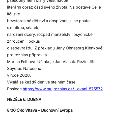
pseudonymem Mary Westmacott
literární obraz části svého života. Na postavě Celie
líčí své
bezstarostné dětství a dospívání, silné pouto
s matkou, sňatek,
narození dcery, rozpad manželství, psychické
zhroucení i pokus
o sebevraždu. Z překladu Jany Ohnesorg Klenkové
pro rozhlas připravila
Marina Feltlová. Účinkuje Jan Vlasák. Režie Jiří
Seydler. Natočeno
v roce 2020.
Vysílá se každý den ve stejném čase.
Poslech
https://www.mujrozhlas.cz/…ovani-575572
NEDĚLE 6. DUBNA
8:00 ČRo Vltava – Duchovní Evropa