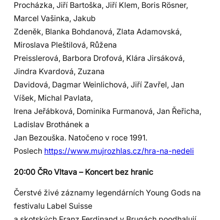
Procházka, Jiří Bartoška, Jiří Klem, Boris Rösner,
Marcel Vašinka, Jakub
Zdeněk, Blanka Bohdanová, Zlata Adamovská,
Miroslava Pleštilová, Růžena
Preisslerová, Barbora Drofová, Klára Jirsáková,
Jindra Kvardová, Zuzana
Davidová, Dagmar Weinlichová, Jiří Zavřel, Jan
Víšek, Michal Pavlata,
Irena Jeřábková, Dominika Furmanová, Jan Řeřicha,
Ladislav Brothánek a
Jan Bezouška. Natočeno v roce 1991.
Poslech
https://www.mujrozhlas.cz/hra-na-nedeli
20:00 ČRo Vltava – Koncert bez hranic
Čerstvé živé záznamy legendárních Young Gods na
festivalu Label Suisse
a skotských Franz Ferdinand v Brugách poodhalují