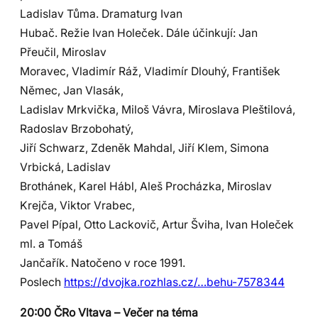
Ladislav Tůma. Dramaturg Ivan
Hubač. Režie Ivan Holeček. Dále účinkují: Jan
Přeučil, Miroslav
Moravec, Vladimír Ráž, Vladimír Dlouhý, František
Němec, Jan Vlasák,
Ladislav Mrkvička, Miloš Vávra, Miroslava Pleštilová,
Radoslav Brzobohatý,
Jiří Schwarz, Zdeněk Mahdal, Jiří Klem, Simona
Vrbická, Ladislav
Brothánek, Karel Hábl, Aleš Procházka, Miroslav
Krejča, Viktor Vrabec,
Pavel Pípal, Otto Lackovič, Artur Šviha, Ivan Holeček
ml. a Tomáš
Jančařík. Natočeno v roce 1991.
Poslech
https://dvojka.rozhlas.cz/…behu-7578344
20:00 ČRo Vltava – Večer na téma