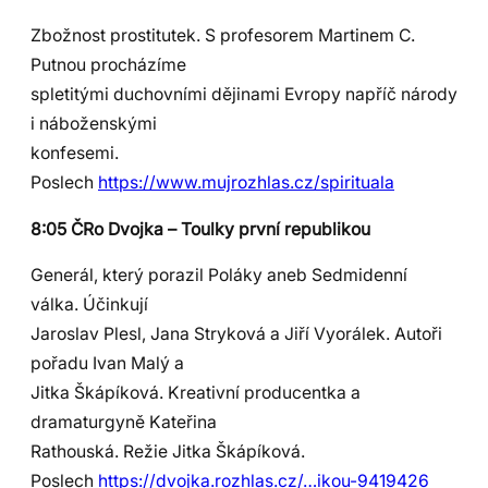
Zbožnost prostitutek. S profesorem Martinem C.
Putnou procházíme
spletitými duchovními dějinami Evropy napříč národy
i náboženskými
konfesemi.
Poslech
https://www.mujrozhlas.cz/spirituala
8:05 ČRo Dvojka – Toulky první republikou
Generál, který porazil Poláky aneb Sedmidenní
válka. Účinkují
Jaroslav Plesl, Jana Stryková a Jiří Vyorálek. Autoři
pořadu Ivan Malý a
Jitka Škápíková. Kreativní producentka a
dramaturgyně Kateřina
Rathouská. Režie Jitka Škápíková.
Poslech
https://dvojka.rozhlas.cz/…ikou-9419426