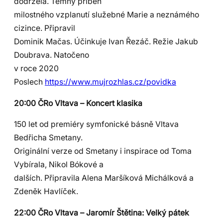
dodržela. Temný příběh
milostného vzplanutí služebné Marie a neznámého
cizince. Připravil
Dominik Mačas. Účinkuje Ivan Řezáč. Režie Jakub
Doubrava. Natočeno
v roce 2020
Poslech
https://www.mujrozhlas.cz/povidka
20:00 ČRo Vltava – Koncert klasika
150 let od premiéry symfonické básně Vltava
Bedřicha Smetany.
Originální verze od Smetany i inspirace od Toma
Vybírala, Nikol Bókové a
dalších. Připravila Alena Maršíková Michálková a
Zdeněk Havlíček.
22:00 ČRo Vltava – Jaromír Štětina: Velký pátek