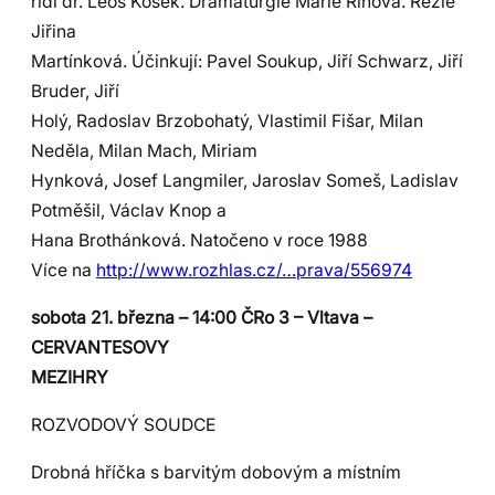
řídí dr. Leoš Kosek. Dramaturgie Marie Říhová. Režie
Jiřina
Martínková. Účinkují: Pavel Soukup, Jiří Schwarz, Jiří
Bruder, Jiří
Holý, Radoslav Brzobohatý, Vlastimil Fišar, Milan
Neděla, Milan Mach, Miriam
Hynková, Josef Langmiler, Jaroslav Someš, Ladislav
Potměšil, Václav Knop a
Hana Brothánková. Natočeno v roce 1988
Více na
http://www.rozhlas.cz/…prava/556974
sobota 21. března – 14:00 ČRo 3 – Vltava –
CERVANTESOVY
MEZIHRY
ROZVODOVÝ SOUDCE
Drobná hříčka s barvitým dobovým a místním