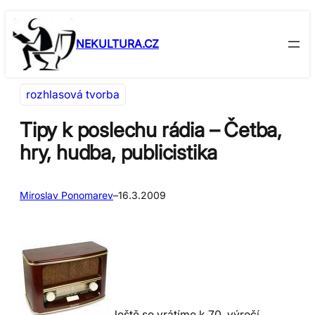
Přeskočit
Skip
na
to
NEKULTURA.CZ
obsah
content
rozhlasová tvorba
Tipy k poslechu rádia – Četba,
hry, hudba, publicistika
Miroslav Ponomarev
–
16.3.2009
Ještě se vrátíme k 70. výročí