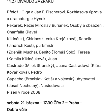
14.27 DIVADLO ZÁZRAKŮ
Přeložil Olga a Jan F. Fischerovi. Rozhlasová úprava
a dramaturgie Hynek
Pekárek. Režie Miroslav Buriánek. Osoby a obsazení:
Chanfalla (Pavel
Kikinčuk), Chirinos (Lenka Krejčíková), Rabelin
(Jindřich Kout), purkmistr
(Zdeněk Mucha), Benito (Tomáš Šolc), Teresa
(Kamila Kikinčuková), Juan
Castrado (Miloš Stránský), Juana Castradová (Klára
Kovaříková), Pedro
Capacho (Bronislav Kotiš) a vojenský ubytovatel
(Josef Nechutný). Nastudovala
Plzeň v roce 2008
sobota 21. března – 17:30 ČRo 2 – Praha –
Dobrá vůle