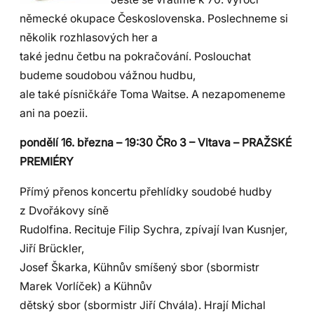
německé okupace Československa. Poslechneme si
několik rozhlasových her a
také jednu četbu na pokračování. Poslouchat
budeme soudobou vážnou hudbu,
ale také písničkáře Toma Waitse. A nezapomeneme
ani na poezii.
pondělí 16. března – 19:30 ČRo 3 – Vltava – PRAŽSKÉ
PREMIÉRY
Přímý přenos koncertu přehlídky soudobé hudby
z Dvořákovy síně
Rudolfina. Recituje Filip Sychra, zpívají Ivan Kusnjer,
Jiří Brückler,
Josef Škarka, Kühnův smíšený sbor (sbormistr
Marek Vorlíček) a Kühnův
dětský sbor (sbormistr Jiří Chvála). Hrají Michal