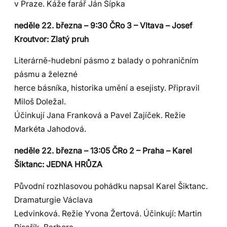
v Praze. Káže farář Ján Šípka
neděle 22. března – 9:30 ČRo 3 – Vltava – Josef
Kroutvor: Zlatý pruh
Literárně-hudební pásmo z balady o pohraničním
pásmu a železné
herce básníka, historika umění a esejisty. Připravil
Miloš Doležal.
Účinkují Jana Franková a Pavel Zajíček. Režie
Markéta Jahodová.
neděle 22. března – 13:05 ČRo 2 – Praha – Karel
Šiktanc: JEDNA HRŮZA
Původní rozhlasovou pohádku napsal Karel Šiktanc.
Dramaturgie Václava
Ledvinková. Režie Yvona Žertová. Účinkují: Martin