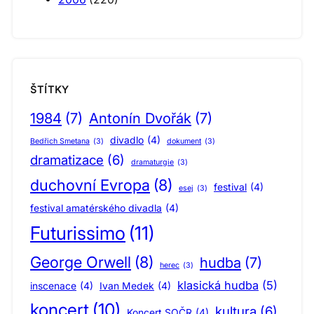
ŠTÍTKY
1984
(7)
Antonín Dvořák
(7)
divadlo
(4)
Bedřich Smetana
(3)
dokument
(3)
dramatizace
(6)
dramaturgie
(3)
duchovní Evropa
(8)
festival
(4)
esej
(3)
festival amatérského divadla
(4)
Futurissimo
(11)
George Orwell
(8)
hudba
(7)
herec
(3)
klasická hudba
(5)
inscenace
(4)
Ivan Medek
(4)
koncert
(10)
kultura
(6)
Koncert SOČR
(4)