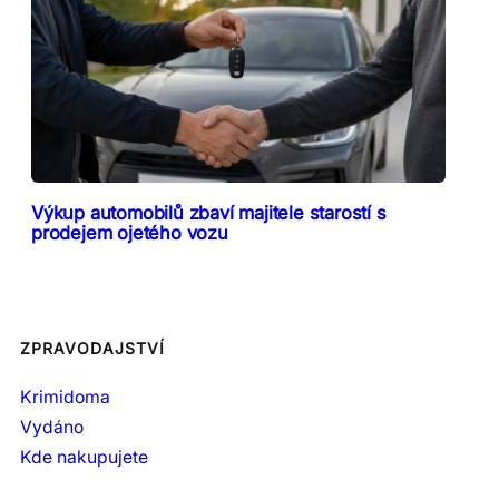
Výkup automobilů zbaví majitele starostí s
prodejem ojetého vozu
ZPRAVODAJSTVÍ
Krimidoma
Vydáno
Kde nakupujete