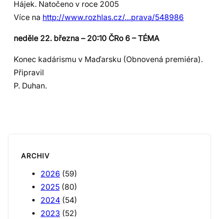
Hájek. Natočeno v roce 2005
Více na
http://www.rozhlas.cz/…prava/548986
neděle 22. března – 20:10 ČRo 6 – TÉMA
Konec kadárismu v Maďarsku (Obnovená premiéra).
Připravil
P. Duhan.
ARCHIV
2026
(59)
2025
(80)
2024
(54)
2023
(52)