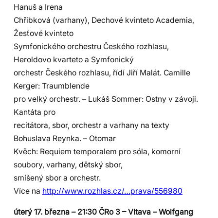
Hanuš a Irena
Chřibková (varhany), Dechové kvinteto Academia,
Žesťové kvinteto
Symfonického orchestru Českého rozhlasu,
Heroldovo kvarteto a Symfonický
orchestr Českého rozhlasu, řídí Jiří Malát. Camille
Kerger: Traumblende
pro velký orchestr. – Lukáš Sommer: Ostny v závoji.
Kantáta pro
recitátora, sbor, orchestr a varhany na texty
Bohuslava Reynka. – Otomar
Kvěch: Requiem temporalem pro sóla, komorní
soubory, varhany, dětský sbor,
smíšený sbor a orchestr.
Více na
http://www.rozhlas.cz/…prava/556980
úterý 17. března – 21:30 ČRo 3 – Vltava – Wolfgang