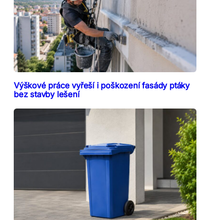
Výškové práce vyřeší i poškození fasády ptáky
bez stavby lešení