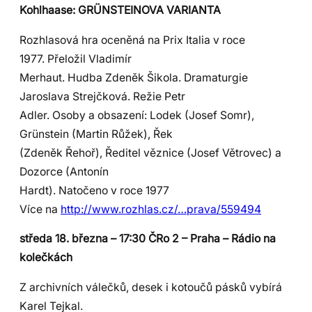
Kohlhaase: GRÜNSTEINOVA VARIANTA
Rozhlasová hra oceněná na Prix Italia v roce
1977. Přeložil Vladimír
Merhaut. Hudba Zdeněk Šikola. Dramaturgie
Jaroslava Strejčková. Režie Petr
Adler. Osoby a obsazení: Lodek (Josef Somr),
Grünstein (Martin Růžek), Řek
(Zdeněk Řehoř), Ředitel věznice (Josef Větrovec) a
Dozorce (Antonín
Hardt). Natočeno v roce 1977
Více na
http://www.rozhlas.cz/…prava/559494
středa 18. března – 17:30 ČRo 2 – Praha – Rádio na
kolečkách
Z archivních válečků, desek i kotoučů pásků vybírá
Karel Tejkal.