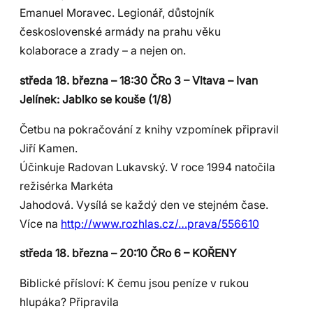
Emanuel Moravec. Legionář, důstojník
československé armády na prahu věku
kolaborace a zrady – a nejen on.
středa 18. března – 18:30 ČRo 3 – Vltava – Ivan
Jelínek: Jablko se kouše (1/8)
Četbu na pokračování z knihy vzpomínek připravil
Jiří Kamen.
Účinkuje Radovan Lukavský. V roce 1994 natočila
režisérka Markéta
Jahodová. Vysílá se každý den ve stejném čase.
Více na
http://www.rozhlas.cz/…prava/556610
středa 18. března – 20:10 ČRo 6 – KOŘENY
Biblické přísloví: K čemu jsou peníze v rukou
hlupáka? Připravila