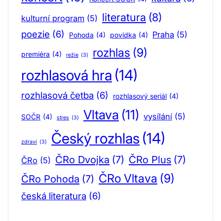
literatura
(8)
kulturní program
(5)
poezie
(6)
Praha
(5)
Pohoda
(4)
povídka
(4)
rozhlas
(9)
premiéra
(4)
režie
(3)
rozhlasová hra
(14)
rozhlasová četba
(6)
rozhlasový seriál
(4)
Vltava
(11)
vysílání
(5)
SOČR
(4)
stres
(3)
Český rozhlas
(14)
zdraví
(3)
ČRo Dvojka
(7)
ČRo Plus
(7)
ČRo
(5)
ČRo Vltava
(9)
ČRo Pohoda
(7)
česká literatura
(6)