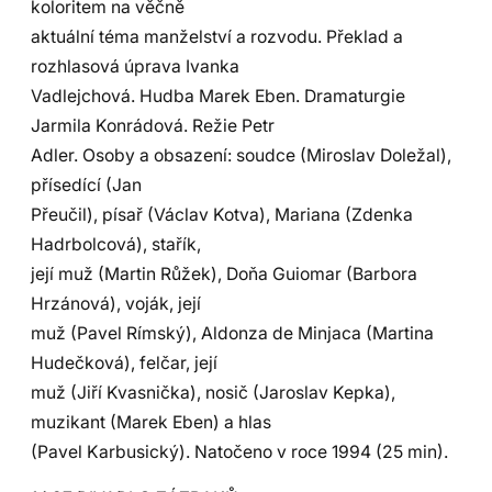
koloritem na věčně
aktuální téma manželství a rozvodu. Překlad a
rozhlasová úprava Ivanka
Vadlejchová. Hudba Marek Eben. Dramaturgie
Jarmila Konrádová. Režie Petr
Adler. Osoby a obsazení: soudce (Miroslav Doležal),
přísedící (Jan
Přeučil), písař (Václav Kotva), Mariana (Zdenka
Hadrbolcová), stařík,
její muž (Martin Růžek), Doňa Guiomar (Barbora
Hrzánová), voják, její
muž (Pavel Rímský), Aldonza de Minjaca (Martina
Hudečková), felčar, její
muž (Jiří Kvasnička), nosič (Jaroslav Kepka),
muzikant (Marek Eben) a hlas
(Pavel Karbusický). Natočeno v roce 1994 (25 min).