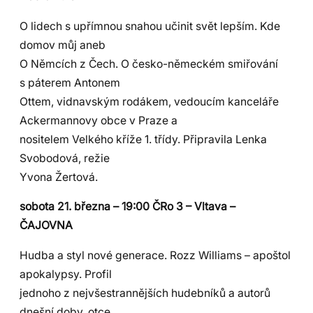
O lidech s upřímnou snahou učinit svět lepším. Kde
domov můj aneb
O Němcích z Čech. O česko-německém smiřování
s páterem Antonem
Ottem, vidnavským rodákem, vedoucím kanceláře
Ackermannovy obce v Praze a
nositelem Velkého kříže 1. třídy. Připravila Lenka
Svobodová, režie
Yvona Žertová.
sobota 21. března – 19:00 ČRo 3 – Vltava –
ČAJOVNA
Hudba a styl nové generace. Rozz Williams – apoštol
apokalypsy. Profil
jednoho z nejvšestrannějších hudebníků a autorů
dnešní doby, otce