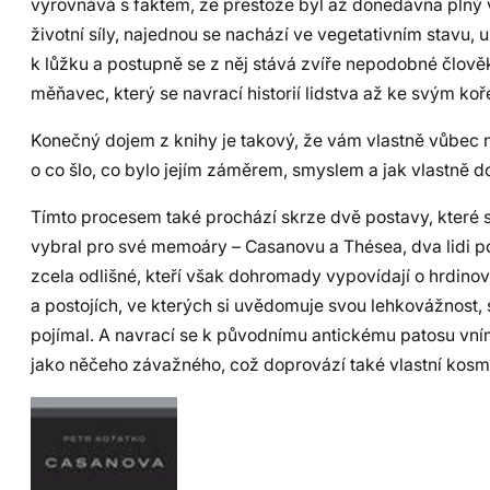
vyrovnává s faktem, že přestože byl až donedávna plný vi
životní síly, najednou se nachází ve vegetativním stavu,
k lůžku a postupně se z něj stává zvíře nepodobné člověk
měňavec, který se navrací historií lidstva až ke svým ko
Konečný dojem z knihy je takový, že vám vlastně vůbec n
o co šlo, co bylo jejím záměrem, smyslem a jak vlastně d
Tímto procesem také prochází skrze dvě postavy, které si
vybral pro své memoáry – Casanovu a Thésea, dva lidi p
zcela odlišné, kteří však dohromady vypovídají o hrdin
a postojích, ve kterých si uvědomuje svou lehkovážnost, s
pojímal. A navrací se k původnímu antickému patosu vní
jako něčeho závažného, což doprovází také vlastní kosmo