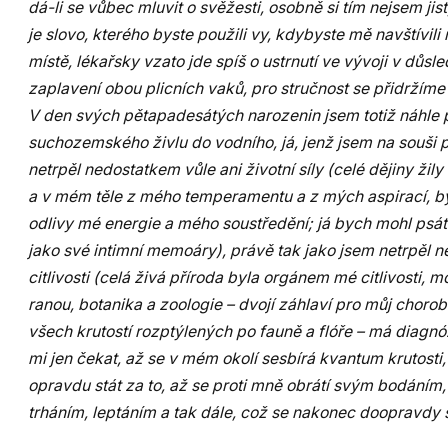
dá-li se vůbec mluvit o svěžesti, osobně si tím nejsem jis
je slovo, kterého byste použili vy, kdybyste mě navštívi
místě, lékařsky vzato jde spíš o ustrnutí ve vývoji v důsl
zaplavení obou plicních vaků, pro stručnost se přidržíme 
V den svých pětapadesátých narozenin jsem totiž náhle 
suchozemského živlu do vodního, já, jenž jsem na souši 
netrpěl nedostatkem vůle ani životní síly (celé dějiny žily
a v mém těle z mého temperamentu a z mých aspirací, byl
odlivy mé energie a mého soustředění; já bych mohl psát h
jako své intimní memoáry), právě tak jako jsem netrpěl 
citlivosti (celá živá příroda byla orgánem mé citlivosti, 
ranou, botanika a zoologie – dvojí záhlaví pro můj choro
všech krutostí rozptýlených po fauně a flóře – má diagn
mi jen čekat, až se v mém okolí sesbírá kvantum krutosti
opravdu stát za to, až se proti mně obrátí svým bodáním
trháním, leptáním a tak dále, což se nakonec doopravdy s