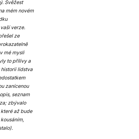
tý. Svěžest
li na mém novém
edku
vaší verze.
přešel ze
prokazatelně
 v mé mysli
y to přílivy a
istorii lidstva
nedostatkem
mou zanícenou
bopis, seznam
óza; zbývalo
, které až bude
, kousáním,
talo).