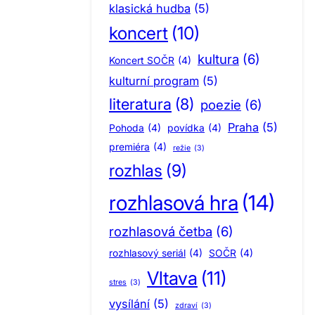
klasická hudba
(5)
koncert
(10)
kultura
(6)
Koncert SOČR
(4)
kulturní program
(5)
literatura
(8)
poezie
(6)
Praha
(5)
Pohoda
(4)
povídka
(4)
premiéra
(4)
režie
(3)
rozhlas
(9)
rozhlasová hra
(14)
rozhlasová četba
(6)
rozhlasový seriál
(4)
SOČR
(4)
Vltava
(11)
stres
(3)
vysílání
(5)
zdraví
(3)