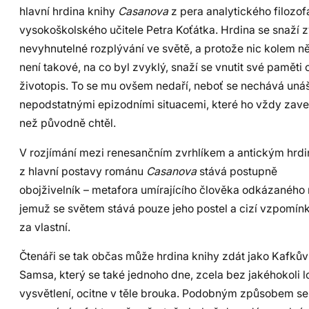
hlavní hrdina knihy
Casanova
z pera analytického filozof
vysokoškolského učitele Petra Koťátka. Hrdina se snaží z
nevyhnutelné rozplývání ve světě, a protože nic kolem něj
není takové, na co byl zvyklý, snaží se vnutit své paměti c
životopis. To se mu ovšem nedaří, neboť se nechává uná
nepodstatnými epizodními situacemi, které ho vždy zave
než původně chtěl.
V rozjímání mezi renesančním zvrhlíkem a antickým hrdi
z hlavní postavy románu
Casanova
stává postupně
obojživelník – metafora umírajícího člověka odkázaného 
jemuž se světem stává pouze jeho postel a cizí vzpomín
za vlastní.
Čtenáři se tak občas může hrdina knihy zdát jako Kafků
Samsa, který se také jednoho dne, zcela bez jakéhokoli 
vysvětlení, ocitne v těle brouka. Podobným způsobem se