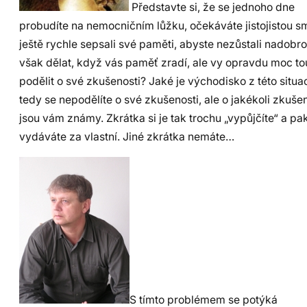
Představte si, že se jednoho dne
probudíte na nemocničním lůžku, očekáváte jistojistou sm
ještě rychle sepsali své paměti, abyste nezůstali nadobr
však dělat, když vás paměť zradí, ale vy opravdu moc tou
podělit o své zkušenosti? Jaké je východisko z této situ
tedy se nepodělíte o své zkušenosti, ale o jakékoli zkušen
jsou vám známy. Zkrátka si je tak trochu „vypůjčíte“ a pak
vydáváte za vlastní. Jiné zkrátka nemáte…
S tímto problémem se potýká