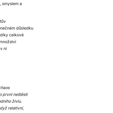
m, smyslem a
ntův
konečném důsledku
 díky celkové
 množství
v ní
 chaos
 první neštěstí
dního živlu.
yž relativní,