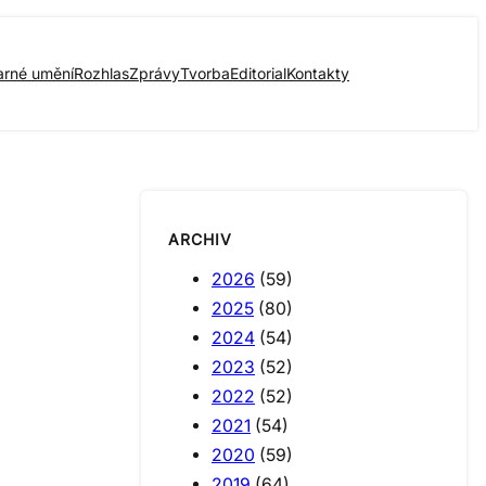
arné umění
Rozhlas
Zprávy
Tvorba
Editorial
Kontakty
ARCHIV
2026
(59)
2025
(80)
2024
(54)
2023
(52)
2022
(52)
2021
(54)
2020
(59)
2019
(64)