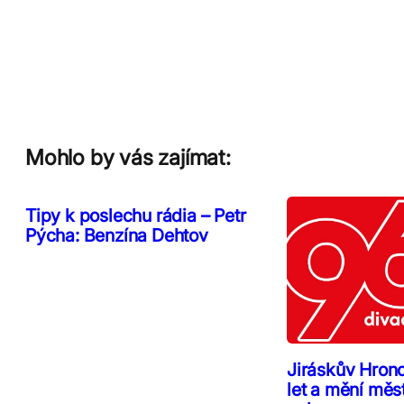
Mohlo by vás zajímat:
Tipy k poslechu rádia – Petr
Pýcha: Benzína Dehtov
Jiráskův Hron
let a mění měs