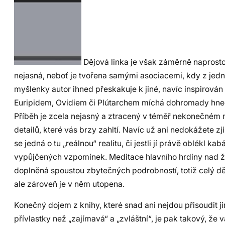
Dějová linka je však záměrně naprost
nejasná, neboť je tvořena samými asociacemi, kdy z jedn
myšlenky autor ihned přeskakuje k jiné, navíc inspirová
Euripidem, Ovidiem či Plútarchem míchá dohromady hned
Příběh je zcela nejasný a ztracený v téměř nekonečném 
detailů, které vás brzy zahltí. Navíc už ani nedokážete zjist
se jedná o tu „reálnou“ realitu, či jestli jí právě oblékl kab
vypůjčených vzpomínek. Meditace hlavního hrdiny nad 
doplněná spoustou zbytečných podrobností, totiž celý dě
ale zároveň je v něm utopena.
Konečný dojem z knihy, které snad ani nejdou přisoudit j
přívlastky než „zajímavá“ a „zvláštní“, je pak takový, že 