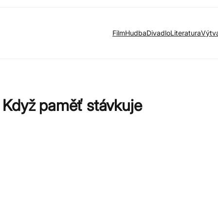
Film
Hudba
Divadlo
Literatura
Výtv
 Když paměť stávkuje