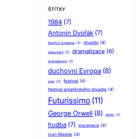
ŠTÍTKY
1984
(7)
Antonín Dvořák
(7)
divadlo
(4)
Bedřich Smetana
(3)
dramatizace
(6)
dokument
(3)
dramaturgie
(3)
duchovní Evropa
(8)
festival
(4)
esej
(3)
festival amatérského divadla
(4)
Futurissimo
(11)
George Orwell
(8)
herec
(3)
hudba
(7)
inscenace
(4)
Ivan Medek
(4)