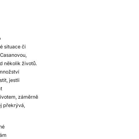
o
é situace či
n Casanovou,
 několik životů.
množství
it, jestli
át
životem, záměrně
j překrývá,
iné
vám