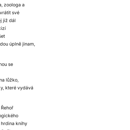
a, zoologa a
vrátit své
 již dál
izí
šet
dou úplně jinam,
nou se
na lůžko,
ky, které vydává
v Řehoř
logického
 hrdina knihy