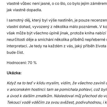
vlastně vůbec není jasné, o co šlo, co bylo jejím záměre
jak vlastně dopadla.
I samotný děj, který byl výše nastíněn, je pouze recenze
vlastní dohad, vyvozený z několika málo poznámek. V 
však může být všechno úplně jinak, protože kniha nabízí
neurčitosti děje a smíchání několika příběhů nepřeberné
interpretací. Je tedy na každém z vás, jaký příběh života 
bude číst.
Hodnocení:
70 %
Ukázka:
Když na to teď v klidu myslím, vidím, že všechno zavinil
v anconském hostinci: tam se pomíchala pohlaví, což bylo
a úvod k dalším zmatkům. Následoval můj přechod do vo
Tekoucí vodě vděčím za svou svěžest, podivuhodnou, i kd