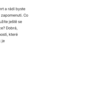
rt a rádi byste
o zapomenuti. Co
žíte ještě se
ace? Dobrá,
osti, které
 je