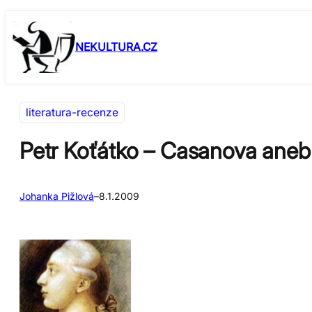
Přeskočit
Skip
na
to
NEKULTURA.CZ
obsah
content
literatura-recenze
Petr Koťátko – Casanova aneb
Johanka Pižlová
–
8.1.2009