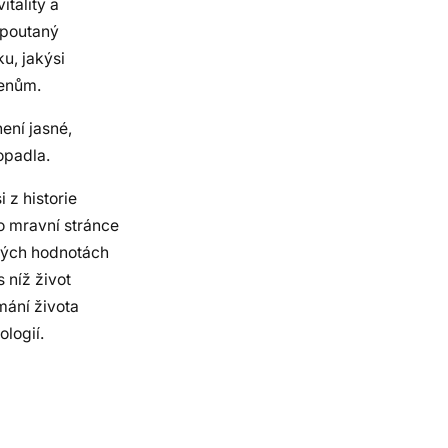
tality a
 upoutaný
u, jakýsi
řenům.
ení jasné,
opadla.
 z historie
o mravní stránce
ových hodnotách
 níž život
mání života
logií.