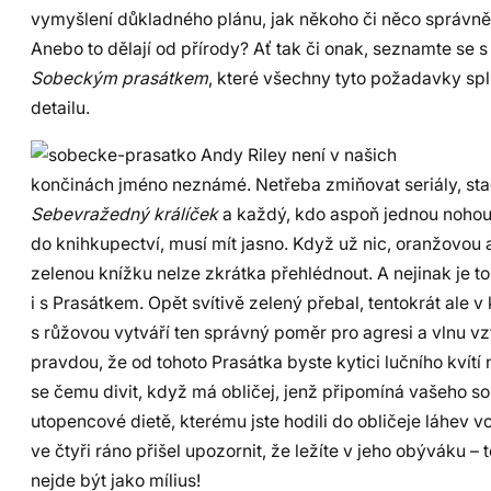
vymyšlení důkladného plánu, jak někoho či něco správn
Anebo to dělají od přírody? Ať tak či onak, seznamte se s
Sobeckým prasátkem
, které všechny tyto požadavky spl
detailu.
Andy Riley není v našich
končinách jméno neznámé. Netřeba zmiňovat seriály, stač
Sebevražedný králíček
a každý, kdo aspoň jednou nohou
do knihkupectví, musí mít jasno. Když už nic, oranžovou a
zelenou knížku nelze zkrátka přehlédnout. A nejinak je t
i s Prasátkem. Opět svítivě zelený přebal, tentokrát ale 
s růžovou vytváří ten správný poměr pro agresi a vlnu vz
pravdou, že od tohoto Prasátka byste kytici lučního kvítí 
se čemu divit, když má obličej, jenž připomíná vašeho s
utopencové dietě, kterému jste hodili do obličeje láhev 
ve čtyři ráno přišel upozornit, že ležíte v jeho obýváku – 
nejde být jako mílius!