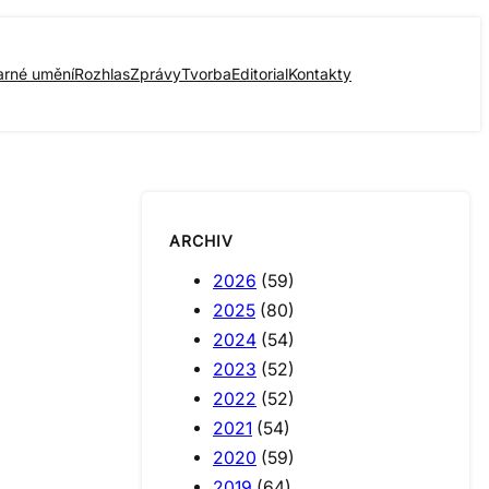
arné umění
Rozhlas
Zprávy
Tvorba
Editorial
Kontakty
ARCHIV
2026
(59)
2025
(80)
2024
(54)
2023
(52)
2022
(52)
2021
(54)
2020
(59)
2019
(64)