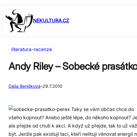
Přeskočit
Skip
na
to
NEKULTURA.CZ
obsah
content
literatura-recenze
Andy Riley – Sobecké prasátk
Dáša Beníšková
–
29.7.2010
Taky se vám občas chce do
všeho kopnout? Anebo ještě lépe, do někoho kopnout? Je
ale přejde od chuti k akci. A když už přejde, tak to už v
být. Jenže pak existují tací, kteří nelitují věnovat energii 