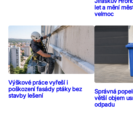
Jiráskův Hron
let a mění měs
velmoc
Výškové práce vyřeší i
poškození fasády ptáky bez
Správná popeln
stavby lešení
větší objem us
odpadu