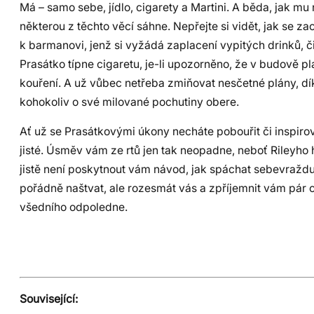
Má – samo sebe, jídlo, cigarety a Martini. A běda, jak mu
některou z těchto věcí sáhne. Nepřejte si vidět, jak se z
k barmanovi, jenž si vyžádá zaplacení vypitých drinků, 
Prasátko típne cigaretu, je-li upozorněno, že v budově pl
kouření. A už vůbec netřeba zmiňovat nesčetné plány, d
kohokoliv o své milované pochutiny obere.
Ať už se Prasátkovými úkony necháte pobouřit či inspirov
jisté. Úsměv vám ze rtů jen tak neopadne, neboť Rileyho
jistě není poskytnout vám návod, jak spáchat sebevraždu
pořádně naštvat, ale rozesmát vás a zpříjemnit vám pár c
všedního odpoledne.
Související: