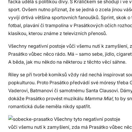
facka udělá s politikou divy. S Králíčkem se shodují i ve 
sport. Ovšem nutno přiznat, že se jedná o zcela jinou váš
vyvíjí drtivá většina sportovních fanoušků. Sprint, skok o 
fotbal, plavání či trampolína v Prasátkových očích rozho
klasikou, kterou známe z televizních přenosů.
Všechny negativní postoje vůči všemu nutí k zamyšlení,
Prasátko vůbec něco rádo. Má – samo sebe, jídlo, cigarety
A běda, jak mu někdo na některou z těchto věcí sáhne.
Riley se při tvorbě komiksů vždy rád nechá inspirovat s
popkulturou. Proto Prasátko předvádí své móresy třeba 
Vaderovi, Batmanovi či samotnému Santa Clausovi. Dámy
dokáže Prasátko provést muzikálu
Mamma Mia!
, to by 
romantická duše neměla nikdy spatřit.
Všechny tyto negativní postoje
vůči všemu nutí k zamyšlení, zda má Prasátko vůbec něc