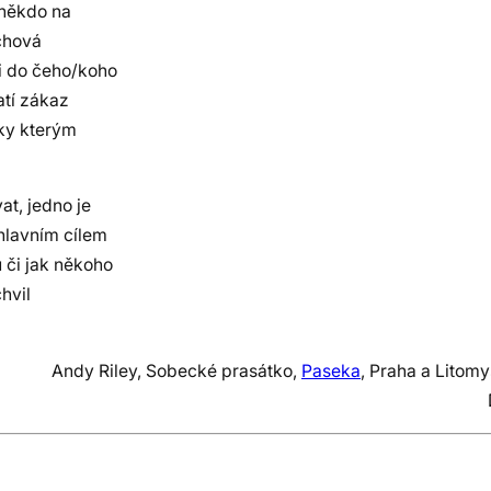
 někdo na
achová
či do čeho/koho
atí zákaz
íky kterým
at, jedno je
 hlavním cílem
 či jak někoho
hvil
Andy Riley, Sobecké prasátko,
Paseka
, Praha a Litomy