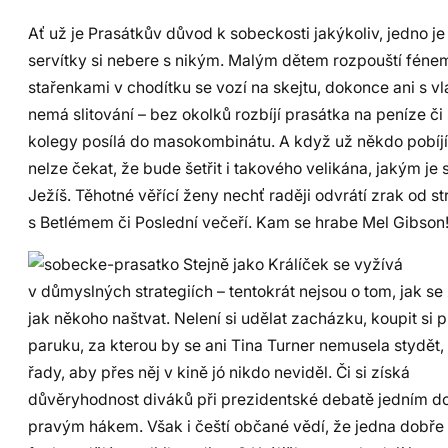
Ať už je Prasátkův důvod k sobeckosti jakýkoliv, jedno je j
servítky si nebere s nikým. Malým dětem rozpouští féne
stařenkami v chodítku se vozí na skejtu, dokonce ani s 
nemá slitování – bez okolků rozbíjí prasátka na peníze či
kolegy posílá do masokombinátu. A když už někdo pobíjí i
nelze čekat, že bude šetřit i takového velikána, jakým je
Ježíš. Těhotné věřící ženy nechť raději odvrátí zrak od s
s Betlémem či Poslední večeří. Kam se hrabe Mel Gibson
Stejně jako Králíček se vyžívá
v důmyslných strategiích – tentokrát nejsou o tom, jak se 
jak někoho naštvat. Nelení si udělat zacházku, koupit si 
paruku, za kterou by se ani Tina Turner nemusela stydět, 
řady, aby přes něj v kině jó nikdo neviděl. Či si získá
důvěryhodnost diváků při prezidentské debatě jedním 
pravým hákem. Však i čeští občané vědí, že jedna dobře