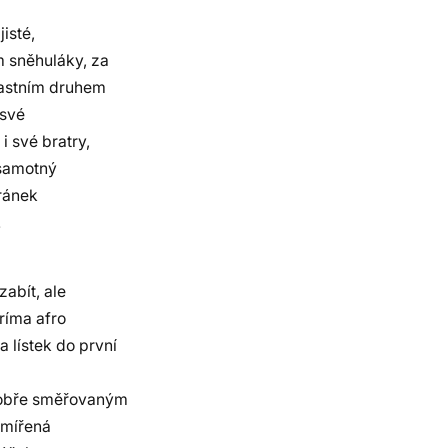
isté,
m sněhuláky, za
vlastním druhem
 své
 své bratry,
 samotný
tránek
!
zabít, ale
príma afro
a lístek do první
dobře směřovaným
 mířená