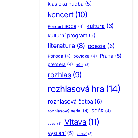
klasická hudba
(5)
koncert
(10)
kultura
(6)
Koncert SOČR
(4)
kulturní program
(5)
literatura
(8)
poezie
(6)
Praha
(5)
Pohoda
(4)
povídka
(4)
premiéra
(4)
režie
(3)
rozhlas
(9)
rozhlasová hra
(14)
rozhlasová četba
(6)
rozhlasový seriál
(4)
SOČR
(4)
Vltava
(11)
stres
(3)
vysílání
(5)
zdraví
(3)