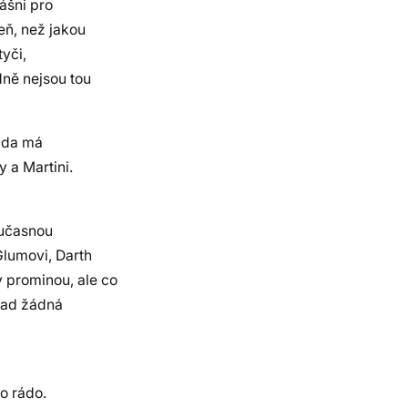
vášni pro
eň, než jakou
tyči,
dně nejsou tou
 zda má
 a Martini.
oučasnou
Glumovi, Darth
 prominou, ale co
snad žádná
o rádo.