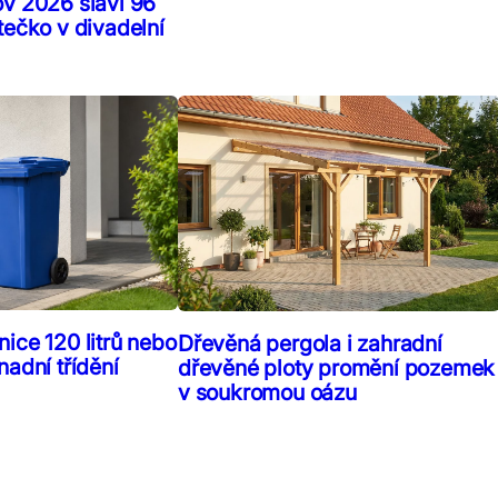
ov 2026 slaví 96
tečko v divadelní
ice 120 litrů nebo
Dřevěná pergola i zahradní
nadní třídění
dřevěné ploty promění pozemek
v soukromou oázu