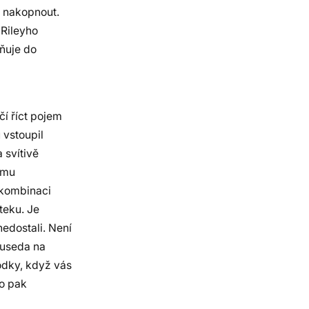
ě nakopnout.
 Rileyho
ňuje do
í říct pojem
 vstoupil
 svítivě
omu
v kombinaci
teku. Je
nedostali. Není
ouseda na
vodky, když vás
to pak