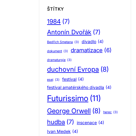
ŠTÍTKY
1984
(7)
Antonín Dvořák
(7)
divadlo
(4)
Bedřich Smetana
(3)
dramatizace
(6)
dokument
(3)
dramaturgie
(3)
duchovní Evropa
(8)
festival
(4)
esej
(3)
festival amatérského divadla
(4)
Futurissimo
(11)
George Orwell
(8)
herec
(3)
hudba
(7)
inscenace
(4)
Ivan Medek
(4)