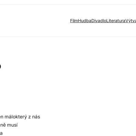
Film
Hudba
Divadlo
Literatura
Výtv
o
n málokterý z nás
ážně musí
na