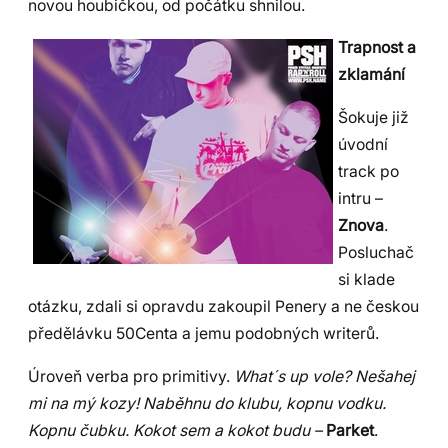
novou houbičkou, od počátku shnilou.
Trapnost a
zklamání
Šokuje již
úvodní
track po
intru –
Znova
.
Posluchač
si klade
otázku, zdali si opravdu zakoupil Penery a ne českou
předělávku 50Centa a jemu podobných writerů.
Úroveň verba pro primitivy.
What´s up vole? Nešahej
mi na mý kozy! Naběhnu do klubu, kopnu vodku.
Kopnu čubku. Kokot sem a kokot budu –
Parket
.