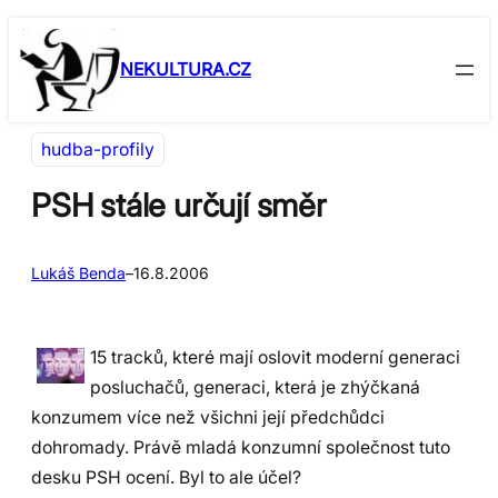
Přeskočit
Skip
na
to
NEKULTURA.CZ
obsah
content
hudba-profily
PSH stále určují směr
Lukáš Benda
–
16.8.2006
15 tracků, které mají oslovit moderní generaci
posluchačů, generaci, která je zhýčkaná
konzumem více než všichni její předchůdci
dohromady. Právě mladá konzumní společnost tuto
desku PSH ocení. Byl to ale účel?