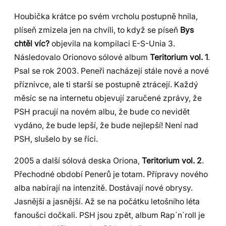
Houbička krátce po svém vrcholu postupně hnila,
plíseň zmizela jen na chvíli, to když se píseň
Bys
chtěl víc?
objevila na kompilaci E-S-Unia 3.
Následovalo Orionovo sólové album
Teritorium vol. 1
.
Psal se rok 2003. Peneři nacházejí stále nové a nové
příznivce, ale ti starší se postupně ztrácejí. Každý
měsíc se na internetu objevují zaručené zprávy, že
PSH pracují na novém albu, že bude co nevidět
vydáno, že bude lepší, že bude nejlepší! Není nad
PSH, slušelo by se říci.
2005 a další sólová deska Oriona,
Teritorium vol. 2
.
Přechodné období Penerů je totam. Přípravy nového
alba nabírají na intenzitě. Dostávají nové obrysy.
Jasnější a jasnější. Až se na počátku letošního léta
fanoušci dočkali. PSH jsou zpět, album Rap´n´roll je