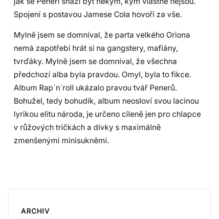
jak se Peneři snaží být někým, kým vlastně nejsou.
Spojení s postavou Jamese Cola hovoří za vše.
Mylně jsem se domníval, že parta velkého Oriona
nemá zapotřebí hrát si na gangstery, mafiány,
tvrďáky. Mylně jsem se domníval, že všechna
předchozí alba byla pravdou. Omyl, byla to fikce.
Album Rap´n´roll ukázalo pravou tvář Penerů.
Bohužel, tedy bohudík, album neosloví svou lacinou
lyrikou elitu národa, je určeno cíleně jen pro chlapce
v růžových tričkách a dívky s maximálně
zmenšenými minisukněmi.
ARCHIV