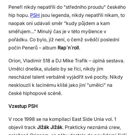
Peneři nikdy nepatřili do "středního proudu" českého
hip hopu.
PSH
jsou legenda, nikdy nepatřili nikam, to
naopak oni udávali směr "kudy půjdem a kam
směřujem…" Minulý čas je v této myšlence v
pořádku. Co bylo, již není, o čemž svědčí poslední
počin Penerů – album
Rap´n´roll
.
Orion, Vladimir 518 a DJ Mike Trafik – úplná sestava.
Umělci dneška, slušelo by se říci, nikdy jim
nescházel talent verbálně vyjádřit své pocity. Nikdy
nesklouzli k lacinému klišé jako jiní "umělci" na
české hiphopové scéně.
Vzestup PSH
V roce 1998 se na kompilaci East Side Unia vol. 1
objevil track
Jižák Jižák
. Prakticky neznámá crew,