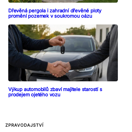
Dřevěná pergola i zahradní dřevěné ploty
promění pozemek v soukromou oázu
Výkup automobilů zbaví majitele starostí s
prodejem ojetého vozu
ZPRAVODAJSTVÍ