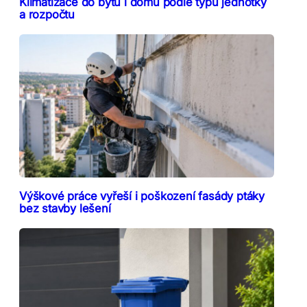
Klimatizace do bytu i domu podle typu jednotky
a rozpočtu
Výškové práce vyřeší i poškození fasády ptáky
bez stavby lešení