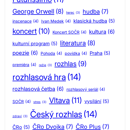
George Orwell
(8)
hudba
(7)
herec
(3)
klasická hudba
(5)
inscenace
(4)
Ivan Medek
(4)
koncert
(10)
kultura
(6)
Koncert SOČR
(4)
literatura
(8)
kulturní program
(5)
poezie
(6)
Praha
(5)
Pohoda
(4)
povídka
(4)
rozhlas
(9)
premiéra
(4)
režie
(3)
rozhlasová hra
(14)
rozhlasová četba
(6)
rozhlasový seriál
(4)
Vltava
(11)
vysílání
(5)
SOČR
(4)
stres
(3)
Český rozhlas
(14)
zdraví
(3)
ČRo Dvojka
(7)
ČRo Plus
(7)
ČRo
(5)