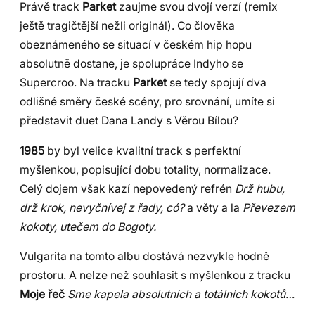
Právě track
Parket
zaujme svou dvojí verzí (remix
ještě tragičtější nežli originál). Co člověka
obeznámeného se situací v českém hip hopu
absolutně dostane, je spolupráce Indyho se
Supercroo. Na tracku
Parket
se tedy spojují dva
odlišné směry české scény, pro srovnání, umíte si
představit duet Dana Landy s Věrou Bílou?
1985
by byl velice kvalitní track s perfektní
myšlenkou, popisující dobu totality, normalizace.
Celý dojem však kazí nepovedený refrén
Drž hubu,
drž krok, nevyčnívej z řady, có?
a věty a la
Převezem
kokoty, utečem do Bogoty.
Vulgarita na tomto albu dostává nezvykle hodně
prostoru. A nelze než souhlasit s myšlenkou z tracku
Moje řeč
Sme kapela absolutních a totálních kokotů…