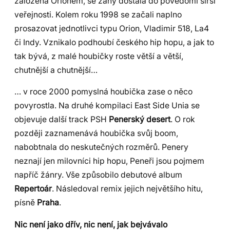
založená Orionem, se záhy dostala do povědomí širší
veřejnosti. Kolem roku 1998 se začali naplno
prosazovat jednotlivci typu Orion, Vladimir 518, La4
či Indy. Vznikalo podhoubí českého hip hopu, a jak to
tak bývá, z malé houbičky roste větší a větší,
chutnější a chutnější…
… v roce 2000 pomyslná houbička zase o něco
povyrostla. Na druhé kompilaci East Side Unia se
objevuje další track PSH
Penerský desert
. O rok
později zaznamenává houbička svůj boom,
nabobtnala do neskutečných rozměrů. Penery
neznají jen milovníci hip hopu, Peneři jsou pojmem
napříč žánry. Vše způsobilo debutové album
Repertoár
. Následoval remix jejich největšího hitu,
písně
Praha
.
Nic není jako dřív, nic není, jak bejvávalo