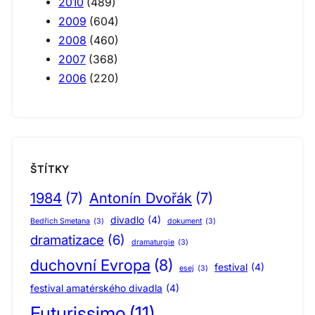
2010
(489)
2009
(604)
2008
(460)
2007
(368)
2006
(220)
ŠTÍTKY
1984
(7)
Antonín Dvořák
(7)
divadlo
(4)
Bedřich Smetana
(3)
dokument
(3)
dramatizace
(6)
dramaturgie
(3)
duchovní Evropa
(8)
festival
(4)
esej
(3)
festival amatérského divadla
(4)
Futurissimo
(11)