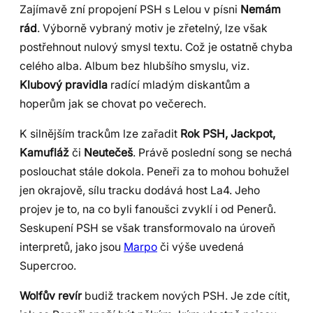
Zajímavě zní propojení PSH s Lelou v písni
Nemám
rád
. Výborně vybraný motiv je zřetelný, lze však
postřehnout nulový smysl textu. Což je ostatně chyba
celého alba. Album bez hlubšího smyslu, viz.
Klubový pravidla
radící mladým diskantům a
hoperům jak se chovat po večerech.
K silnějším trackům lze zařadit
Rok PSH, Jackpot,
Kamufláž
či
Neutečeš
. Právě poslední song se nechá
poslouchat stále dokola. Peneři za to mohou bohužel
jen okrajově, sílu tracku dodává host La4. Jeho
projev je to, na co byli fanoušci zvyklí i od Penerů.
Seskupení PSH se však transformovalo na úroveň
interpretů, jako jsou
Marpo
či výše uvedená
Supercroo.
Wolfův revír
budiž trackem nových PSH. Je zde cítit,