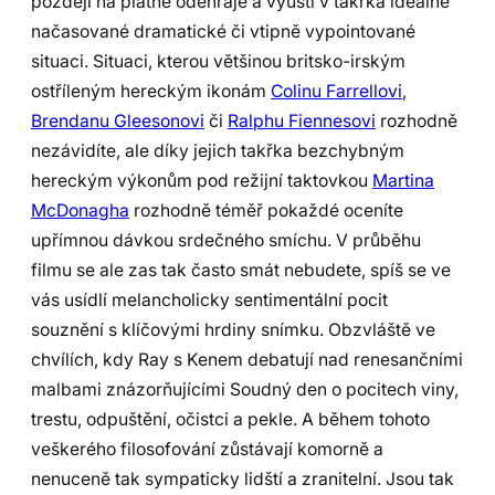
později na plátně odehraje a vyústí v takřka ideálně
načasované dramatické či vtipně vypointované
situaci. Situaci, kterou většinou britsko-irským
ostříleným hereckým ikonám
Colinu Farrellovi
,
Brendanu Gleesonovi
či
Ralphu Fiennesovi
rozhodně
nezávidíte, ale díky jejich takřka bezchybným
hereckým výkonům pod režijní taktovkou
Martina
McDonagha
rozhodně téměř pokaždé oceníte
upřímnou dávkou srdečného smíchu. V průběhu
filmu se ale zas tak často smát nebudete, spíš se ve
vás usídlí melancholicky sentimentální pocit
souznění s klíčovými hrdiny snímku. Obzvláště ve
chvílích, kdy Ray s Kenem debatují nad renesančními
malbami znázorňujícími Soudný den o pocitech viny,
trestu, odpuštění, očistci a pekle. A během tohoto
veškerého filosofování zůstávají komorně a
nenuceně tak sympaticky lidští a zranitelní. Jsou tak