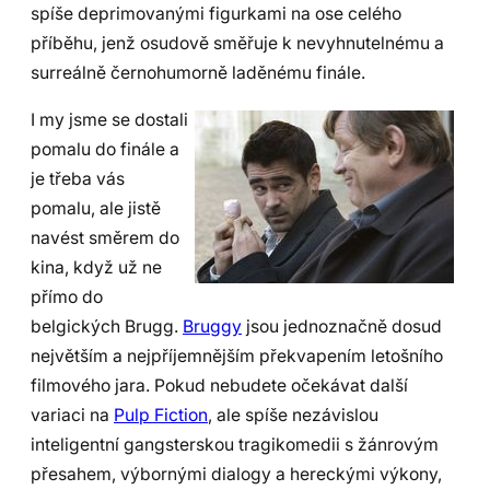
spíše deprimovanými figurkami na ose celého
příběhu, jenž osudově směřuje k nevyhnutelnému a
surreálně černohumorně laděnému finále.
I my jsme se dostali
pomalu do finále a
je třeba vás
pomalu, ale jistě
navést směrem do
kina, když už ne
přímo do
belgických Brugg.
Bruggy
jsou jednoznačně dosud
největším a nejpříjemnějším překvapením letošního
filmového jara. Pokud nebudete očekávat další
variaci na
Pulp Fiction
, ale spíše nezávislou
inteligentní gangsterskou tragikomedii s žánrovým
přesahem, výbornými dialogy a hereckými výkony,