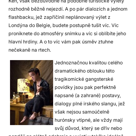
Ken, však bezdůvodně na podobné turistické výlety
rozhodně běžně nejezdí. A po pár dialozích a jednom
flashbacku, jež zapříčinil neplánovaný výlet z
Londýna do Belgie, budete postupně tušit víc. Víc
proniknete do atmosféry snímku a víc si oblíbíte jeho
hlavní hrdiny. A o to víc vám pak úsměv ztuhne
nečekaně na rtech.
Jednoznačnou kvalitou celého
dramatického oblouku této
tragikomické gangsterské
povídky jsou pak perfektně
napsané (a zahrané) postavy,
dialogy plné irského slangu, jež
však nejsou samoúčelně
hurónsky vtipné, ale vždy mají
svůj důvod, který se dřív nebo