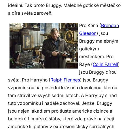
ideální. Tak proto Bruggy. Malebné gotické městečko
a díra světa zároveň.
Pro Kena (
Brendan
Gleeson
) jsou
Bruggy malebným
gotickým
městečkem. Pro
Raye (
Colin Farrell
)
jsou Bruggy dírou
světa. Pro Harryho (
Ralph Fiennes
) jsou Bruggy
vzpomínkou na poslední krásnou dovolenou, kterou
tam strávil ve svých sedmi letech. A Harry by si rád
tuto vzpomínku i nadále zachoval. Jenže. Bruggy
jsou nejen lákadlem pro tlusté americké cizince a
belgické filmařské štáby, které zde právě natáčejí
americké liliputány v expresionisticky surreálných