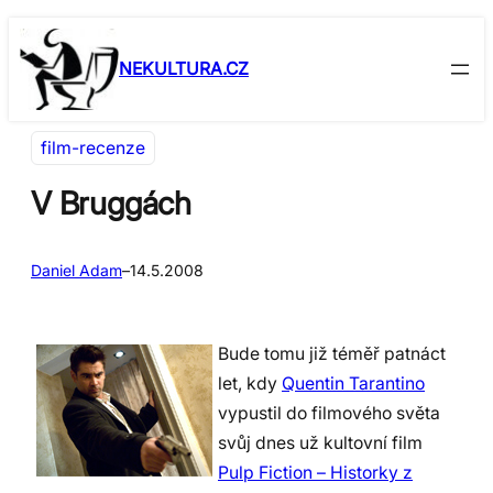
Přeskočit
Skip
na
to
NEKULTURA.CZ
obsah
content
film-recenze
V Bruggách
Daniel Adam
–
14.5.2008
Bude tomu již téměř patnáct
let, kdy
Quentin Tarantino
vypustil do filmového světa
svůj dnes už kultovní film
Pulp Fiction – Historky z