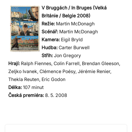
V Bruggách / In Bruges (Velká
Británie / Belgie 2008)
Režie:
Martin McDonagh
Scénář:
Martin McDonagh
Kamera:
Eigil Bryld
Hudba:
Carter Burwell
Střih:
Jon Gregory
Hrají:
Ralph Fiennes, Colin Farrell, Brendan Gleeson,
Zeljko Ivanek, Clémence Poésy, Jérémie Renier,
Thekla Reuten, Eric Godon
Délka:
107 minut
Česká premiéra:
8. 5. 2008