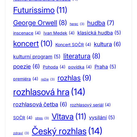
Futurissimo
(11)
George Orwell
(8)
hudba
(7)
herec
(3)
klasická hudba
(5)
inscenace
(4)
Ivan Medek
(4)
koncert
(10)
kultura
(6)
Koncert SOČR
(4)
literatura
(8)
kulturní program
(5)
poezie
(6)
Praha
(5)
Pohoda
(4)
povídka
(4)
rozhlas
(9)
premiéra
(4)
režie
(3)
rozhlasová hra
(14)
rozhlasová četba
(6)
rozhlasový seriál
(4)
Vltava
(11)
vysílání
(5)
SOČR
(4)
stres
(3)
Český rozhlas
(14)
zdraví
(3)