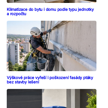
Klimatizace do bytu i domu podle typu jednotky
a rozpočtu
Výškové práce vyřeší i poškození fasády ptáky
bez stavby lešení