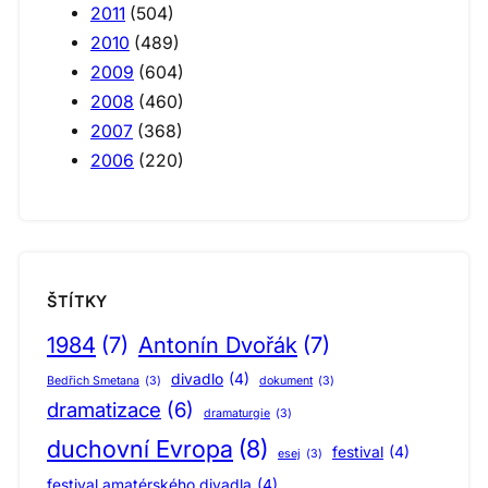
2011
(504)
2010
(489)
2009
(604)
2008
(460)
2007
(368)
2006
(220)
ŠTÍTKY
1984
(7)
Antonín Dvořák
(7)
divadlo
(4)
Bedřich Smetana
(3)
dokument
(3)
dramatizace
(6)
dramaturgie
(3)
duchovní Evropa
(8)
festival
(4)
esej
(3)
festival amatérského divadla
(4)