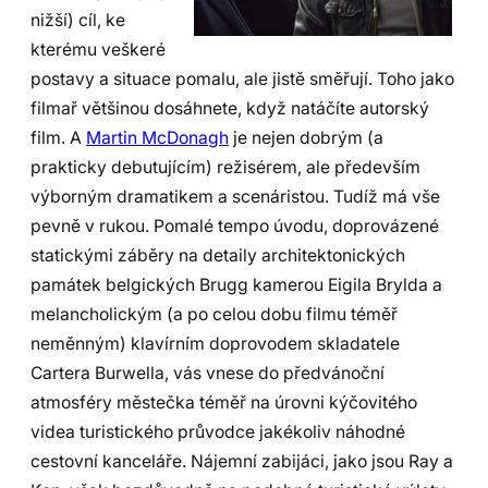
nižší) cíl, ke
kterému veškeré
postavy a situace pomalu, ale jistě směřují. Toho jako
filmař většinou dosáhnete, když natáčíte autorský
film. A
Martin McDonagh
je nejen dobrým (a
prakticky debutujícím) režisérem, ale především
výborným dramatikem a scenáristou. Tudíž má vše
pevně v rukou. Pomalé tempo úvodu, doprovázené
statickými záběry na detaily architektonických
památek belgických Brugg kamerou Eigila Brylda a
melancholickým (a po celou dobu filmu téměř
neměnným) klavírním doprovodem skladatele
Cartera Burwella, vás vnese do předvánoční
atmosféry městečka téměř na úrovni kýčovitého
videa turistického průvodce jakékoliv náhodné
cestovní kanceláře. Nájemní zabijáci, jako jsou Ray a