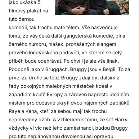
jako ukázka či
filmový plakát na
tuto černou
komedii, tak trochu mate tělem. Vše nasvědčuje
tomu, že vás čeká další gangsterská komedie, plná
černého humoru, hlášek, pronášených slangem
pravého londýnského podsvětí, ve kterém se celý
příběh bude odehrávat. Po chvíli je ale vše jinak.
Podobně jako v Bruggách. Bruggy jsou v Belgii. To za
prvé. Za druhé se totiž Bruggy zdají být dalším z
řady pokojných malebných městeček kdesi v
zapadlém koutě Evropy a zároveň naprosto ideálním
místem pro dočasné ukrytí dvou nájemných zabijáků
Raye a Kena, kteří za sebou mají tak trochu
nepovedený džob. A vzhledem k tomu, že šéf Harry
vždycky ví víc než jeho zaměstnanci, budou Bruggy
pro tuto neplánovanou dovolenou asi opravdu