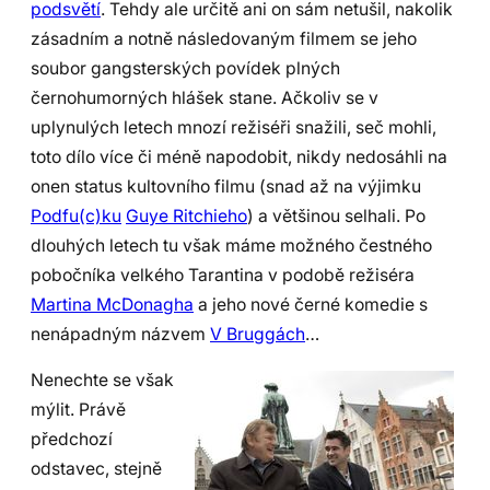
podsvětí
. Tehdy ale určitě ani on sám netušil, nakolik
zásadním a notně následovaným filmem se jeho
soubor gangsterských povídek plných
černohumorných hlášek stane. Ačkoliv se v
uplynulých letech mnozí režiséři snažili, seč mohli,
toto dílo více či méně napodobit, nikdy nedosáhli na
onen status kultovního filmu (snad až na výjimku
Podfu(c)ku
Guye Ritchieho
) a většinou selhali. Po
dlouhých letech tu však máme možného čestného
pobočníka velkého Tarantina v podobě režiséra
Martina McDonagha
a jeho nové černé komedie s
nenápadným názvem
V Bruggách
…
Nenechte se však
mýlit. Právě
předchozí
odstavec, stejně