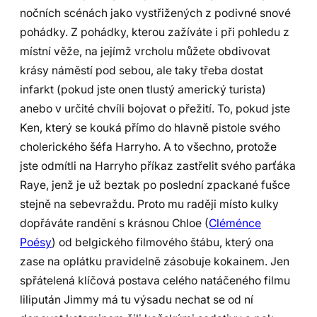
nočních scénách jako vystřižených z podivné snové
pohádky. Z pohádky, kterou zažíváte i při pohledu z
místní věže, na jejímž vrcholu můžete obdivovat
krásy náměstí pod sebou, ale taky třeba dostat
infarkt (pokud jste onen tlustý americký turista)
anebo v určité chvíli bojovat o přežití. To, pokud jste
Ken, který se kouká přímo do hlavně pistole svého
cholerického šéfa Harryho. A to všechno, protože
jste odmítli na Harryho příkaz zastřelit svého parťáka
Raye, jenž je už beztak po poslední zpackané fušce
stejně na sebevraždu. Proto mu raději místo kulky
dopřáváte randění s krásnou Chloe (
Cléménce
Poésy
) od belgického filmového štábu, který ona
zase na oplátku pravidelně zásobuje kokainem. Jen
spřátelená klíčová postava celého natáčeného filmu
lilipután Jimmy má tu výsadu nechat se od ní