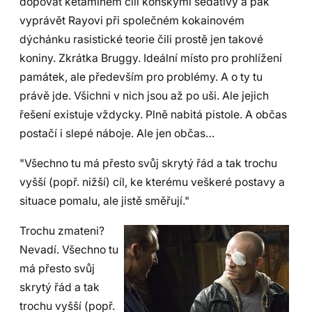
dopovat ketaminem čili koňskými sedativy a pak
vyprávět Rayovi při společném kokainovém
dýchánku rasistické teorie čili prostě jen takové
koniny. Zkrátka Bruggy. Ideální místo pro prohlížení
památek, ale především pro problémy. A o ty tu
právě jde. Všichni v nich jsou až po uši. Ale jejich
řešení existuje vždycky. Plně nabitá pistole. A občas
postačí i slepé náboje. Ale jen občas…
"Všechno tu má přesto svůj skrytý řád a tak trochu
vyšší (popř. nižší) cíl, ke kterému veškeré postavy a
situace pomalu, ale jistě směřují."
Trochu zmateni?
Nevadí. Všechno tu
má přesto svůj
skrytý řád a tak
trochu vyšší (popř.