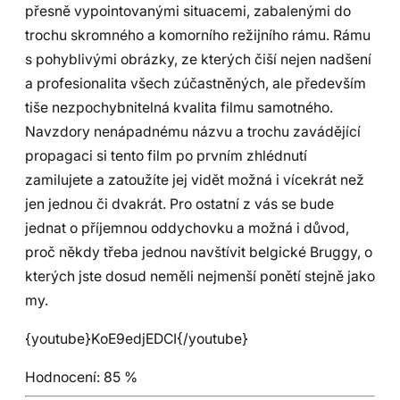
přesně vypointovanými situacemi, zabalenými do
trochu skromného a komorního režijního rámu. Rámu
s pohyblivými obrázky, ze kterých čiší nejen nadšení
a profesionalita všech zúčastněných, ale především
tiše nezpochybnitelná kvalita filmu samotného.
Navzdory nenápadnému názvu a trochu zavádějící
propagaci si tento film po prvním zhlédnutí
zamilujete a zatoužíte jej vidět možná i vícekrát než
jen jednou či dvakrát. Pro ostatní z vás se bude
jednat o příjemnou oddychovku a možná i důvod,
proč někdy třeba jednou navštívit belgické Bruggy, o
kterých jste dosud neměli nejmenší ponětí stejně jako
my.
{youtube}KoE9edjEDCI{/youtube}
Hodnocení:
85 %