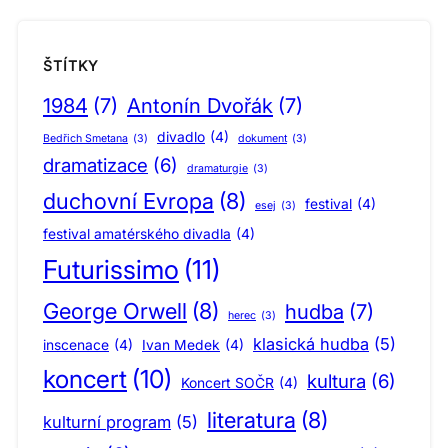
ŠTÍTKY
1984
(7)
Antonín Dvořák
(7)
divadlo
(4)
Bedřich Smetana
(3)
dokument
(3)
dramatizace
(6)
dramaturgie
(3)
duchovní Evropa
(8)
festival
(4)
esej
(3)
festival amatérského divadla
(4)
Futurissimo
(11)
George Orwell
(8)
hudba
(7)
herec
(3)
klasická hudba
(5)
inscenace
(4)
Ivan Medek
(4)
koncert
(10)
kultura
(6)
Koncert SOČR
(4)
literatura
(8)
kulturní program
(5)