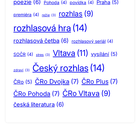
poezie
(6)
Praha
(5)
Pohoda
(4)
povídka
(4)
rozhlas
(9)
premiéra
(4)
režie
(3)
rozhlasová hra
(14)
rozhlasová četba
(6)
rozhlasový seriál
(4)
Vltava
(11)
vysílání
(5)
SOČR
(4)
stres
(3)
Český rozhlas
(14)
zdraví
(3)
ČRo Dvojka
(7)
ČRo Plus
(7)
ČRo
(5)
ČRo Vltava
(9)
ČRo Pohoda
(7)
česká literatura
(6)