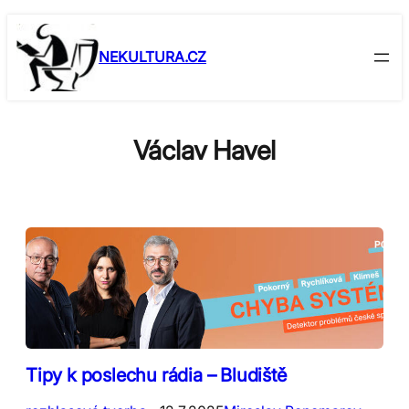
Skip
to
NEKULTURA.CZ
content
Václav Havel
Tipy k poslechu rádia – Bludiště