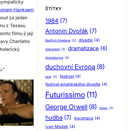
 sympaticky
ŠTÍTKY
omem Hanksem
nout za jeden
1984
(7)
čnu z Texasu
Antonín Dvořák
(7)
to filmu jí její
divadlo
(4)
tavy Charlieho
Bedřich Smetana
(3)
dramatizace
(6)
holerický
dokument
(3)
dramaturgie
(3)
duchovní Evropa
(8)
u."
festival
(4)
esej
(3)
festival amatérského divadla
(4)
Futurissimo
(11)
George Orwell
(8)
herec
(3)
hudba
(7)
inscenace
(4)
Ivan Medek
(4)