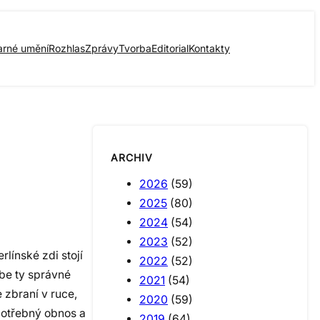
arné umění
Rozhlas
Zprávy
Tvorba
Editorial
Kontakty
ARCHIV
2026
(59)
2025
(80)
2024
(54)
2023
(52)
línské zdi stojí
2022
(52)
be ty správné
2021
(54)
e zbraní v ruce,
2020
(59)
potřebný obnos a
2019
(64)