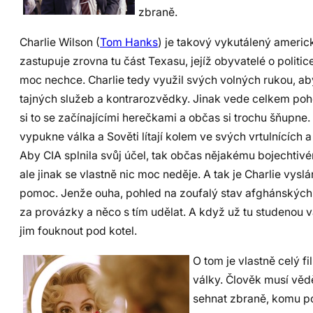
zbraně.
Charlie Wilson (
Tom Hanks
) je takový vykutálený ameri
zastupuje zrovna tu část Texasu, jejíž obyvatelé o politi
moc nechce. Charlie tedy využil svých volných rukou, a
tajných služeb a kontrarozvědky. Jinak vede celkem poh
si to se začínajícími herečkami a občas si trochu šňup
vypukne válka a Sověti lítají kolem ve svých vrtulnících
Aby CIA splnila svůj účel, tak občas nějakému bojechtiv
ale jinak se vlastně nic moc neděje. A tak je Charlie vy
pomoc. Jenže ouha, pohled na zoufalý stav afghánských u
za provázky a něco s tím udělat. A když už tu studenou 
jim fouknout pod kotel.
O tom je vlastně celý fi
války. Člověk musí vědě
sehnat zbraně, komu po