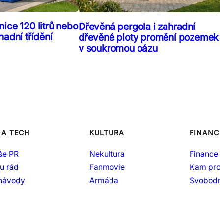
ice 120 litrů nebo
Dřevěná pergola i zahradní
nadní třídění
dřevěné ploty promění pozemek
v soukromou oázu
 A TECH
KULTURA
FINANC
še PR
Nekultura
Finance 
šu rád
Fanmovie
Kam pro
 návody
Armáda
Svobodn