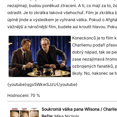
nezajímají, budou poněkud ztraceni. A ti, co mají za to, ž
odradit. Je to zkrátka taková všehochuť. Film je zkrátka 
úplně jinde a výsledkem je vyhraná válka. Pokud o Afghán
vážnější a náročnější film, budete asi kroutit hlavou. Pok
Koneckonců je to film 
Charliemu podaří přesv
dobrý nápad, tak se pen
zase nezajímavá hroma
ozbrojených fanatiků, p
školy. No, nakonec se t
{youtube}qgx5WkwSJzU{/youtube}
Hodnocení:
70 %
Soukromá válka pana Wilsona / Charlie
Režie:
Mike Nichols