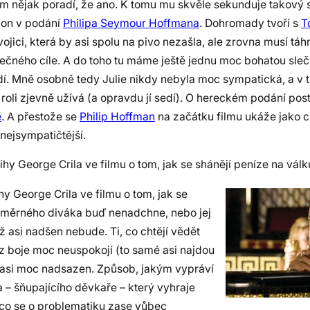
 tím nějak poradí, že ano. K tomu mu skvěle sekunduje takový
pion v podání
Philipa Seymour Hoffmana
. Dohromady tvoří s
T
ici, která by asi spolu na pivo nezašla, ale zrovna musí táh
ečného cíle. A do toho tu máme ještě jednu moc bohatou sle
dí. Mně osobně tedy Julie nikdy nebyla moc sympatická, a v tom
 roli zjevně užívá (a opravdu jí sedí). O hereckém podání pos
e
. A přestože se
Philip Hoffman
na začátku filmu ukáže jako c
nejsympatičtější.
y George Crila ve filmu o tom, jak se shánějí peníze na válk
y George Crila ve filmu o tom, jak se
růměrného diváka buď nenadchne, nebo jej
 asi nadšen nebude. Ti, co chtějí vědět
 z boje moc neuspokojí (to samé asi najdou
lm asi moc nadsazen. Způsob, jakým vypráví
– šňupajícího děvkaře – který vyhraje
, co se o problematiku zase vůbec