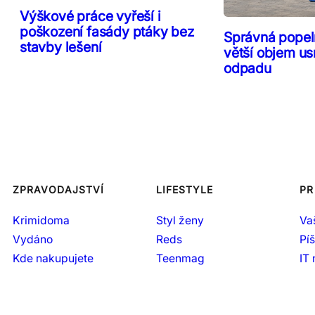
Výškové práce vyřeší i
poškození fasády ptáky bez
Správná popeln
stavby lešení
větší objem us
odpadu
ZPRAVODAJSTVÍ
LIFESTYLE
PR
Krimidoma
Styl ženy
Va
Vydáno
Reds
Pí
Kde nakupujete
Teenmag
IT