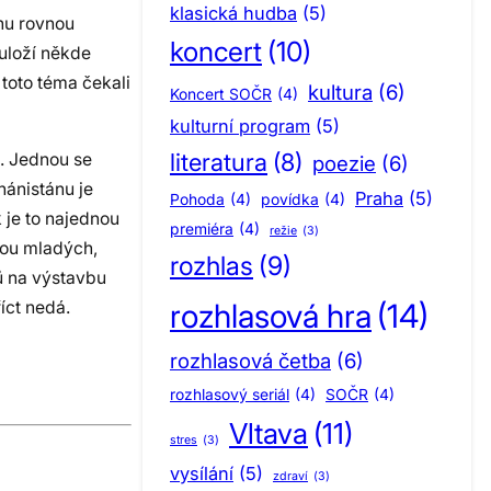
klasická hudba
(5)
ohu rovnou
koncert
(10)
ouloží někde
toto téma čekali
kultura
(6)
Koncert SOČR
(4)
kulturní program
(5)
literatura
(8)
í. Jednou se
poezie
(6)
hánistánu je
Praha
(5)
Pohoda
(4)
povídka
(4)
 je to najednou
premiéra
(4)
režie
(3)
kou mladých,
rozhlas
(9)
ů na výstavbu
íct nedá.
rozhlasová hra
(14)
rozhlasová četba
(6)
rozhlasový seriál
(4)
SOČR
(4)
Vltava
(11)
stres
(3)
vysílání
(5)
zdraví
(3)