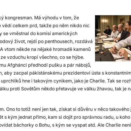
cký kongresman. Má výhodu v tom, že
ce vědí celkem prd, takže po něm nikdo nic
by se vměstnal do komisí amerických
odový život, rejdí po penthousech, rozdává
ne. A vtom někde na nějaké hromadě kamenů
 a ze vzduchu kropí všechno, co se hýbe.
ému Afghánci předhodí pušku a pár nábojů,
slán, aby zacpal pákistánskému prezidentovi ústa s konstantní
prchlíků hne i takovým cynikem, jako je Charlie. Tak se ro
válku proti Sovětům někdo přetavuje ve válku žhavou, tak je
lm. Ono to totiž není jen tak, získat si důvěru v něco takového
t s kým jednat přímo, kam si dojít pro správnou radu, u koho 
vídat báchorky o Bohu, s kým se vyspat atd. Ale Charlie nen