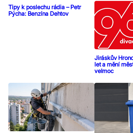
Tipy k poslechu rádia – Petr
Pýcha: Benzína Dehtov
Jiráskův Hron
let a mění měs
velmoc