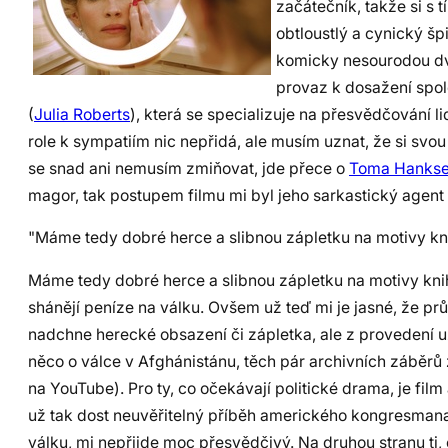
začátečník, takže si s
obtloustlý a cynický š
komicky nesourodou dvoj
provaz k dosažení spol
(
Julia Roberts
), která se specializuje na přesvědčování li
role k sympatiím nic nepřidá, ale musím uznat, že si svou
se snad ani nemusím zmiňovat, jde přece o
Toma Hanks
magor, tak postupem filmu mi byl jeho sarkastický agent 
"Máme tedy dobré herce a slibnou zápletku na motivy knih
Máme tedy dobré herce a slibnou zápletku na motivy knih
shánějí peníze na válku. Ovšem už teď mi je jasné, že p
nadchne herecké obsazení či zápletka, ale z provedení už
něco o válce v Afghánistánu, těch pár archivních záběrů
na YouTube). Pro ty, co očekávají politické drama, je fi
už tak dost neuvěřitelný příběh amerického kongresmana 
válku, mi nepřijde moc přesvědčivý. Na druhou stranu ti