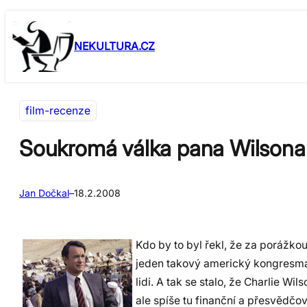
Přeskočit
Skip
na
to
NEKULTURA.CZ
obsah
content
film-recenze
Soukromá válka pana Wilsona (
Jan Dočkal
–
18.2.2008
Kdo by to byl řekl, že za porážko
jeden takový americký kongresman
lidi. A tak se stalo, že Charlie Wi
ale spíše tu finanční a přesvědč