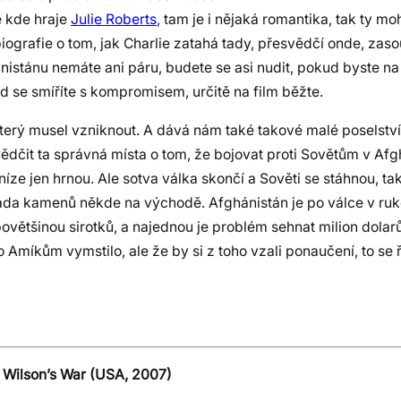
e kde hraje
Julie Roberts
, tam je i nějaká romantika, tak ty m
biografie o tom, jak Charlie zatahá tady, přesvědčí onde, zas
istánu nemáte ani páru, budete se asi nudit, pokud byste na 
ud se smíříte s kompromisem, určitě na film běžte.
který musel vzniknout. A dává nám také takové malé poselstv
ědčit ta správná místa o tom, že bojovat proti Sovětům v Afg
íze jen hrnou. Ale sotva válka skončí a Sověti se stáhnou, tak
da kamenů někde na východě. Afghánistán je po válce v ru
ovětšinou sirotků, a najednou je problém sehnat milion dolar
o Amíkům vymstilo, ale že by si z toho vzali ponaučení, to se ř
 Wilson’s War (USA, 2007)