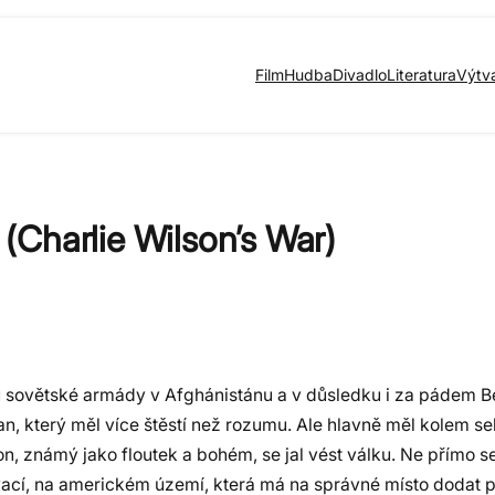
Film
Hudba
Divadlo
Literatura
Výtv
Charlie Wilson’s War)
u sovětské armády v Afghánistánu a v důsledku i za pádem Ber
, který měl více štěstí než rozumu. Ale hlavně měl kolem se
lson, známý jako floutek a bohém, se jal vést válku. Ne přímo s
ovací, na americkém území, která má na správné místo dodat 