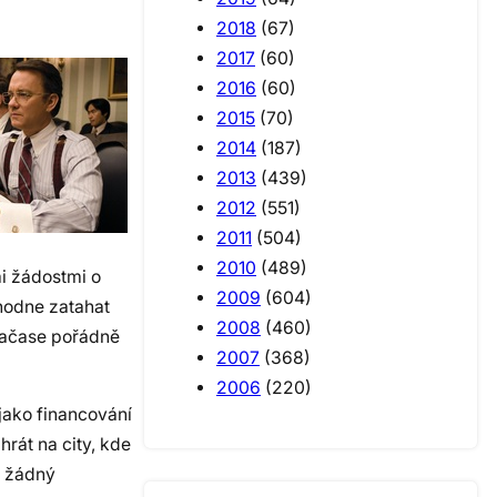
2018
(67)
2017
(60)
2016
(60)
2015
(70)
2014
(187)
2013
(439)
2012
(551)
2011
(504)
2010
(489)
mi žádostmi o
2009
(604)
zhodne zatahat
2008
(460)
 načase pořádně
2007
(368)
2006
(220)
 jako financování
hrát na city, kde
í žádný