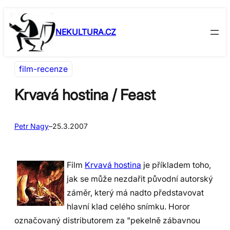
Přeskočit
Skip
na
to
NEKULTURA.CZ
obsah
content
film-recenze
Krvavá hostina / Feast
Petr Nagy
–
25.3.2007
Film
Krvavá hostina
je příkladem toho,
jak se může nezdařit původní autorský
záměr, který má nadto představovat
hlavní klad celého snímku. Horor
označovaný distributorem za "pekelně zábavnou