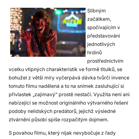
Slibným
začátkem,
spočívajícím v
představování
jednotlivých
hrdinů
prostřednictvím
vcelku vtipných charakteristik ve formě titulků, se
bohužel z větší míry vyčerpává dávka tvůrčí invence
tomuto filmu nadělená a to na snímek zasluhující si
přívlastek „zajímavý“ prostě nestačí. Využita není ani
nabízející se možnost originálního výtvarného řešení
podoby nelidských predátorů, jejichž výsledné
ztvárnění působí spíše rozpačitým dojmem.
S povahou filmu, který nijak nevybočuje z řady