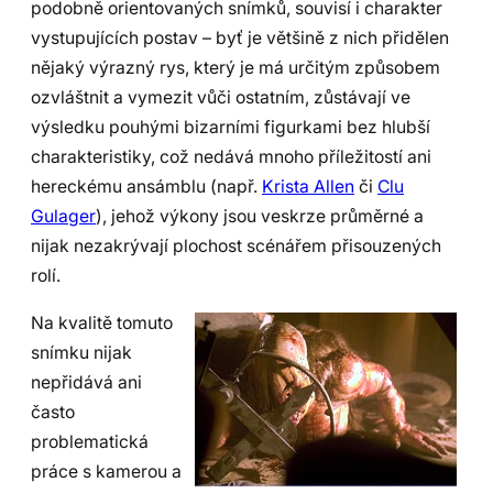
podobně orientovaných snímků, souvisí i charakter
vystupujících postav – byť je většině z nich přidělen
nějaký výrazný rys, který je má určitým způsobem
ozvláštnit a vymezit vůči ostatním, zůstávají ve
výsledku pouhými bizarními figurkami bez hlubší
charakteristiky, což nedává mnoho příležitostí ani
hereckému ansámblu (např.
Krista Allen
či
Clu
Gulager
), jehož výkony jsou veskrze průměrné a
nijak nezakrývají plochost scénářem přisouzených
rolí.
Na kvalitě tomuto
snímku nijak
nepřidává ani
často
problematická
práce s kamerou a