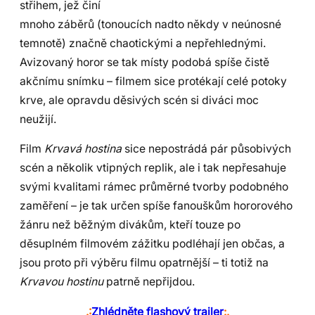
střihem, jež činí
mnoho záběrů (tonoucích nadto někdy v neúnosné
temnotě) značně chaotickými a nepřehlednými.
Avizovaný horor se tak místy podobá spíše čistě
akčnímu snímku – filmem sice protékají celé potoky
krve, ale opravdu děsivých scén si diváci moc
neužijí.
Film
Krvavá hostina
sice nepostrádá pár působivých
scén a několik vtipných replik, ale i tak nepřesahuje
svými kvalitami rámec průměrné tvorby podobného
zaměření – je tak určen spíše fanouškům hororového
žánru než běžným divákům, kteří touze po
děsuplném filmovém zážitku podléhají jen občas, a
jsou proto při výběru filmu opatrnější – ti totiž na
Krvavou hostinu
patrně nepřijdou.
.:
Zhlédněte flashový trailer
:.