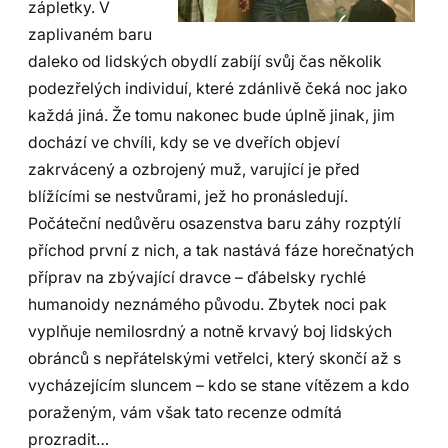
zápletky. V
zaplivaném baru
daleko od lidských obydlí zabíjí svůj čas několik
podezřelých individuí, které zdánlivě čeká noc jako
každá jiná. Že tomu nakonec bude úplně jinak, jim
dochází ve chvíli, kdy se ve dveřích objeví
zakrvácený a ozbrojený muž, varující je před
blížícími se nestvůrami, jež ho pronásledují.
Počáteční nedůvěru osazenstva baru záhy rozptýlí
příchod první z nich, a tak nastává fáze horečnatých
příprav na zbývající dravce – ďábelsky rychlé
humanoidy neznámého původu. Zbytek noci pak
vyplňuje nemilosrdný a notně krvavý boj lidských
obránců s nepřátelskými vetřelci, který skončí až s
vycházejícím sluncem – kdo se stane vítězem a kdo
poraženým, vám však tato recenze odmítá
prozradit…