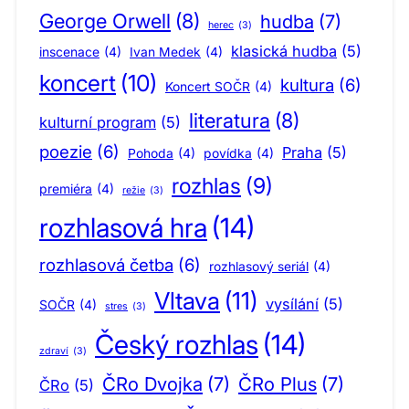
George Orwell
(8)
hudba
(7)
herec
(3)
klasická hudba
(5)
inscenace
(4)
Ivan Medek
(4)
koncert
(10)
kultura
(6)
Koncert SOČR
(4)
literatura
(8)
kulturní program
(5)
poezie
(6)
Praha
(5)
Pohoda
(4)
povídka
(4)
rozhlas
(9)
premiéra
(4)
režie
(3)
rozhlasová hra
(14)
rozhlasová četba
(6)
rozhlasový seriál
(4)
Vltava
(11)
vysílání
(5)
SOČR
(4)
stres
(3)
Český rozhlas
(14)
zdraví
(3)
ČRo Dvojka
(7)
ČRo Plus
(7)
ČRo
(5)