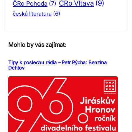
ČRo Vltava
(9)
ČRo Pohoda
(7)
česká literatura
(6)
Mohlo by vás zajímat:
Tipy k poslechu rádia – Petr Pýcha: Benzína
Dehtov