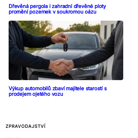
Dřevěná pergola i zahradní dřevěné ploty
promění pozemek v soukromou oázu
Výkup automobilů zbaví majitele starostí s
prodejem ojetého vozu
ZPRAVODAJSTVÍ