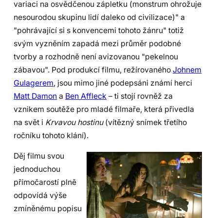
variaci na osvědčenou zápletku (monstrum ohrožuje
nesourodou skupinu lidí daleko od civilizace)" a
"pohrávající si s konvencemi tohoto žánru" totiž
svým vyzněním zapadá mezi průměr podobné
tvorby a rozhodně není avizovanou "pekelnou
zábavou".
Pod produkcí filmu, režírovaného
Johnem
Gulagerem
, jsou mimo jiné podepsáni známí herci
Matt Damon
a
Ben Affleck
– ti stojí rovněž za
vznikem soutěže pro mladé filmaře, která přivedla
na svět i
Krvavou hostinu
(vítězný snímek třetího
ročníku tohoto klání).
Děj filmu svou
jednoduchou
přímočarostí plně
odpovídá výše
zmíněnému popisu