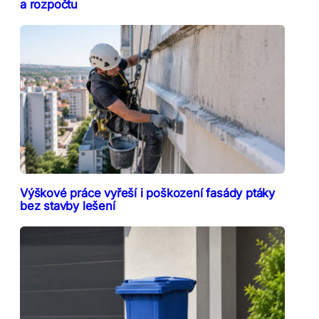
a rozpočtu
Výškové práce vyřeší i poškození fasády ptáky
bez stavby lešení