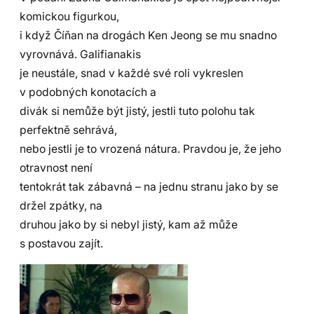
komickou figurkou,
i když Číňan na drogách Ken Jeong se mu snadno
vyrovnává. Galifianakis
je neustále, snad v každé své roli vykreslen
v podobných konotacích a
divák si nemůže být jistý, jestli tuto polohu tak
perfektně sehrává,
nebo jestli je to vrozená nátura. Pravdou je, že jeho
otravnost není
tentokrát tak zábavná – na jednu stranu jako by se
držel zpátky, na
druhou jako by si nebyl jistý, kam až může
s postavou zajít.