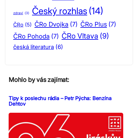
Český rozhlas
(14)
zdraví
(3)
ČRo Dvojka
(7)
ČRo Plus
(7)
ČRo
(5)
ČRo Vltava
(9)
ČRo Pohoda
(7)
česká literatura
(6)
Mohlo by vás zajímat:
Tipy k poslechu rádia – Petr Pýcha: Benzína
Dehtov