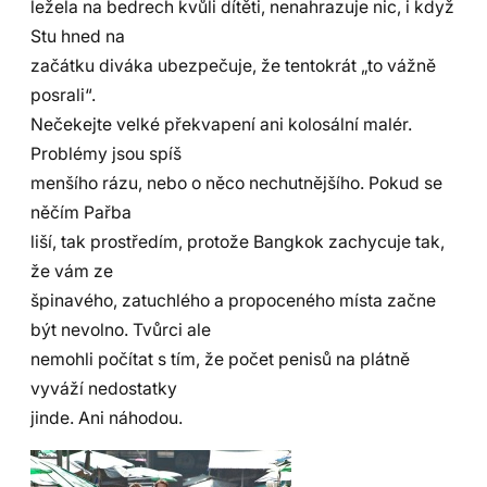
ležela na bedrech kvůli dítěti, nenahrazuje nic, i když
Stu hned na
začátku diváka ubezpečuje, že tentokrát „to vážně
posrali“.
Nečekejte velké překvapení ani kolosální malér.
Problémy jsou spíš
menšího rázu, nebo o něco nechutnějšího. Pokud se
něčím Pařba
liší, tak prostředím, protože Bangkok zachycuje tak,
že vám ze
špinavého, zatuchlého a propoceného místa začne
být nevolno. Tvůrci ale
nemohli počítat s tím, že počet penisů na plátně
vyváží nedostatky
jinde. Ani náhodou.