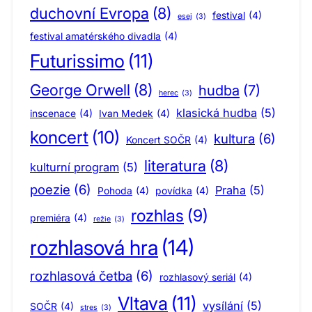
duchovní Evropa
(8)
festival
(4)
esej
(3)
festival amatérského divadla
(4)
Futurissimo
(11)
George Orwell
(8)
hudba
(7)
herec
(3)
klasická hudba
(5)
inscenace
(4)
Ivan Medek
(4)
koncert
(10)
kultura
(6)
Koncert SOČR
(4)
literatura
(8)
kulturní program
(5)
poezie
(6)
Praha
(5)
Pohoda
(4)
povídka
(4)
rozhlas
(9)
premiéra
(4)
režie
(3)
rozhlasová hra
(14)
rozhlasová četba
(6)
rozhlasový seriál
(4)
Vltava
(11)
vysílání
(5)
SOČR
(4)
stres
(3)