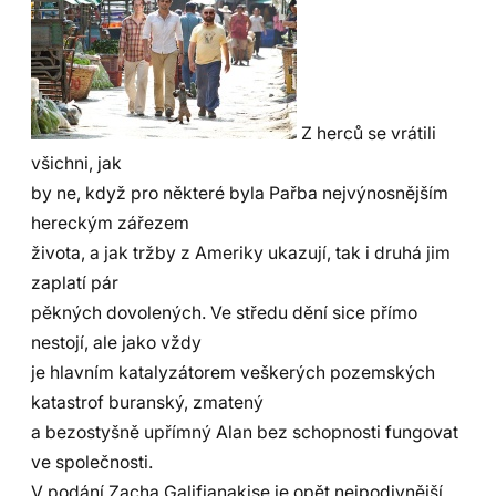
Z herců se vrátili
všichni, jak
by ne, když pro některé byla Pařba nejvýnosnějším
hereckým zářezem
života, a jak tržby z Ameriky ukazují, tak i druhá jim
zaplatí pár
pěkných dovolených. Ve středu dění sice přímo
nestojí, ale jako vždy
je hlavním katalyzátorem veškerých pozemských
katastrof buranský, zmatený
a bezostyšně upřímný Alan bez schopnosti fungovat
ve společnosti.
V podání Zacha Galifianakise je opět nejpodivnější