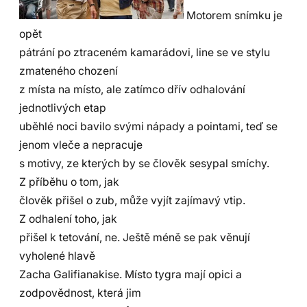
Motorem snímku je
opět
pátrání po ztraceném kamarádovi, line se ve stylu
zmateného chození
z místa na místo, ale zatímco dřív odhalování
jednotlivých etap
uběhlé noci bavilo svými nápady a pointami, teď se
jenom vleče a nepracuje
s motivy, ze kterých by se člověk sesypal smíchy.
Z příběhu o tom, jak
člověk přišel o zub, může vyjít zajímavý vtip.
Z odhalení toho, jak
přišel k tetování, ne. Ještě méně se pak věnují
vyholené hlavě
Zacha Galifianakise. Místo tygra mají opici a
zodpovědnost, která jim