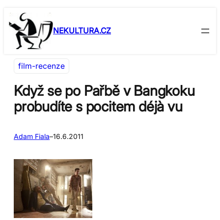
Přeskočit
Skip
na
to
NEKULTURA.CZ
obsah
content
film-recenze
Když se po Pařbě v Bangkoku
probudíte s pocitem déjà vu
Adam Fiala
–
16.6.2011