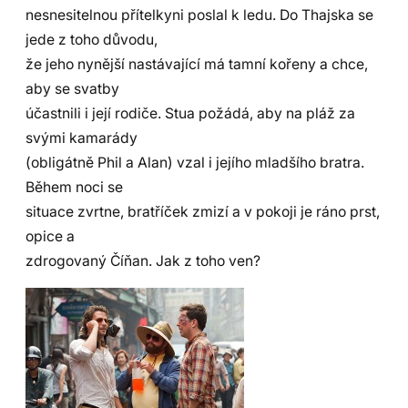
nesnesitelnou přítelkyni poslal k ledu. Do Thajska se
jede z toho důvodu,
že jeho nynější nastávající má tamní kořeny a chce,
aby se svatby
účastnili i její rodiče. Stua požádá, aby na pláž za
svými kamarády
(obligátně Phil a Alan) vzal i jejího mladšího bratra.
Během noci se
situace zvrtne, bratříček zmizí a v pokoji je ráno prst,
opice a
zdrogovaný Číňan. Jak z toho ven?