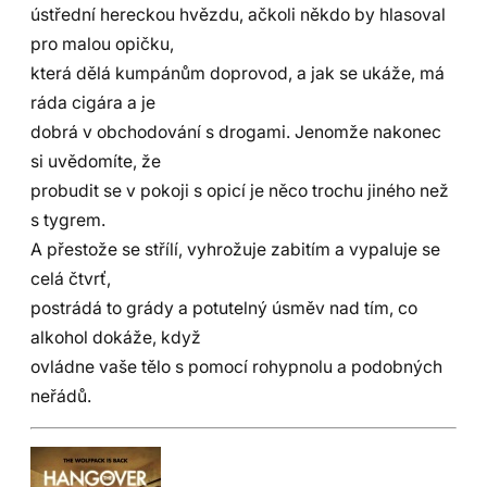
ústřední hereckou hvězdu, ačkoli někdo by hlasoval
pro malou opičku,
která dělá kumpánům doprovod, a jak se ukáže, má
ráda cigára a je
dobrá v obchodování s drogami. Jenomže nakonec
si uvědomíte, že
probudit se v pokoji s opicí je něco trochu jiného než
s tygrem.
A přestože se střílí, vyhrožuje zabitím a vypaluje se
celá čtvrť,
postrádá to grády a potutelný úsměv nad tím, co
alkohol dokáže, když
ovládne vaše tělo s pomocí rohypnolu a podobných
neřádů.