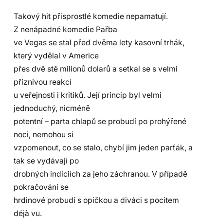
Takový hit přisprostlé komedie nepamatují.
Z nenápadné komedie Pařba
ve Vegas se stal před dvěma lety kasovní trhák,
který vydělal v Americe
přes dvě stě milionů dolarů a setkal se s velmi
příznivou reakcí
u veřejnosti i kritiků. Její princip byl velmi
jednoduchý, nicméně
potentní – parta chlapů se probudí po prohýřené
noci, nemohou si
vzpomenout, co se stalo, chybí jim jeden parťák, a
tak se vydávají po
drobných indiciích za jeho záchranou. V případě
pokračování se
hrdinové probudí s opičkou a diváci s pocitem
déjà vu.