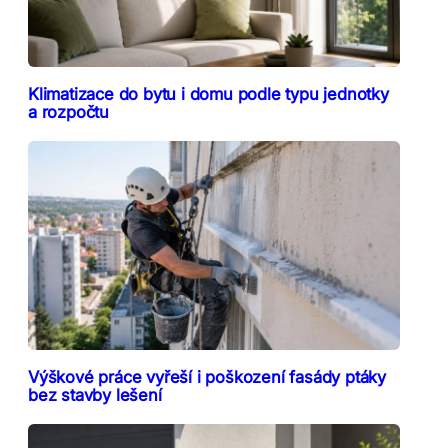
Klimatizace do bytu i domu podle typu jednotky
a rozpočtu
Výškové práce vyřeší i poškození fasády ptáky
bez stavby lešení