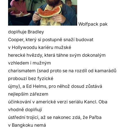
Wolfpack pak
doplňuje Bradley
Cooper, který si postupně snaží budovat
v Hollywoodu kariéru mužské
herecké hvězdy, která táhne svým dokonalým
vzhledem i mužným
charismatem (snad proto se na rozdíl od kamarádů
probouzí bez fyzické
újmy), a Ed Helms, pro něhož dosud zůstává
nejlepším zářezem
účinkování v americké verzi seriálu Kancl. Oba
vhodně doplňují
ústřední trojici, až se nakonec zdá, že Pařba
v Bangkoku nemá