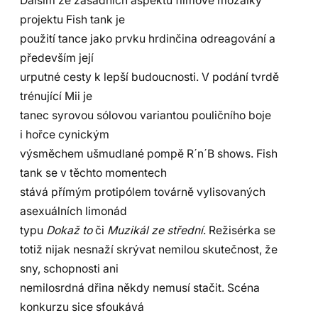
Dalším ze zásadních aspektů filmové mozaiky
projektu Fish tank je
použití tance jako prvku hrdinčina odreagování a
především její
urputné cesty k lepší budoucnosti. V podání tvrdě
trénující Mii je
tanec syrovou sólovou variantou pouličního boje
i hořce cynickým
výsměchem ušmudlané pompě R´n´B shows. Fish
tank se v těchto momentech
stává přímým protipólem továrně vylisovaných
asexuálních limonád
typu
Dokaž to
či
Muzikál ze střední
. Režisérka se
totiž nijak nesnaží skrývat nemilou skutečnost, že
sny, schopnosti ani
nemilosrdná dřina někdy nemusí stačit. Scéna
konkurzu sice sfoukává