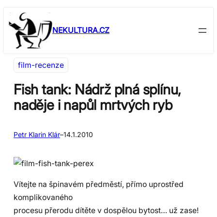
Přeskočit
Skip
na
to
NEKULTURA.CZ
obsah
content
film-recenze
Fish tank: Nádrž plná splínu,
naděje i napůl mrtvých ryb
Petr Klarin Klár
–
14.1.2010
Vítejte na špinavém předměstí, přímo uprostřed
komplikovaného
procesu přerodu dítěte v dospělou bytost… už zase!