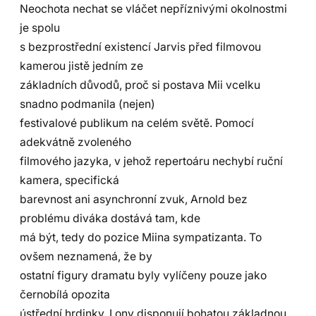
Neochota nechat se vláčet nepříznivými okolnostmi
je spolu
s bezprostřední existencí Jarvis před filmovou
kamerou jistě jedním ze
základních důvodů, proč si postava Mii vcelku
snadno podmanila (nejen)
festivalové publikum na celém světě. Pomocí
adekvátně zvoleného
filmového jazyka, v jehož repertoáru nechybí ruční
kamera, specifická
barevnost ani asynchronní zvuk, Arnold bez
problému diváka dostává tam, kde
má být, tedy do pozice Miina sympatizanta. To
ovšem neznamená, že by
ostatní figury dramatu byly vylíčeny pouze jako
černobílá opozita
ústřední hrdinky. I ony disponují bohatou základnou