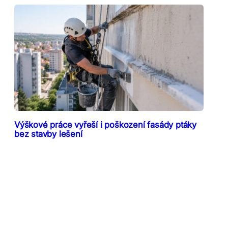
Výškové práce vyřeší i poškození fasády ptáky
bez stavby lešení