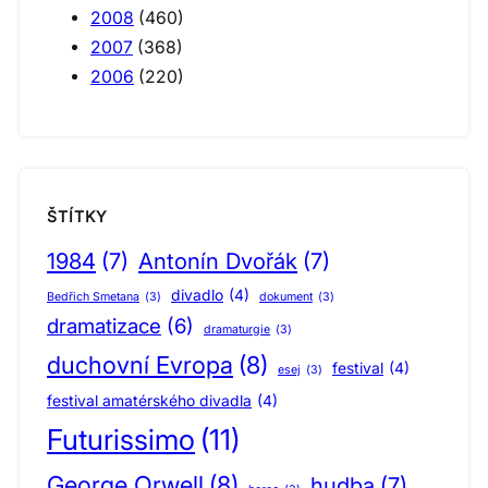
2008
(460)
2007
(368)
2006
(220)
ŠTÍTKY
1984
(7)
Antonín Dvořák
(7)
divadlo
(4)
Bedřich Smetana
(3)
dokument
(3)
dramatizace
(6)
dramaturgie
(3)
duchovní Evropa
(8)
festival
(4)
esej
(3)
festival amatérského divadla
(4)
Futurissimo
(11)
George Orwell
(8)
hudba
(7)