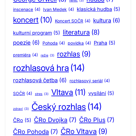
herec
(3)
klasická hudba
(5)
inscenace
(4)
Ivan Medek
(4)
koncert
(10)
kultura
(6)
Koncert SOČR
(4)
literatura
(8)
kulturní program
(5)
poezie
(6)
Praha
(5)
Pohoda
(4)
povídka
(4)
rozhlas
(9)
premiéra
(4)
režie
(3)
rozhlasová hra
(14)
rozhlasová četba
(6)
rozhlasový seriál
(4)
Vltava
(11)
vysílání
(5)
SOČR
(4)
stres
(3)
Český rozhlas
(14)
zdraví
(3)
ČRo Dvojka
(7)
ČRo Plus
(7)
ČRo
(5)
ČRo Vltava
(9)
ČRo Pohoda
(7)