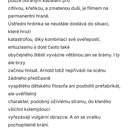
pouze odraným kabátem pro
citlivou, křehkou, a zmatenou duši, je filmem na
permanentní hraně.
Ústřední hrdinka se neustále dostává do situací,
které hrozí
katastrofou, díky kombinaci své sveřeposti,
entuziasmu a dost často také
obyčejného štěstí vyvázne většinou jen se šrámy. I ty
ale brzy
začnou hnisat. Arnold totiž nepřivádí na scénu
žádného předčasně
vyspělého dětského filosofa ani postlolití prefabrikát,
ale uvěřitelný
charakter, podobný oživlému stromu, do kterého
všichni kolemjdoucí
vyřezávají vulgární obrazce. A on se vcelku
pochopitelně brání.