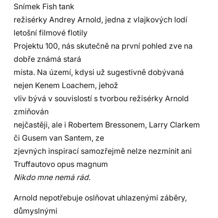
Snímek Fish tank
režisérky Andrey Arnold, jedna z vlajkových lodí
letošní filmové flotily
Projektu 100, nás skutečně na první pohled zve na
dobře známá stará
místa. Na území, kdysi už sugestivně dobývaná
nejen Kenem Loachem, jehož
vliv bývá v souvislostí s tvorbou režisérky Arnold
zmiňován
nejčastěji, ale i Robertem Bressonem, Larry Clarkem
či Gusem van Santem, ze
zjevných inspirací samozřejmě nelze nezmínit ani
Truffautovo opus magnum
Nikdo mne nemá rád
.
Arnold nepotřebuje oslňovat uhlazenými záběry,
důmyslnými