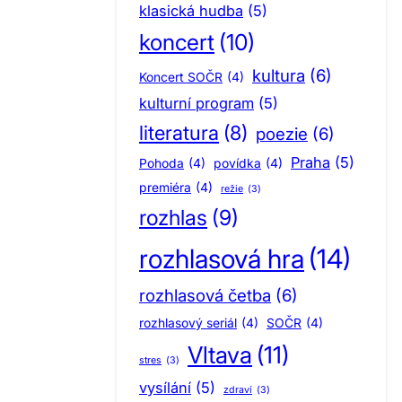
klasická hudba
(5)
koncert
(10)
kultura
(6)
Koncert SOČR
(4)
kulturní program
(5)
literatura
(8)
poezie
(6)
Praha
(5)
Pohoda
(4)
povídka
(4)
premiéra
(4)
režie
(3)
rozhlas
(9)
rozhlasová hra
(14)
rozhlasová četba
(6)
rozhlasový seriál
(4)
SOČR
(4)
Vltava
(11)
stres
(3)
vysílání
(5)
zdraví
(3)