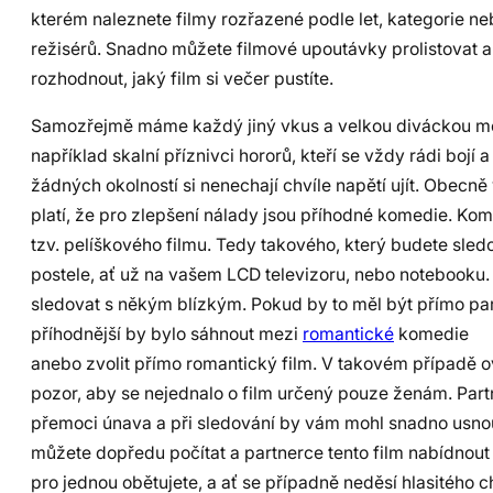
kterém naleznete filmy rozřazené podle let, kategorie ne
režisérů. Snadno můžete filmové upoutávky prolistovat a
rozhodnout, jaký film si večer pustíte.
Samozřejmě máme každý jiný vkus a velkou diváckou m
například skalní příznivci hororů, kteří se vždy rádi bojí a
žádných okolností si nenechají chvíle napětí ujít. Obecně
platí, že pro zlepšení nálady jsou příhodné komedie. Ko
tzv. pelíškového filmu. Tedy takového, který budete sled
postele, ať už na vašem LCD televizoru, nebo notebooku.
sledovat s někým blízkým. Pokud by to měl být přímo par
příhodnější by bylo sáhnout mezi
romantické
komedie
anebo zvolit přímo romantický film. V takovém případě 
pozor, aby se nejednalo o film určený pouze ženám. Par
přemoci únava a při sledování by vám mohl snadno usnou
můžete dopředu počítat a partnerce tento film nabídnout 
pro jednou obětujete, a ať se případně neděsí hlasitého c