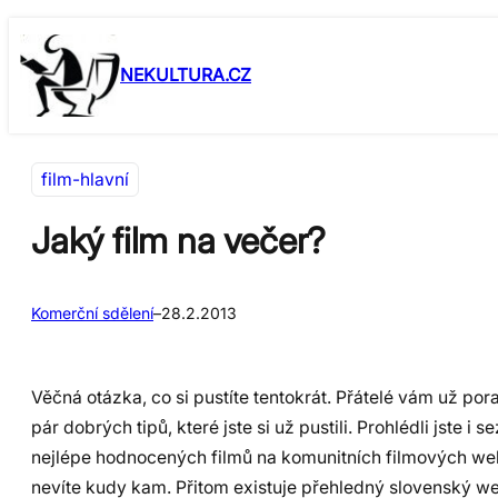
Přeskočit
Skip
na
to
NEKULTURA.CZ
obsah
content
film-hlavní
Jaký film na večer?
Komerční sdělení
–
28.2.2013
Věčná otázka, co si pustíte tentokrát. Přátelé vám už pora
pár dobrých tipů, které jste si už pustili. Prohlédli jste i 
nejlépe hodnocených filmů na komunitních filmových we
nevíte kudy kam. Přitom existuje přehledný slovenský we