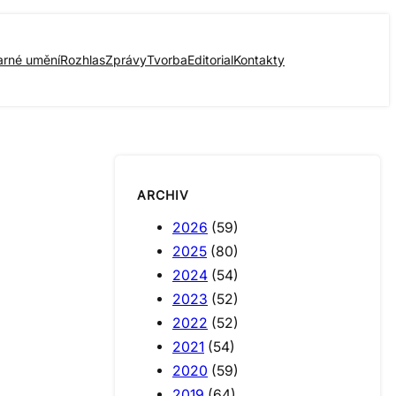
arné umění
Rozhlas
Zprávy
Tvorba
Editorial
Kontakty
ARCHIV
2026
(59)
2025
(80)
2024
(54)
2023
(52)
2022
(52)
2021
(54)
2020
(59)
2019
(64)