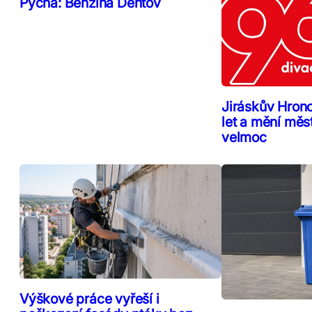
Pýcha: Benzína Dehtov
Jiráskův Hron
let a mění měs
velmoc
Výškové práce vyřeší i