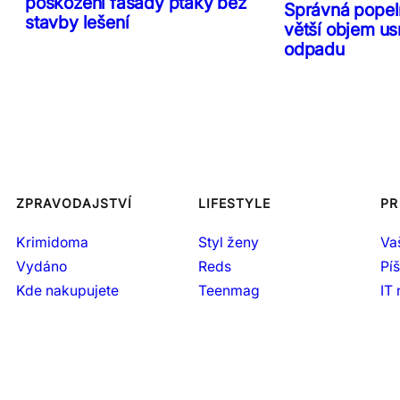
poškození fasády ptáky bez
Správná popeln
stavby lešení
větší objem us
odpadu
ZPRAVODAJSTVÍ
LIFESTYLE
PR
Krimidoma
Styl ženy
Va
Vydáno
Reds
Pí
Kde nakupujete
Teenmag
IT