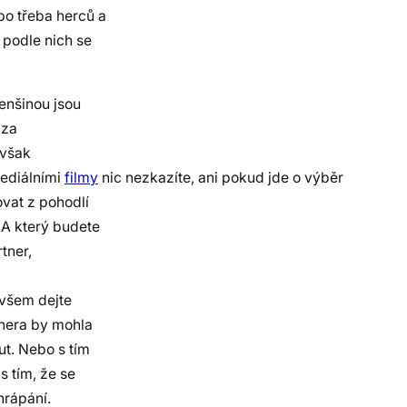
bo třeba herců a
 podle nich se
enšinou jsou
 za
 však
mediálními
filmy
nic nezkazíte, ani pokud jde o výběr
ovat z pohodlí
 A který budete
tner,
ovšem dejte
tnera by mohla
t. Nebo s tím
s tím, že se
hrápání.