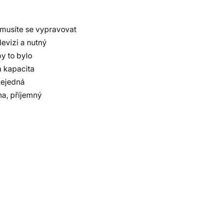
emusíte se vypravovat
evizi a nutný
by to bylo
a kapacita
 nejedná
na, příjemný