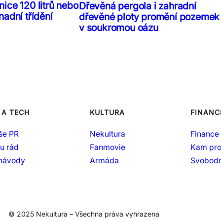
ice 120 litrů nebo
Dřevěná pergola i zahradní
nadní třídění
dřevěné ploty promění pozemek
v soukromou oázu
 A TECH
KULTURA
FINANC
še PR
Nekultura
Finance 
šu rád
Fanmovie
Kam pro
 návody
Armáda
Svobodn
© 2025 Nekultura – Všechna práva vyhrazena