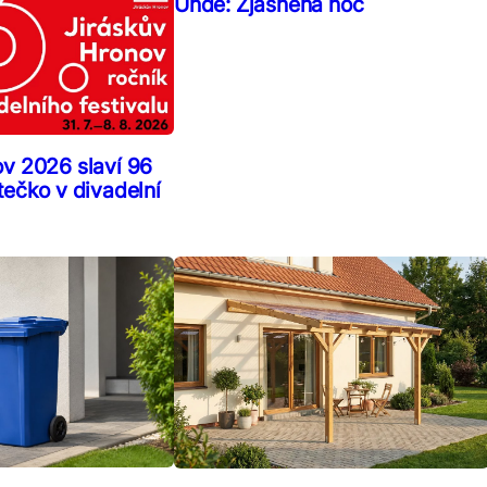
Uhde: Zjasněná noc
ov 2026 slaví 96
tečko v divadelní