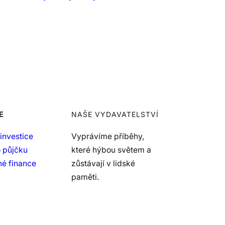
E
NAŠE VYDAVATELSTVÍ
investice
Vyprávíme příběhy,
 půjčku
které hýbou světem a
é finance
zůstávají v lidské
paměti.