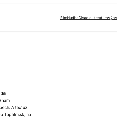
Film
Hudba
Divadlo
Literatura
Výtv
dili
seznam
bech. A teď už
b Topfilm.sk, na