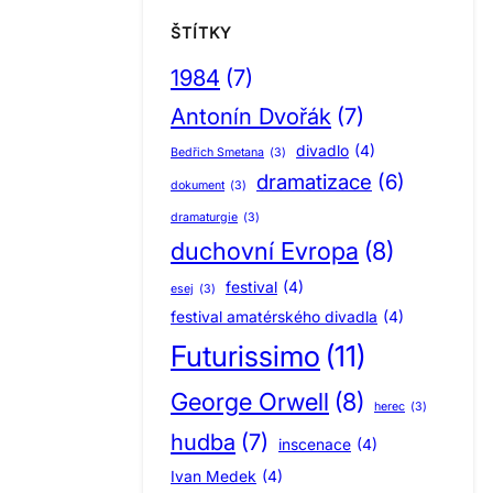
ŠTÍTKY
1984
(7)
Antonín Dvořák
(7)
divadlo
(4)
Bedřich Smetana
(3)
dramatizace
(6)
dokument
(3)
dramaturgie
(3)
duchovní Evropa
(8)
festival
(4)
esej
(3)
festival amatérského divadla
(4)
Futurissimo
(11)
George Orwell
(8)
herec
(3)
hudba
(7)
inscenace
(4)
Ivan Medek
(4)