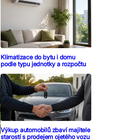
Klimatizace do bytu i domu
podle typu jednotky a rozpočtu
Výkup automobilů zbaví majitele
starostí s prodejem ojetého vozu