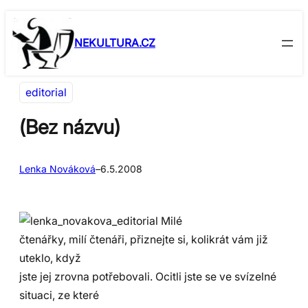
Přeskočit
Skip
na
to
NEKULTURA.CZ
obsah
content
editorial
(Bez názvu)
Lenka Nováková
–
6.5.2008
Milé
čtenářky, milí čtenáři, přiznejte si, kolikrát vám již
uteklo, když
jste jej zrovna potřebovali. Ocitli jste se ve svízelné
situaci, ze které