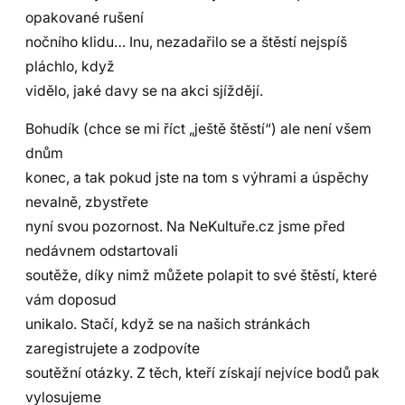
opakované rušení
nočního klidu… Inu, nezadařilo se a štěstí nejspíš
pláchlo, když
vidělo, jaké davy se na akci sjíždějí.
Bohudík (chce se mi říct „ještě štěstí“) ale není všem
dnům
konec, a tak pokud jste na tom s výhrami a úspěchy
nevalně, zbystřete
nyní svou pozornost. Na NeKultuře.cz jsme před
nedávnem odstartovali
soutěže, díky nimž můžete polapit to své štěstí, které
vám doposud
unikalo. Stačí, když se na našich stránkách
zaregistrujete a zodpovíte
soutěžní otázky. Z těch, kteří získají nejvíce bodů pak
vylosujeme