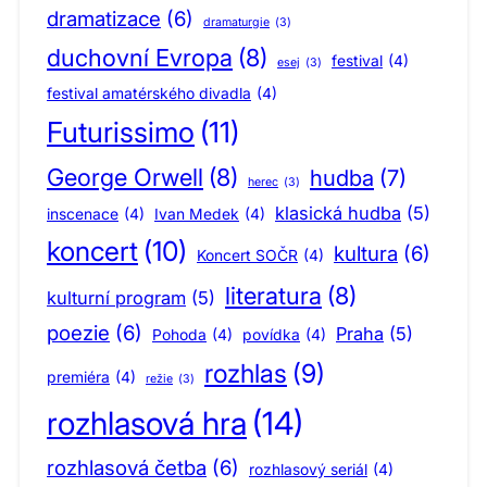
dramatizace
(6)
dramaturgie
(3)
duchovní Evropa
(8)
festival
(4)
esej
(3)
festival amatérského divadla
(4)
Futurissimo
(11)
George Orwell
(8)
hudba
(7)
herec
(3)
klasická hudba
(5)
inscenace
(4)
Ivan Medek
(4)
koncert
(10)
kultura
(6)
Koncert SOČR
(4)
literatura
(8)
kulturní program
(5)
poezie
(6)
Praha
(5)
Pohoda
(4)
povídka
(4)
rozhlas
(9)
premiéra
(4)
režie
(3)
rozhlasová hra
(14)
rozhlasová četba
(6)
rozhlasový seriál
(4)