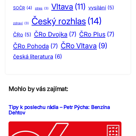
Vltava
(11)
vysílání
(5)
SOČR
(4)
stres
(3)
Český rozhlas
(14)
zdraví
(3)
ČRo Dvojka
(7)
ČRo Plus
(7)
ČRo
(5)
ČRo Vltava
(9)
ČRo Pohoda
(7)
česká literatura
(6)
Mohlo by vás zajímat:
Tipy k poslechu rádia – Petr Pýcha: Benzína
Dehtov