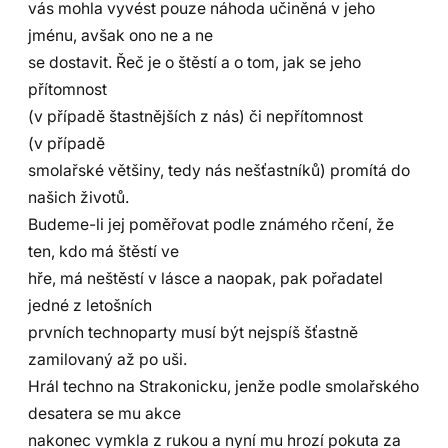
vás mohla vyvést pouze náhoda učiněná v jeho
jménu, avšak ono ne a ne
se dostavit. Řeč je o štěstí a o tom, jak se jeho
přítomnost
(v případě štastnějších z nás) či nepřítomnost
(v případě
smolařské většiny, tedy nás nešťastníků) promítá do
našich životů.
Budeme-li jej poměřovat podle známého rčení, že
ten, kdo má štěstí ve
hře, má neštěstí v lásce a naopak, pak pořadatel
jedné z letošních
prvních technoparty musí být nejspíš šťastně
zamilovaný až po uši.
Hrál techno na Strakonicku, jenže podle smolařského
desatera se mu akce
nakonec vymkla z rukou a nyní mu hrozí pokuta za