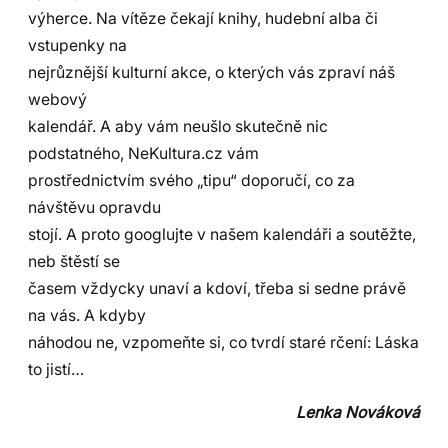
výherce. Na vítěze čekají knihy, hudební alba či
vstupenky na
nejrůznější kulturní akce, o kterých vás zpraví náš
webový
kalendář. A aby vám neušlo skutečně nic
podstatného, NeKultura.cz vám
prostřednictvím svého „tipu“ doporučí, co za
návštěvu opravdu
stojí. A proto googlujte v našem kalendáři a soutěžte,
neb štěstí se
časem vždycky unaví a kdoví, třeba si sedne právě
na vás. A kdyby
náhodou ne, vzpomeňte si, co tvrdí staré rčení: Láska
to jistí…
Lenka Nováková