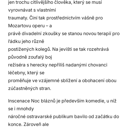
jen trochu citlivějšího člověka, který se musí
vyrovnávat s vlastními
traumaty. Činí tak prostřednictvím vášně pro
Mozartovu operu – a
právě divadelní zkoušky se stanou novou terapií pro
řádku jeho různě
postižených kolegů. Na jevišti se tak rozehrává
původně zoufalý boj
režiséra s herecky nepříliš nadanými chovanci
léčebny, který se
proměňuje ve vzájemné sblížení a obohacení obou
zúčastněných stran.
Inscenace Noc bláznů je především komedie, u níž
se i mnohdy
náročné ostravarské publikum bavilo od začátku do
konce. Zároveň ale