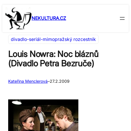
Přeskočit
Skip
na
to
NEKULTURA.CZ
obsah
content
divadlo-seriál-mimopražský rozcestník
Louis Nowra: Noc bláznů
(Divadlo Petra Bezruče)
Kateřina Menclerová
–
27.2.2009