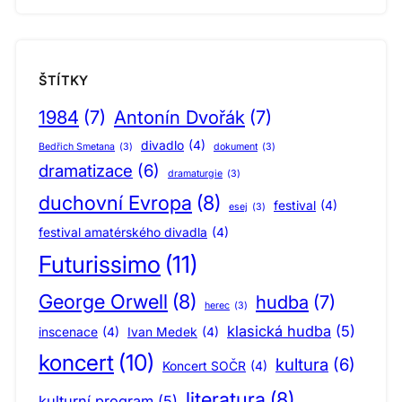
ŠTÍTKY
1984
(7)
Antonín Dvořák
(7)
divadlo
(4)
Bedřich Smetana
(3)
dokument
(3)
dramatizace
(6)
dramaturgie
(3)
duchovní Evropa
(8)
festival
(4)
esej
(3)
festival amatérského divadla
(4)
Futurissimo
(11)
George Orwell
(8)
hudba
(7)
herec
(3)
klasická hudba
(5)
inscenace
(4)
Ivan Medek
(4)
koncert
(10)
kultura
(6)
Koncert SOČR
(4)
literatura
(8)
kulturní program
(5)