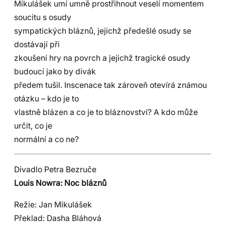
Mikulášek umí umně prostřihnout veselí momentem
soucitu s osudy
sympatických bláznů, jejichž předešlé osudy se
dostávají při
zkoušení hry na povrch a jejichž tragické osudy
budoucí jako by divák
předem tušil. Inscenace tak zároveň otevírá známou
otázku – kdo je to
vlastně blázen a co je to bláznovství? A kdo může
určit, co je
normální a co ne?
Divadlo Petra Bezruče
Louis Nowra: Noc bláznů
Režie: Jan Mikulášek
Překlad: Dasha Bláhová