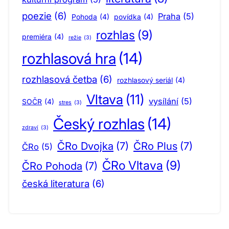
poezie
(6)
Praha
(5)
Pohoda
(4)
povídka
(4)
rozhlas
(9)
premiéra
(4)
režie
(3)
rozhlasová hra
(14)
rozhlasová četba
(6)
rozhlasový seriál
(4)
Vltava
(11)
vysílání
(5)
SOČR
(4)
stres
(3)
Český rozhlas
(14)
zdraví
(3)
ČRo Dvojka
(7)
ČRo Plus
(7)
ČRo
(5)
ČRo Vltava
(9)
ČRo Pohoda
(7)
česká literatura
(6)