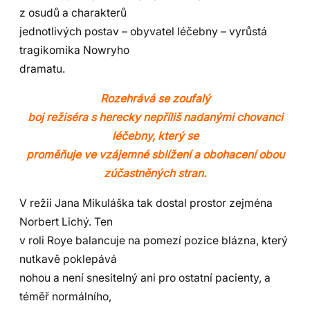
z osudů a charakterů
jednotlivých postav – obyvatel léčebny – vyrůstá
tragikomika Nowryho
dramatu.
Rozehrává se zoufalý
boj režiséra s herecky nepříliš nadanými chovanci
léčebny, který se
proměňuje ve vzájemné sblížení a obohacení obou
zúčastněných stran.
V režii Jana Mikuláška tak dostal prostor zejména
Norbert Lichý. Ten
v roli Roye balancuje na pomezí pozice blázna, který
nutkavě poklepává
nohou a není snesitelný ani pro ostatní pacienty, a
téměř normálního,