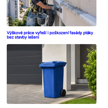
Výškové práce vyřeší i poškození fasády ptáky
bez stavby lešení