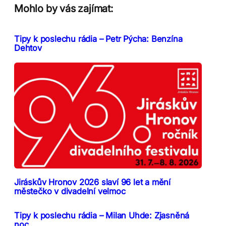
Mohlo by vás zajímat:
Tipy k poslechu rádia – Petr Pýcha: Benzína
Dehtov
Jiráskův Hronov 2026 slaví 96 let a mění
městečko v divadelní velmoc
Tipy k poslechu rádia – Milan Uhde: Zjasněná
noc