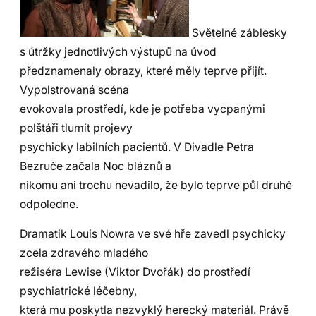
Světelné záblesky
s útržky jednotlivých výstupů na úvod
předznamenaly obrazy, které měly teprve přijít.
Vypolstrovaná scéna
evokovala prostředí, kde je potřeba vycpanými
polštáři tlumit projevy
psychicky labilních pacientů. V Divadle Petra
Bezruče začala Noc bláznů a
nikomu ani trochu nevadilo, že bylo teprve půl druhé
odpoledne.
Dramatik Louis Nowra ve své hře zavedl psychicky
zcela zdravého mladého
režiséra Lewise (Viktor Dvořák) do prostředí
psychiatrické léčebny,
která mu poskytla nezvyklý herecký materiál. Právě