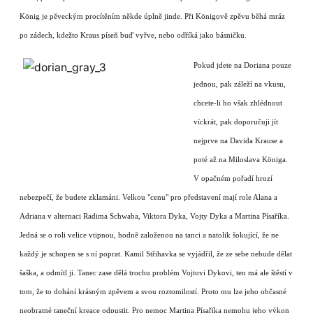
König je pěveckým procítěním někde úplně jinde. Při Königově zpěvu běhá mráz
po zádech, kdežto Kraus píseň buď vyřve, nebo odříká jako básničku.
Pokud jdete na Doriana pouze
jednou, pak záleží na vkusu,
chcete-li ho však zhlédnout
víckrát, pak doporučuji jít
nejprve na Davida Krause a
poté až na Miloslava Königa.
V opačném pořadí hrozí
nebezpečí, že budete zklamáni. Velkou "cenu" pro představení mají role Alana a
Adriana v alternaci Radima Schwaba, Viktora Dyka, Vojty Dyka a Martina Písaříka.
Jedná se o roli velice vtipnou, hodně založenou na tanci a natolik šokující, že ne
každý je schopen se s ní poprat. Kamil Střihavka se vyjádřil, že ze sebe nebude dělat
šaška, a odmítl ji. Tanec zase dělá trochu problém Vojtovi Dykovi, ten má ale štěstí v
tom, že to dohání krásným zpěvem a svou roztomilostí. Proto mu lze jeho občasné
neobratné taneční kreace odpustit. Pro nemoc Martina Písaříka nemohu jeho výkon