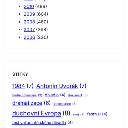
2010
(489)
2009
(604)
2008
(460)
2007
(368)
2006
(220)
ŠTÍTKY
1984
(7)
Antonín Dvořák
(7)
divadlo
(4)
Bedřich Smetana
(3)
dokument
(3)
dramatizace
(6)
dramaturgie
(3)
duchovní Evropa
(8)
festival
(4)
esej
(3)
festival amatérského divadla
(4)