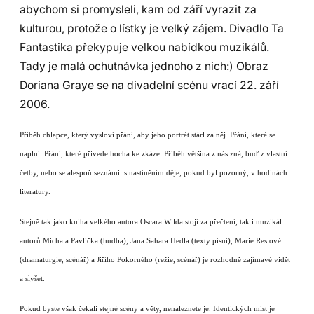
abychom si promysleli, kam od září vyrazit za
kulturou, protože o lístky je velký zájem. Divadlo Ta
Fantastika překypuje velkou nabídkou muzikálů.
Tady je malá ochutnávka jednoho z nich:) Obraz
Doriana Graye se na divadelní scénu vrací 22. září
2006.
Příběh chlapce, který vysloví přání, aby jeho portrét stárl za něj. Přání, které se
naplní. Přání, které přivede hocha ke zkáze. Příběh většina z nás zná, buď z vlastní
četby, nebo se alespoň seznámil s nastíněním děje, pokud byl pozorný, v hodinách
literatury.
Stejně tak jako kniha velkého autora Oscara Wilda stojí za přečtení, tak i muzikál
autorů Michala Pavlíčka (hudba), Jana Sahara Hedla (texty písní), Marie Reslové
(dramaturgie, scénář) a Jiřího Pokorného (režie, scénář) je rozhodně zajímavé vidět
a slyšet.
Pokud byste však čekali stejné scény a věty, nenaleznete je. Identických míst je