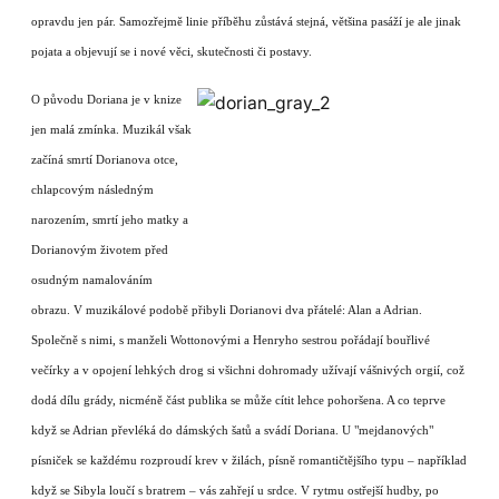
opravdu jen pár. Samozřejmě linie příběhu zůstává stejná, většina pasáží je ale jinak
pojata a objevují se i nové věci, skutečnosti či postavy.
O původu Doriana je v knize
jen malá zmínka. Muzikál však
začíná smrtí Dorianova otce,
chlapcovým následným
narozením, smrtí jeho matky a
Dorianovým životem před
osudným namalováním
obrazu. V muzikálové podobě přibyli Dorianovi dva přátelé: Alan a Adrian.
Společně s nimi, s manželi Wottonovými a Henryho sestrou pořádají bouřlivé
večírky a v opojení lehkých drog si všichni dohromady užívají vášnivých orgií, což
dodá dílu grády, nicméně část publika se může cítit lehce pohoršena. A co teprve
když se Adrian převléká do dámských šatů a svádí Doriana. U "mejdanových"
písniček se každému rozproudí krev v žilách, písně romantičtějšího typu – například
když se Sibyla loučí s bratrem – vás zahřejí u srdce. V rytmu ostřejší hudby, po