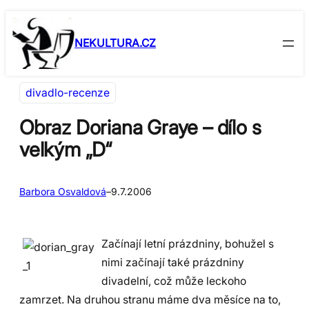
Přeskočit
Skip
na
to
NEKULTURA.CZ
obsah
content
divadlo-recenze
Obraz Doriana Graye – dílo s
velkým „D“
Barbora Osvaldová
–
9.7.2006
Začínají letní prázdniny, bohužel s
nimi začínají také prázdniny
divadelní, což může leckoho
zamrzet. Na druhou stranu máme dva měsíce na to,