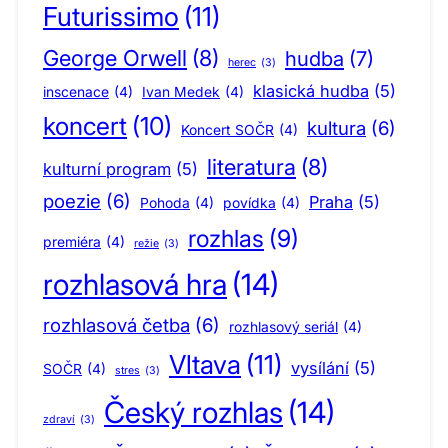
Futurissimo
(11)
George Orwell
(8)
hudba
(7)
herec
(3)
klasická hudba
(5)
inscenace
(4)
Ivan Medek
(4)
koncert
(10)
kultura
(6)
Koncert SOČR
(4)
literatura
(8)
kulturní program
(5)
poezie
(6)
Praha
(5)
Pohoda
(4)
povídka
(4)
rozhlas
(9)
premiéra
(4)
režie
(3)
rozhlasová hra
(14)
rozhlasová četba
(6)
rozhlasový seriál
(4)
Vltava
(11)
vysílání
(5)
SOČR
(4)
stres
(3)
Český rozhlas
(14)
zdraví
(3)