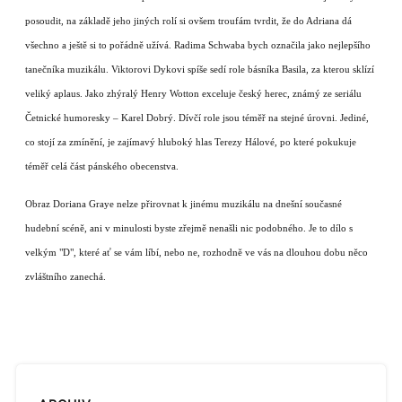
posoudit, na základě jeho jiných rolí si ovšem troufám tvrdit, že do Adriana dá
všechno a ještě si to pořádně užívá. Radima Schwaba bych označila jako nejlepšího
tanečníka muzikálu. Viktorovi Dykovi spíše sedí role básníka Basila, za kterou sklízí
veliký aplaus. Jako zhýralý Henry Wotton exceluje český herec, známý ze seriálu
Četnické humoresky – Karel Dobrý. Dívčí role jsou téměř na stejné úrovni. Jediné,
co stojí za zmínění, je zajímavý hluboký hlas Terezy Hálové, po které pokukuje
téměř celá část pánského obecenstva.
Obraz Doriana Graye nelze přirovnat k jinému muzikálu na dnešní současné
hudební scéně, ani v minulosti byste zřejmě nenašli nic podobného. Je to dílo s
velkým "D", které ať se vám líbí, nebo ne, rozhodně ve vás na dlouhou dobu něco
zvláštního zanechá.