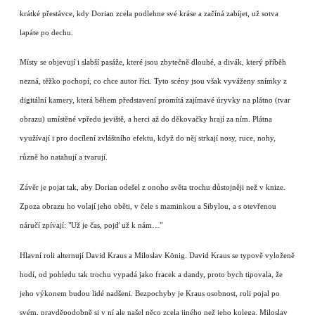
krátké přestávce, kdy Dorian zcela podlehne své kráse a začíná zabíjet, už sotva
lapáte po dechu.
Místy se objevují i slabší pasáže, které jsou zbytečně dlouhé, a divák, který příběh
nezná, těžko pochopí, co chce autor říci. Tyto scény jsou však vyváženy snímky z
digitální kamery, která během představení promítá zajímavé úryvky na plátno (tvar
obrazu) umístěné vpředu jeviště, a herci až do děkovačky hrají za ním. Plátna
využívají i pro docílení zvláštního efektu, když do něj strkají nosy, ruce, nohy,
různě ho natahují a tvarují.
Závěr je pojat tak, aby Dorian odešel z onoho světa trochu důstojněji než v knize.
Zpoza obrazu ho volají jeho oběti, v čele s maminkou a Sibylou, a s otevřenou
náručí zpívají: "Už je čas, pojď už k nám…"
Hlavní roli alternují David Kraus a Miloslav König. David Kraus se typově vyloženě
hodí, od pohledu tak trochu vypadá jako fracek a dandy, proto bych tipovala, že
jeho výkonem budou lidé nadšeni. Bezpochyby je Kraus osobnost, roli pojal po
svém, pravděpodobně si v ní ale našel něco zcela jiného než jeho kolega. Miloslav