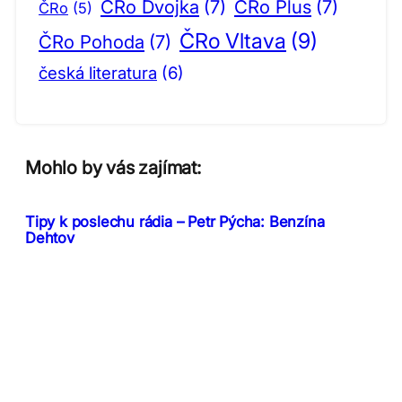
ČRo Dvojka
(7)
ČRo Plus
(7)
ČRo
(5)
ČRo Vltava
(9)
ČRo Pohoda
(7)
česká literatura
(6)
Mohlo by vás zajímat:
Tipy k poslechu rádia – Petr Pýcha: Benzína
Dehtov