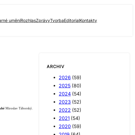
arné umění
Rozhlas
Zprávy
Tvorba
Editorial
Kontakty
ARCHIV
2026
(59)
2025
(80)
2024
(54)
2023
(52)
uhé
Miroslav Táborský.
2022
(52)
2021
(54)
2020
(59)
2019
(64)