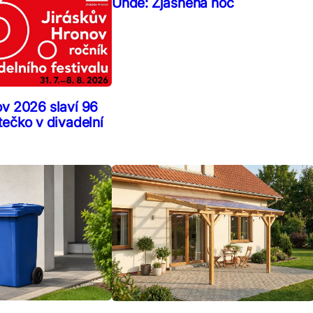
Uhde: Zjasněná noc
ov 2026 slaví 96
tečko v divadelní