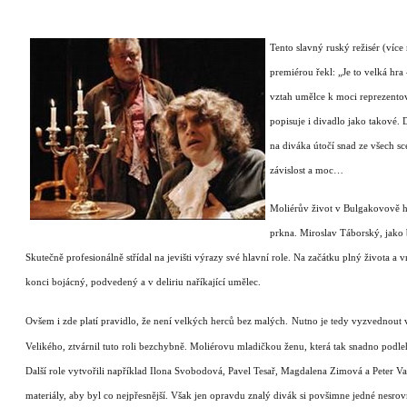
Tento slavný ruský režisér (více 
premiérou řekl: „Je to velká hra
vztah umělce k moci reprezento
popisuje i divadlo jako takové.
na diváka útočí snad ze všech s
závislost a moc…
Moliérův život v Bulgakovově hře
prkna.
Miroslav Táborský, jako b
Skutečně profesionálně střídal na jevišti výrazy své hlavní role. Na začátku plný života 
konci bojácný, podvedený a v deliriu naříkající umělec.
Ovšem i zde platí pravidlo, že není velkých herců bez malých.
Nutno je tedy vyzvednout 
Velikého, ztvárnil tuto roli bezchybně. Moliérovu mladičkou ženu, která tak snadno podl
Další role vytvořili například Ilona Svobodová, Pavel Tesař, Magdalena Zimová a Peter V
materiály, aby byl co nejpřesnější. Však jen opravdu znalý divák si povšimne jedné nesrov