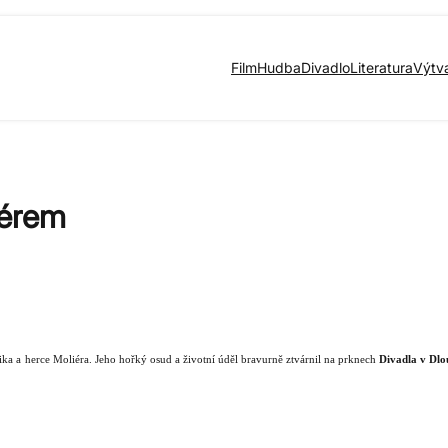
Film
Hudba
Divadlo
Literatura
Výtv
iérem
ika a
herce Moliéra. Jeho hořký osud a životní úděl bravurně ztvárnil na prknech
Divadla v Dlo