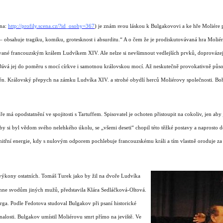
na:
http://profily.scena.cz/?id_osoby=367
)
je znám svou láskou k Bulgakovovi a ke hře Moliére
 – obsahuje tragiku, komiku, grotesknost i absurditu.“
A o čem že je prodiskutovávaná hra Molié
vané francouzským králem Ludvíkem XIV. Ale nelze si nevšimnout vedlejších prvků, doprovázejí
 Dává jej do poměru s mocí církve i samotnou královskou mocí. Až neskutečně provokativně půso
cén. Královský přepych na zámku Ludvíka XIV. a strohé obydlí herců Moliérovy společnosti. Boh
 má opodstatnění ve spojitosti s Tartuffem. Spisovatel je ochoten přistoupit na cokoliv, jen aby 
y si byl vědom svého nelehkého úkolu, se „všemi deseti“ chopil této těžké postavy a naprosto dok
a vnitřní energie, kdy s nulovým odporem pochlebuje francouzskému králi a tím vlastně oroduje za
výkony ostatních. Tomáš Turek jako by žil na dvoře Ludvíka
ehne svodům jiných mužů, představila Klára Sedláčková-Oltová.
arga.
Podle Fedotova studoval Bulgakov při psaní historické
nalosti. Bulgakov umístil Moliérovu smrt přímo na jeviště. Ve