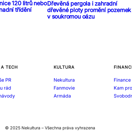
ice 120 litrů nebo
Dřevěná pergola i zahradní
nadní třídění
dřevěné ploty promění pozemek
v soukromou oázu
 A TECH
KULTURA
FINANC
še PR
Nekultura
Finance 
šu rád
Fanmovie
Kam pro
 návody
Armáda
Svobodn
© 2025 Nekultura – Všechna práva vyhrazena