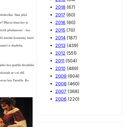
2018
(67)
2017
(60)
 především. Sám před
2016
(60)
re?
Hlavní téma hry je
2015
(70)
cích představení – hra
2014
(187)
bí mnohé kontrasty, které
2013
(439)
atství a chudoba,
2012
(551)
2011
(504)
jeho hra spatřila divadelní
2010
(489)
onale se s ní sžil.
2009
(604)
 svou hru Tartuffe. Ke
2008
(460)
2007
(368)
2006
(220)