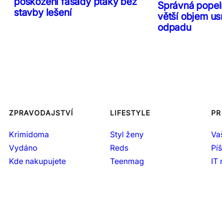
poškození fasády ptáky bez
Správná popeln
stavby lešení
větší objem us
odpadu
ZPRAVODAJSTVÍ
LIFESTYLE
PR
Krimidoma
Styl ženy
Va
Vydáno
Reds
Pí
Kde nakupujete
Teenmag
IT