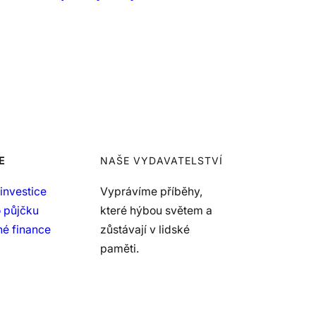
E
NAŠE VYDAVATELSTVÍ
investice
Vyprávíme příběhy,
 půjčku
které hýbou světem a
é finance
zůstávají v lidské
paměti.