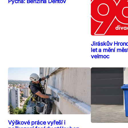
Pýcha: Benzína Dehtov
Jiráskův Hron
let a mění měs
velmoc
Výškové práce vyřeší i