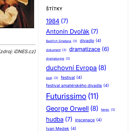
ŠTÍTKY
1984
(7)
Antonín Dvořák
(7)
divadlo
(4)
Bedřich Smetana
(3)
dramatizace
(6)
dokument
(3)
zdroj: iDNES.cz)
dramaturgie
(3)
duchovní Evropa
(8)
festival
(4)
esej
(3)
festival amatérského divadla
(4)
Futurissimo
(11)
George Orwell
(8)
herec
(3)
hudba
(7)
inscenace
(4)
Ivan Medek
(4)