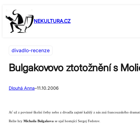
Přeskočit
Skip
na
to
NEKULTURA.CZ
obsah
content
divadlo-recenze
Bulgakovovo ztotožnění s Mol
Dlouhá Anna
–
11.10.2006
Ať už z povinné školní četby nebo z divadla zajisté každý z nás zná francouzského dramat
Režie hry
Michaila Bulgakova
se ujal hostující Sergej Fedotov.