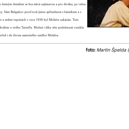
to letmým detailem se hra stává zajímavou a pro diváka, po celou
vky. Sám Bulgakov pociťoval jistou spřízněnost s básníkem a s
ře a sedmi reprízách v roce 1936 byl Moliére zakázán. Toto
králem o svého Tartuffa.
Možná i díky této podobnosti vznikla
nečně i do života samotného umělce Moliéra.
foto:
Martin Špelda (