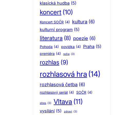
klasická hudba
(5)
koncert
(10)
kultura
(6)
Koncert SOČR
(4)
kulturní program
(5)
literatura
(8)
poezie
(6)
Praha
(5)
Pohoda
(4)
povídka
(4)
premiéra
(4)
režie
(3)
rozhlas
(9)
rozhlasová hra
(14)
rozhlasová četba
(6)
rozhlasový seriál
(4)
SOČR
(4)
Vltava
(11)
stres
(3)
vysílání
(5)
zdraví
(3)