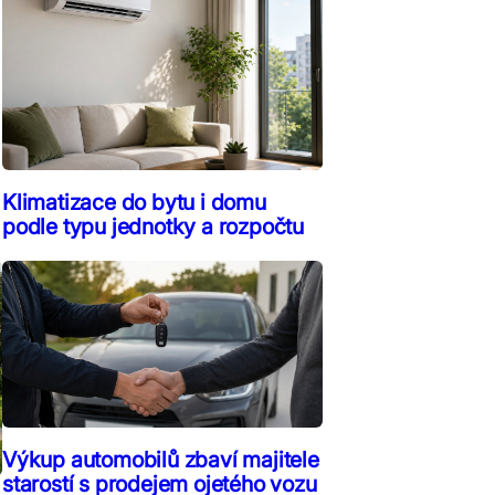
Klimatizace do bytu i domu
podle typu jednotky a rozpočtu
Výkup automobilů zbaví majitele
starostí s prodejem ojetého vozu