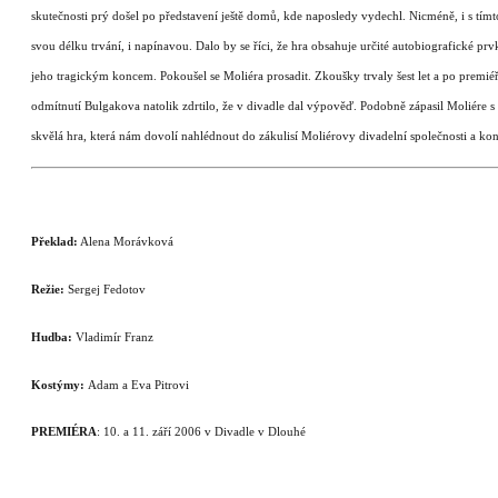
skutečnosti prý došel po představení ještě domů, kde naposledy vydechl.
Nicméně, i s tím
svou délku trvání, i napínavou.
Dalo by se říci, že hra obsahuje určité autobiografické pr
jeho tragickým koncem. Pokoušel se Moliéra prosadit. Zkoušky trvaly šest let a po premié
odmítnutí Bulgakova natolik zdrtilo, že v divadle dal výpověď.
Podobně zápasil Moliére s 
skvělá hra, která nám dovolí nahlédnout do zákulisí Moliérovy divadelní společnosti a ko
Překlad:
Alena Morávková
Režie:
Sergej Fedotov
Hudba:
Vladimír Franz
Kostýmy:
Adam a Eva Pitrovi
PREMIÉRA
: 10. a 11. září 2006 v Divadle v Dlouhé