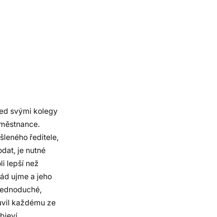
řed svými kolegy
aměstnance.
leného ředitele,
dat, je nutné
li lepší než
rád ujme a jeho
 jednoduché,
uvil každému ze
bjeví