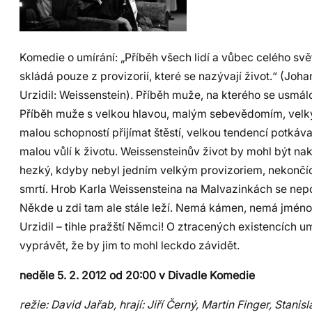
Komedie o umírání: „Příběh všech lidí a vůbec celého svě
skládá pouze z provizorií, které se nazývají život.“ (Joh
Urzidil: Weissenstein). Příběh muže, na kterého se usmálo
Příběh muže s velkou hlavou, malým sebevědomím, velk
malou schopností přijímat štěstí, velkou tendencí potkáv
malou vůlí k životu. Weissensteinův život by mohl být n
hezký, kdyby nebyl jedním velkým provizoriem, nekončí
smrtí. Hrob Karla Weissensteina na Malvazinkách se nepo
Někde u zdi tam ale stále leží. Nemá kámen, nemá jméno.
Urzidil – tihle pražští Němci! O ztracených existencích u
vyprávět, že by jim to mohl leckdo závidět.
neděle 5. 2. 2012 od 20:00 v Divadle Komedie
režie: David Jařab, hrají: Jiří Černý, Martin Finger, Stanisl