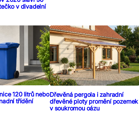
tečko v divadelní
ice 120 litrů nebo
Dřevěná pergola i zahradní
nadní třídění
dřevěné ploty promění pozemek
v soukromou oázu