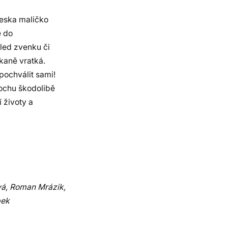
teska maličko
é do
hled zvenku či
kaně vratká.
pochválit sami!
rochu škodolibě
 životy a
vá, Roman Mrázik,
pek