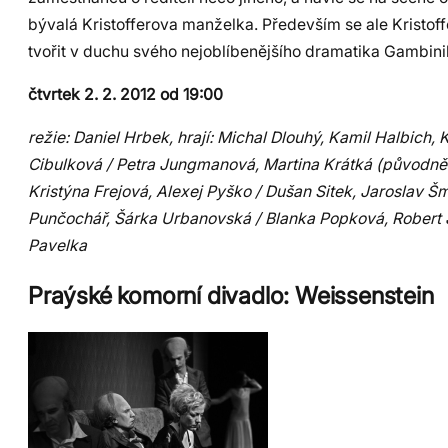
bývalá Kristofferova manželka. Především se ale Kristof
tvořit v duchu svého nejoblíbenějšího dramatika Gambini
čtvrtek 2. 2. 2012 od 19:00
režie: Daniel Hrbek, hrají: Michal Dlouhý, Kamil Halbich, 
Cibulková / Petra Jungmanová, Martina Krátká (původně
Kristýna Frejová, Alexej Pyško / Dušan Sitek, Jaroslav Š
Punčochář, Šárka Urbanovská / Blanka Popková, Robert
Pavelka
Praýské komorní divadlo: Weissenstein