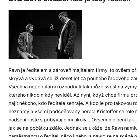
Ravn je ředitelem a zároveň majitelem firmy, to ovšem p
skrývá a vydává se již deset let za pouhého řadového z
Všechna nepopulární rozhodnutí tak může svést na vymyš
kterého nikdo nikdy neviděl. Až nyní, když chce firmu pro
najít někoho, kdo ředitele sehraje. A kdo je pro takovou ro
neznámý a všemi podceňovaný herec! Kristoffer se role 
nadšení roste s přibývajícími úkoly… Ovšem nic není tak
jak se na počátku zdálo. Jednak se ukáže, že Ravn naml
zaměstnanců o řediteli něco jiného, a navíc se na scéně o