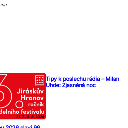
Jana
Tipy k poslechu rádia – Milan
Uhde: Zjasněná noc
ov 2026 slaví 96