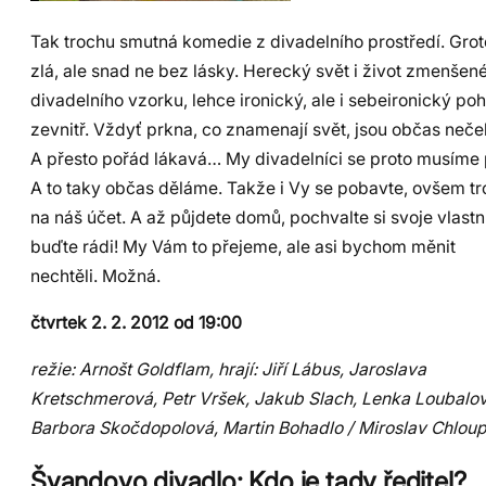
Tak trochu smutná komedie z divadelního prostředí. Gro
zlá, ale snad ne bez lásky. Herecký svět i život zmenšen
divadelního vzorku, lehce ironický, ale i sebeironický po
zevnitř. Vždyť prkna, co znamenají svět, jsou občas neče
A přesto pořád lákavá… My divadelníci se proto musíme 
A to taky občas děláme. Takže i Vy se pobavte, ovšem t
na náš účet. A až půjdete domů, pochvalte si svoje vlastní
buďte rádi! My Vám to přejeme, ale asi bychom měnit
nechtěli. Možná.
čtvrtek 2. 2. 2012 od 19:00
režie: Arnošt Goldflam, hrají: Jiří Lábus, Jaroslava
Kretschmerová, Petr Vršek, Jakub Slach, Lenka Loubalo
Barbora Skočdopolová, Martin Bohadlo / Miroslav Chlou
Švandovo divadlo: Kdo je tady ředitel?