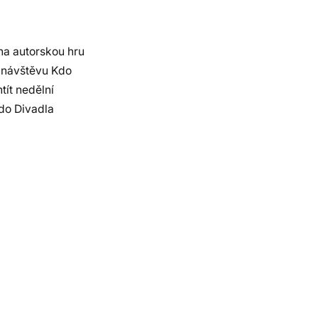
na autorskou hru
a návštěvu Kdo
tít nedělní
 do Divadla