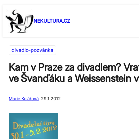
Přeskočit
Skip
na
to
NEKULTURA.CZ
obsah
content
divadlo-pozvánka
Kam v Praze za divadlem? Vratk
ve Švanďáku a Weissenstein v
Marie Kolářová
–
29.1.2012