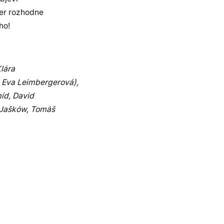
fer rozhodne
ho!
Klára
 Eva Leimbergerová),
míd, David
 Jašków, Tomáš