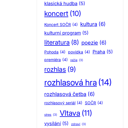
klasická hudba
(5)
koncert
(10)
kultura
(6)
Koncert SOČR
(4)
kulturní program
(5)
literatura
(8)
poezie
(6)
Praha
(5)
Pohoda
(4)
povídka
(4)
premiéra
(4)
režie
(3)
rozhlas
(9)
rozhlasová hra
(14)
rozhlasová četba
(6)
rozhlasový seriál
(4)
SOČR
(4)
Vltava
(11)
stres
(3)
vysílání
(5)
zdraví
(3)