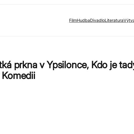
Film
Hudba
Divadlo
Literatura
Výtv
á prkna v Ypsilonce, Kdo je tady
 Komedii