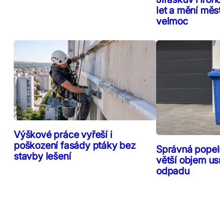
let a mění měs
velmoc
Výškové práce vyřeší i
poškození fasády ptáky bez
Správná popeln
stavby lešení
větší objem us
odpadu