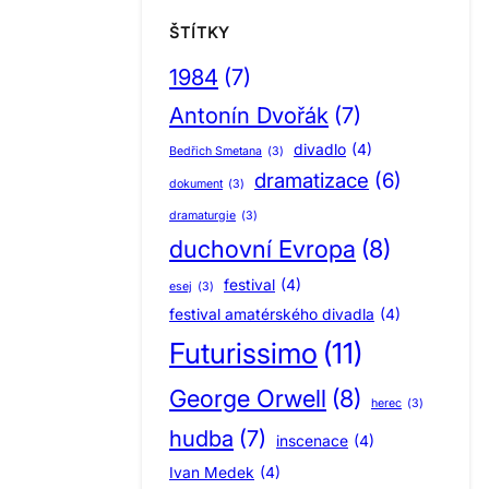
ŠTÍTKY
1984
(7)
Antonín Dvořák
(7)
divadlo
(4)
Bedřich Smetana
(3)
dramatizace
(6)
dokument
(3)
dramaturgie
(3)
duchovní Evropa
(8)
festival
(4)
esej
(3)
festival amatérského divadla
(4)
Futurissimo
(11)
George Orwell
(8)
herec
(3)
hudba
(7)
inscenace
(4)
Ivan Medek
(4)