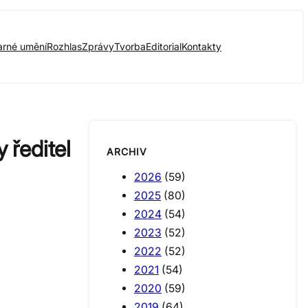
arné umění
Rozhlas
Zprávy
Tvorba
Editorial
Kontakty
 ředitel
ARCHIV
2026
(59)
2025
(80)
2024
(54)
2023
(52)
2022
(52)
2021
(54)
2020
(59)
2019
(64)