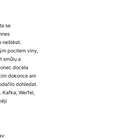
ta se
annes
 neštěstí.
ým pocitem viny,
at smůlu a
akonec docela
cím dokonce ani
dařilo dohledat.
 Kafka, Werfel,
mějí
av