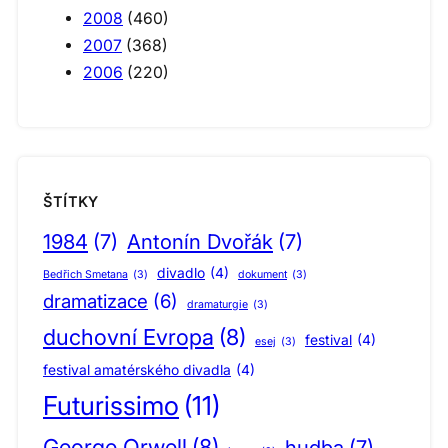
2008
(460)
2007
(368)
2006
(220)
ŠTÍTKY
1984
(7)
Antonín Dvořák
(7)
divadlo
(4)
Bedřich Smetana
(3)
dokument
(3)
dramatizace
(6)
dramaturgie
(3)
duchovní Evropa
(8)
festival
(4)
esej
(3)
festival amatérského divadla
(4)
Futurissimo
(11)
George Orwell
(8)
hudba
(7)