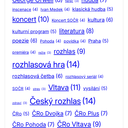
herec
(3)
klasická hudba
(5)
inscenace
(4)
Ivan Medek
(4)
koncert
(10)
kultura
(6)
Koncert SOČR
(4)
literatura
(8)
kulturní program
(5)
poezie
(6)
Praha
(5)
Pohoda
(4)
povídka
(4)
rozhlas
(9)
premiéra
(4)
režie
(3)
rozhlasová hra
(14)
rozhlasová četba
(6)
rozhlasový seriál
(4)
Vltava
(11)
vysílání
(5)
SOČR
(4)
stres
(3)
Český rozhlas
(14)
zdraví
(3)
ČRo Dvojka
(7)
ČRo Plus
(7)
ČRo
(5)
ČRo Vltava
(9)
ČRo Pohoda
(7)