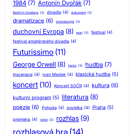
1984
(7)
Antonín Dvořák
(7)
divadlo
(4)
Bedřich Smetana
(3)
dokument
(3)
dramatizace
(6)
dramaturgie
(3)
duchovní Evropa
(8)
festival
(4)
esej
(3)
festival amatérského divadla
(4)
Futurissimo
(11)
George Orwell
(8)
hudba
(7)
herec
(3)
klasická hudba
(5)
inscenace
(4)
Ivan Medek
(4)
koncert
(10)
kultura
(6)
Koncert SOČR
(4)
literatura
(8)
kulturní program
(5)
poezie
(6)
Praha
(5)
Pohoda
(4)
povídka
(4)
rozhlas
(9)
premiéra
(4)
režie
(3)
rozhlasová hra
(14)