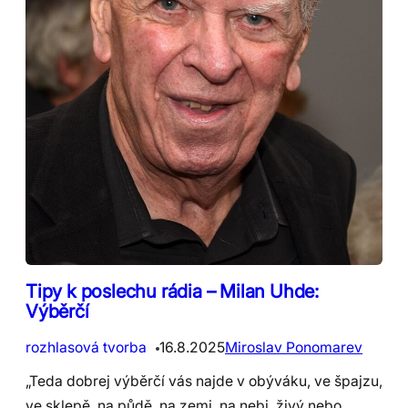
Tipy k poslechu rádia – Milan Uhde:
Výběrčí
rozhlasová tvorba
16.8.2025
Miroslav Ponomarev
„Teda dobrej výběrčí vás najde v obýváku, ve špajzu,
ve sklepě, na půdě, na zemi, na nebi, živý nebo