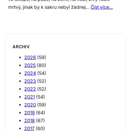
mrtvý, jinak by k sakru nebyl žádnej…
Číst více…
ARCHIV
2026
(59)
2025
(80)
2024
(54)
2023
(52)
2022
(52)
2021
(54)
2020
(59)
2019
(64)
2018
(67)
2017
(60)