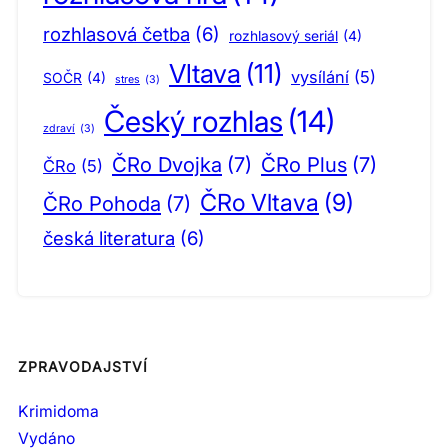
rozhlasová četba
(6)
rozhlasový seriál
(4)
Vltava
(11)
vysílání
(5)
SOČR
(4)
stres
(3)
Český rozhlas
(14)
zdraví
(3)
ČRo Dvojka
(7)
ČRo Plus
(7)
ČRo
(5)
ČRo Vltava
(9)
ČRo Pohoda
(7)
česká literatura
(6)
ZPRAVODAJSTVÍ
Krimidoma
Vydáno