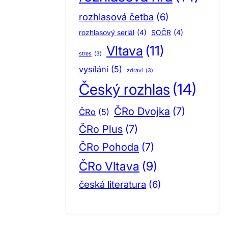
rozhlasová četba
(6)
rozhlasový seriál
(4)
SOČR
(4)
Vltava
(11)
stres
(3)
vysílání
(5)
zdraví
(3)
Český rozhlas
(14)
ČRo Dvojka
(7)
ČRo
(5)
ČRo Plus
(7)
ČRo Pohoda
(7)
ČRo Vltava
(9)
česká literatura
(6)