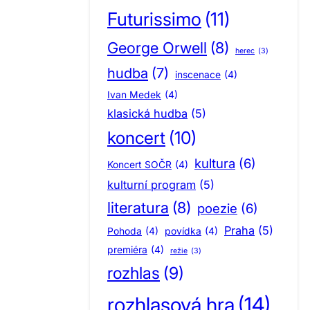
Futurissimo
(11)
George Orwell
(8)
herec
(3)
hudba
(7)
inscenace
(4)
Ivan Medek
(4)
klasická hudba
(5)
koncert
(10)
kultura
(6)
Koncert SOČR
(4)
kulturní program
(5)
literatura
(8)
poezie
(6)
Praha
(5)
Pohoda
(4)
povídka
(4)
premiéra
(4)
režie
(3)
rozhlas
(9)
rozhlasová hra
(14)