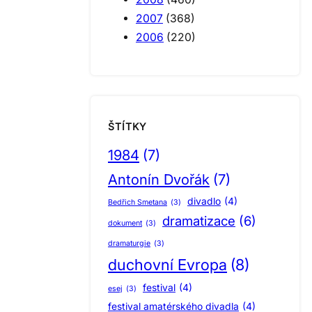
2007
(368)
2006
(220)
ŠTÍTKY
1984
(7)
Antonín Dvořák
(7)
divadlo
(4)
Bedřich Smetana
(3)
dramatizace
(6)
dokument
(3)
dramaturgie
(3)
duchovní Evropa
(8)
festival
(4)
esej
(3)
festival amatérského divadla
(4)