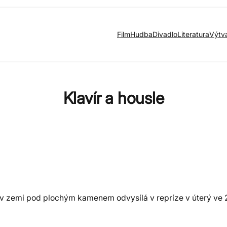
Film
Hudba
Divadlo
Literatura
Výtv
Klavír a housle
 v zemi pod plochým kamenem odvysílá v repríze v úterý ve