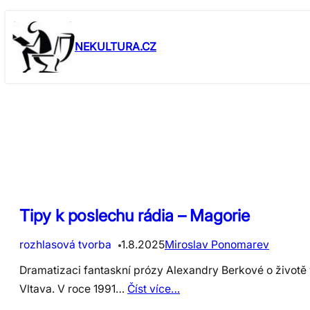
Skip
to
NEKULTURA.CZ
content
Tipy k poslechu rádia – Magorie
rozhlasová tvorba
1.8.2025
Miroslav Ponomarev
Dramatizaci fantaskní prózy Alexandry Berkové o životě
Vltava. V roce 1991…
Číst více…