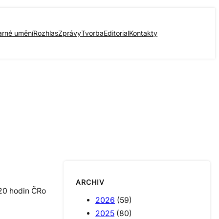
arné umění
Rozhlas
Zprávy
Tvorba
Editorial
Kontakty
ARCHIV
 20 hodin ČRo
2026
(59)
2025
(80)