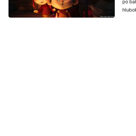
po ba
hlubo