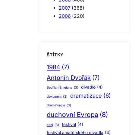
2007
(368)
2006
(220)
ŠTÍTKY
1984
(7)
Antonín Dvořák
(7)
divadlo
(4)
Bedřich Smetana
(3)
dramatizace
(6)
dokument
(3)
dramaturgie
(3)
duchovní Evropa
(8)
festival
(4)
esej
(3)
festival amatérského divadla
(4)