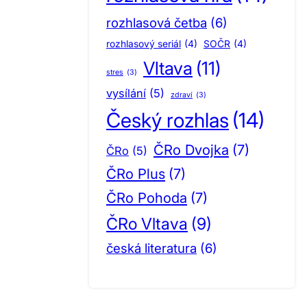
rozhlasová četba
(6)
rozhlasový seriál
(4)
SOČR
(4)
Vltava
(11)
stres
(3)
vysílání
(5)
zdraví
(3)
Český rozhlas
(14)
ČRo Dvojka
(7)
ČRo
(5)
ČRo Plus
(7)
ČRo Pohoda
(7)
ČRo Vltava
(9)
česká literatura
(6)