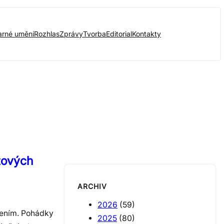
arné umění
Rozhlas
Zprávy
Tvorba
Editorial
Kontakty
ětových
ARCHIV
2026
(59)
evením. Pohádky
2025
(80)