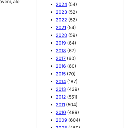
vění, ale
2024
(54)
2023
(52)
2022
(52)
2021
(54)
2020
(59)
2019
(64)
2018
(67)
2017
(60)
2016
(60)
2015
(70)
2014
(187)
2013
(439)
2012
(551)
2011
(504)
2010
(489)
2009
(604)
2008
(460)