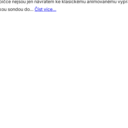
bičce nejsou jen návratem ke klasickému animovanému vyprá
kou sondou do…
Číst více…