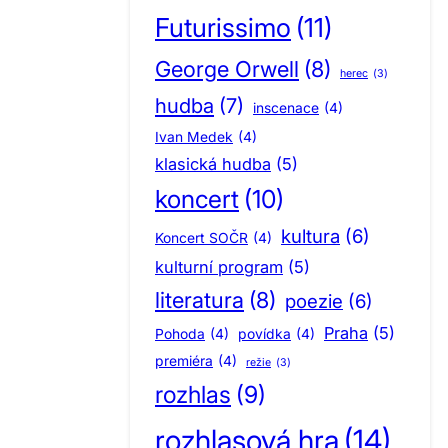
Futurissimo
(11)
George Orwell
(8)
herec
(3)
hudba
(7)
inscenace
(4)
Ivan Medek
(4)
klasická hudba
(5)
koncert
(10)
kultura
(6)
Koncert SOČR
(4)
kulturní program
(5)
literatura
(8)
poezie
(6)
Praha
(5)
Pohoda
(4)
povídka
(4)
premiéra
(4)
režie
(3)
rozhlas
(9)
rozhlasová hra
(14)