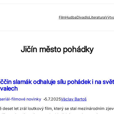
Film
Hudba
Divadlo
Literatura
Výtv
Jičín město pohádky
ččin slamák odhaluje sílu pohádek i na sv
ivalech
seriál-filmové novinky
5.7.2025
Václav Bartoš
 deset let zrál loutkový film, který se stal mezinárodním zj