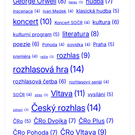
George Orwell
(8)
hudba
(7)
herec
(3)
klasická hudba
(5)
inscenace
(4)
Ivan Medek
(4)
koncert
(10)
kultura
(6)
Koncert SOČR
(4)
literatura
(8)
kulturní program
(5)
poezie
(6)
Praha
(5)
Pohoda
(4)
povídka
(4)
rozhlas
(9)
premiéra
(4)
režie
(3)
rozhlasová hra
(14)
rozhlasová četba
(6)
rozhlasový seriál
(4)
Vltava
(11)
vysílání
(5)
SOČR
(4)
stres
(3)
Český rozhlas
(14)
zdraví
(3)
ČRo Dvojka
(7)
ČRo Plus
(7)
ČRo
(5)
ČRo Vltava
(9)
ČRo Pohoda
(7)