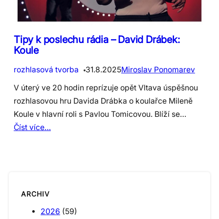
Tipy k poslechu rádia – David Drábek:
Koule
rozhlasová tvorba
31.8.2025
Miroslav Ponomarev
V úterý ve 20 hodin reprízuje opět Vltava úspěšnou
rozhlasovou hru Davida Drábka o koulařce Mileně
Koule v hlavní roli s Pavlou Tomicovou. Blíží se…
Číst více…
ARCHIV
2026
(59)