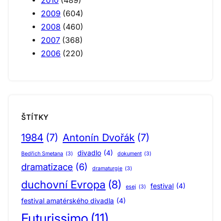
2010
(489)
2009
(604)
2008
(460)
2007
(368)
2006
(220)
ŠTÍTKY
1984
(7)
Antonín Dvořák
(7)
divadlo
(4)
Bedřich Smetana
(3)
dokument
(3)
dramatizace
(6)
dramaturgie
(3)
duchovní Evropa
(8)
festival
(4)
esej
(3)
festival amatérského divadla
(4)
Futurissimo
(11)