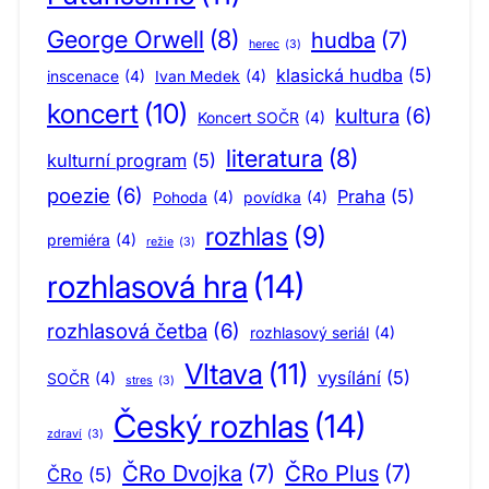
George Orwell
(8)
hudba
(7)
herec
(3)
klasická hudba
(5)
inscenace
(4)
Ivan Medek
(4)
koncert
(10)
kultura
(6)
Koncert SOČR
(4)
literatura
(8)
kulturní program
(5)
poezie
(6)
Praha
(5)
Pohoda
(4)
povídka
(4)
rozhlas
(9)
premiéra
(4)
režie
(3)
rozhlasová hra
(14)
rozhlasová četba
(6)
rozhlasový seriál
(4)
Vltava
(11)
vysílání
(5)
SOČR
(4)
stres
(3)
Český rozhlas
(14)
zdraví
(3)
ČRo Dvojka
(7)
ČRo Plus
(7)
ČRo
(5)