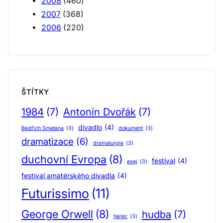
2008
(460)
2007
(368)
2006
(220)
ŠTÍTKY
1984
(7)
Antonín Dvořák
(7)
divadlo
(4)
Bedřich Smetana
(3)
dokument
(3)
dramatizace
(6)
dramaturgie
(3)
duchovní Evropa
(8)
festival
(4)
esej
(3)
festival amatérského divadla
(4)
Futurissimo
(11)
George Orwell
(8)
hudba
(7)
herec
(3)