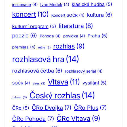
klasická hudba
(5)
inscenace
(4)
Ivan Medek
(4)
koncert
(10)
kultura
(6)
Koncert SOČR
(4)
literatura
(8)
kulturní program
(5)
poezie
(6)
Praha
(5)
Pohoda
(4)
povídka
(4)
rozhlas
(9)
premiéra
(4)
režie
(3)
rozhlasová hra
(14)
rozhlasová četba
(6)
rozhlasový seriál
(4)
Vltava
(11)
vysílání
(5)
SOČR
(4)
stres
(3)
Český rozhlas
(14)
zdraví
(3)
ČRo Dvojka
(7)
ČRo Plus
(7)
ČRo
(5)
ČRo Vltava
(9)
ČRo Pohoda
(7)