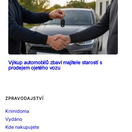
Výkup automobilů zbaví majitele starostí s
prodejem ojetého vozu
ZPRAVODAJSTVÍ
Krimidoma
Vydáno
Kde nakupujete