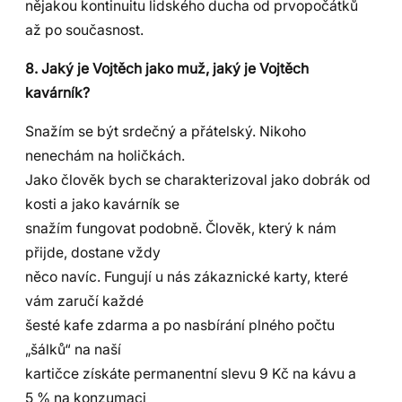
nějakou kontinuitu lidského ducha od prvopočátků
až po současnost.
8. Jaký je Vojtěch jako muž, jaký je Vojtěch
kavárník?
Snažím se být srdečný a přátelský. Nikoho
nenechám na holičkách.
Jako člověk bych se charakterizoval jako dobrák od
kosti a jako kavárník se
snažím fungovat podobně. Člověk, který k nám
přijde, dostane vždy
něco navíc. Fungují u nás zákaznické karty, které
vám zaručí každé
šesté kafe zdarma a po nasbírání plného počtu
„šálků“ na naší
kartičce získáte permanentní slevu 9 Kč na kávu a
5 % na konzumaci