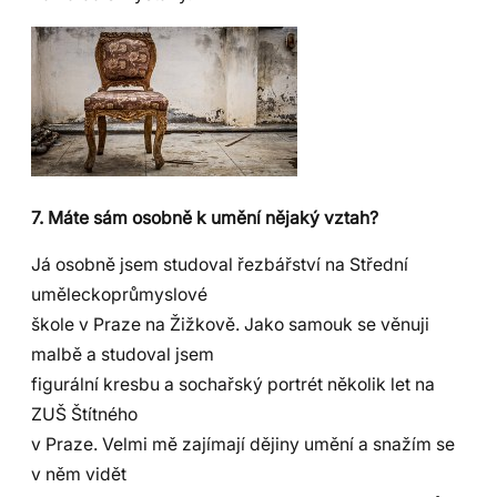
7. Máte sám osobně k umění nějaký vztah?
Já osobně jsem studoval řezbářství na Střední
uměleckoprůmyslové
škole v Praze na Žižkově. Jako samouk se věnuji
malbě a studoval jsem
figurální kresbu a sochařský portrét několik let na
ZUŠ Štítného
v Praze. Velmi mě zajímají dějiny umění a snažím se
v něm vidět