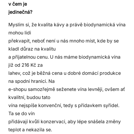
v čem je
jedinečná?
Myslím si, že kvalita kávy a právě biodynamická vína
mohou lidi
překvapit, neboť není u nás mnoho míst, kde by se
kladl důraz na kvalitu
a přijatelnou cenu. U nás máme biodynamická vína
již od 216 Kč za
lahev, což je běžná cena u dobré domácí produkce
na spodní hranici. Na
e-shopu samozřejmě seženete vína levněji, ovšem ať
kvalitní, budou tato
vína nejspíše konvenční, tedy s přídavkem syřidel.
Ta se do vín
přidávají kvůli konzervaci, aby lépe snášela změny
teplot a nekazila se.