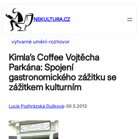
Přeskočit
Skip
na
to
NEKULTURA.CZ
obsah
content
výtvarné umění-rozhovor
Kimla’s Coffee Vojtěcha
Parkána: Spojení
gastronomického zážitku se
zážitkem kulturním
Lucie Podhrázská Dušková
–
30.5.2013