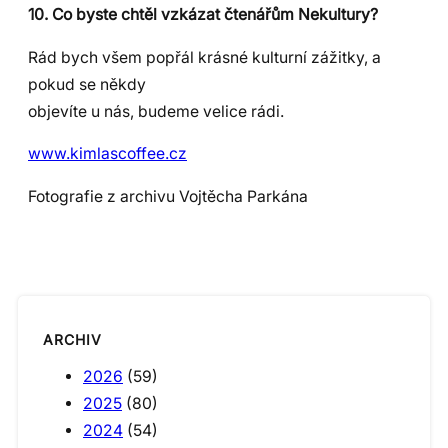
10. Co byste chtěl vzkázat čtenářům Nekultury?
Rád bych všem popřál krásné kulturní zážitky, a
pokud se někdy
objevíte u nás, budeme velice rádi.
www.kimlascoffee.cz
Fotografie z archivu Vojtěcha Parkána
ARCHIV
2026
(59)
2025
(80)
2024
(54)