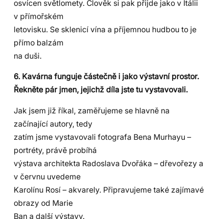
osvícen světlomety. Člověk si pak přijde jako v Itálii
v přímořském
letovisku. Se sklenicí vína a příjemnou hudbou to je
přímo balzám
na duši.
6. Kavárna funguje částečně i jako výstavní prostor.
Řekněte pár jmen, jejichž díla jste tu vystavovali.
Jak jsem již říkal, zaměřujeme se hlavně na
začínající autory, tedy
zatím jsme vystavovali fotografa Bena Murhayu –
portréty, právě probíhá
výstava architekta Radoslava Dvořáka – dřevořezy a
v červnu uvedeme
Karolínu Rosí – akvarely. Připravujeme také zajímavé
obrazy od Marie
Ban a další výstavy.