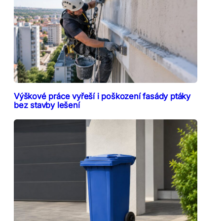
Výškové práce vyřeší i poškození fasády ptáky
bez stavby lešení