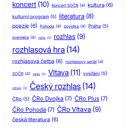
koncert
(10)
kultura
(6)
Koncert SOČR
(4)
literatura
(8)
kulturní program
(5)
poezie
(6)
Praha
(5)
Pohoda
(4)
povídka
(4)
rozhlas
(9)
premiéra
(4)
režie
(3)
rozhlasová hra
(14)
rozhlasová četba
(6)
rozhlasový seriál
(4)
Vltava
(11)
vysílání
(5)
SOČR
(4)
stres
(3)
Český rozhlas
(14)
zdraví
(3)
ČRo Dvojka
(7)
ČRo Plus
(7)
ČRo
(5)
ČRo Vltava
(9)
ČRo Pohoda
(7)
česká literatura
(6)