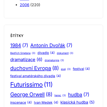
2006
(220)
ŠTÍTKY
1984
(7)
Antonín Dvořák
(7)
divadlo
(4)
Bedřich Smetana
(3)
dokument
(3)
dramatizace
(6)
dramaturgie
(3)
duchovní Evropa
(8)
festival
(4)
esej
(3)
festival amatérského divadla
(4)
Futurissimo
(11)
George Orwell
(8)
hudba
(7)
herec
(3)
klasická hudba
(5)
inscenace
(4)
Ivan Medek
(4)