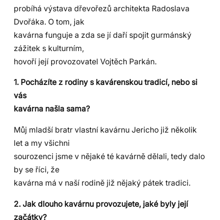
probíhá výstava dřevořezů architekta Radoslava
Dvořáka. O tom, jak
kavárna funguje a zda se jí daří spojit gurmánský
zážitek s kulturním,
hovoří její provozovatel Vojtěch Parkán.
1. Pocházíte z rodiny s kavárenskou tradicí, nebo si
vás
kavárna našla sama?
Můj mladší bratr vlastní kavárnu Jericho již několik
let a my všichni
sourozenci jsme v nějaké té kavárně dělali, tedy dalo
by se říci, že
kavárna má v naší rodině již nějaký pátek tradici.
2. Jak dlouho kavárnu provozujete, jaké byly její
začátky?