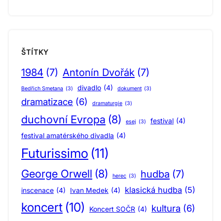
ŠTÍTKY
1984
(7)
Antonín Dvořák
(7)
divadlo
(4)
Bedřich Smetana
(3)
dokument
(3)
dramatizace
(6)
dramaturgie
(3)
duchovní Evropa
(8)
festival
(4)
esej
(3)
festival amatérského divadla
(4)
Futurissimo
(11)
George Orwell
(8)
hudba
(7)
herec
(3)
klasická hudba
(5)
inscenace
(4)
Ivan Medek
(4)
koncert
(10)
kultura
(6)
Koncert SOČR
(4)