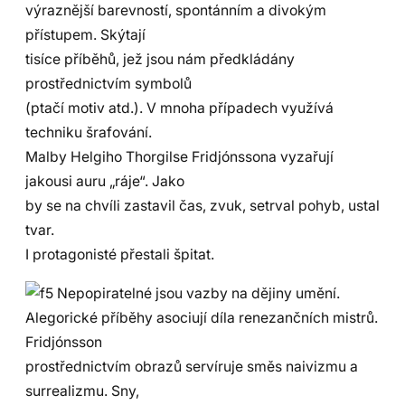
výraznější barevností, spontánním a divokým
přístupem. Skýtají
tisíce příběhů, jež jsou nám předkládány
prostřednictvím symbolů
(ptačí motiv atd.). V mnoha případech využívá
techniku šrafování.
Malby Helgiho Thorgilse Fridjónssona vyzařují
jakousi auru „ráje“. Jako
by se na chvíli zastavil čas, zvuk, setrval pohyb, ustal
tvar.
I protagonisté přestali špitat.
Nepopiratelné jsou vazby na dějiny umění.
Alegorické příběhy asociují díla renezančních mistrů.
Fridjónsson
prostřednictvím obrazů servíruje směs naivizmu a
surrealizmu. Sny,