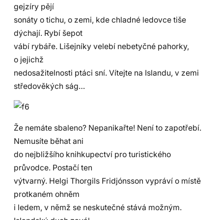
gejzíry pějí
sonáty o tichu, o zemi, kde chladné ledovce tiše
dýchají. Rybí šepot
vábí rybáře. Lišejníky velebí nebetyčné pahorky,
o jejichž
nedosažitelnosti ptáci sní. Vítejte na Islandu, v zemi
středověkých ság…
Že nemáte sbaleno? Nepanikařte! Není to zapotřebí.
Nemusíte běhat ani
do nejbližšího knihkupectví pro turistického
průvodce. Postačí ten
výtvarný. Helgi Thorgils Fridjónsson vypráví o místě
protkaném ohněm
i ledem, v němž se neskutečné stává možným.