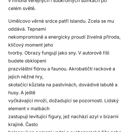
v mnoha veřejných i soukromých sbírkách po
celém světě.
Umělcovo věrné srdce patří Islandu. Zcela se mu
oddává. Tepnami
nekompromisně a energicky proudí živelná příroda,
klíčový moment jeho
tvorby. Obrazy fungují jako sny. V autorově říši
budete obklopeni
prazvláštní flórou a faunou. Akrobatičtí rackové a
jejich něžné hry,
skotačící kůzlata na pastvinách, dovádivé labutě a
husy. A ještě
vyčkávající mroži, dožadující se pozornosti. Lidský
element v malbách
zastupují levitující figury, jež nachází azyl v bizarní
krajině. Často