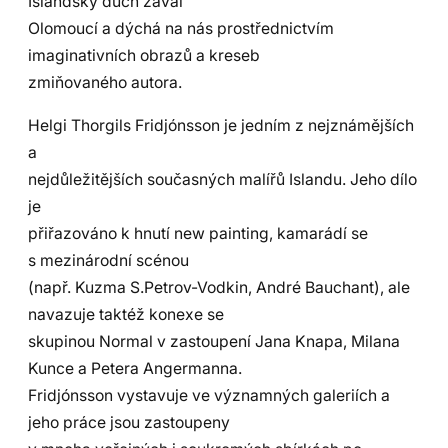
Islandský duch zavál
Olomoucí a dýchá na nás prostřednictvím
imaginativních obrazů a kreseb
zmiňovaného autora.
Helgi Thorgils Fridjónsson je jedním z nejznámějších
a
nejdůležitějších současných malířů Islandu. Jeho dílo
je
přiřazováno k hnutí new painting, kamarádí se
s mezinárodní scénou
(např. Kuzma S.Petrov-Vodkin, André Bauchant), ale
navazuje taktéž konexe se
skupinou Normal v zastoupení Jana Knapa, Milana
Kunce a Petera Angermanna.
Fridjónsson vystavuje ve významných galeriích a
jeho práce jsou zastoupeny