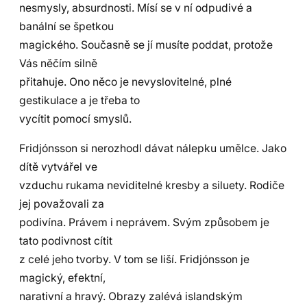
nesmysly, absurdnosti. Mísí se v ní odpudivé a
banální se špetkou
magického. Současně se jí musíte poddat, protože
Vás něčím silně
přitahuje. Ono něco je nevyslovitelné, plné
gestikulace a je třeba to
vycítit pomocí smyslů.
Fridjónsson si nerozhodl dávat nálepku umělce. Jako
dítě vytvářel ve
vzduchu rukama neviditelné kresby a siluety. Rodiče
jej považovali za
podivína. Právem i neprávem. Svým způsobem je
tato podivnost cítit
z celé jeho tvorby. V tom se liší. Fridjónsson je
magický, efektní,
narativní a hravý. Obrazy zalévá islandským