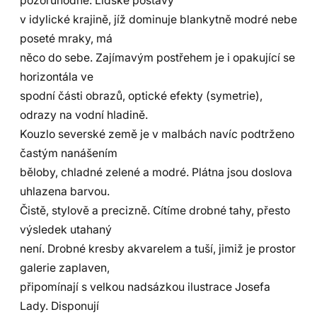
pozoruhodné. Lidské postavy
v idylické krajině, jíž dominuje blankytně modré nebe
poseté mraky, má
něco do sebe. Zajímavým postřehem je i opakující se
horizontála ve
spodní části obrazů, optické efekty (symetrie),
odrazy na vodní hladině.
Kouzlo severské země je v malbách navíc podtrženo
častým nanášením
běloby, chladné zelené a modré. Plátna jsou doslova
uhlazena barvou.
Čistě, stylově a precizně. Cítíme drobné tahy, přesto
výsledek utahaný
není. Drobné kresby akvarelem a tuší, jimiž je prostor
galerie zaplaven,
připomínají s velkou nadsázkou ilustrace Josefa
Lady. Disponují