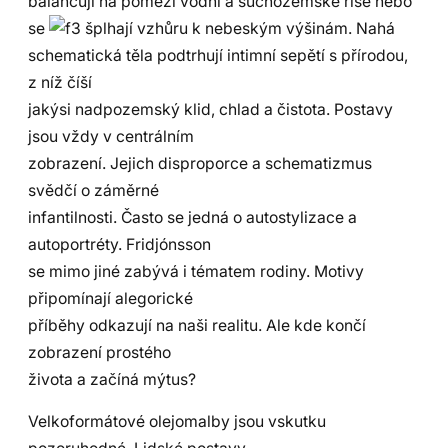
balancují na pomezí vodní a suchozemské říše nebo
se
šplhají vzhůru k nebeským výšinám. Nahá
schematická těla podtrhují intimní sepětí s přírodou,
z níž číší
jakýsi nadpozemský klid, chlad a čistota. Postavy
jsou vždy v centrálním
zobrazení. Jejich disproporce a schematizmus
svědčí o záměrné
infantilnosti. Často se jedná o autostylizace a
autoportréty. Fridjónsson
se mimo jiné zabývá i tématem rodiny. Motivy
připomínají alegorické
příběhy odkazují na naši realitu. Ale kde končí
zobrazení prostého
života a začíná mýtus?
Velkoformátové olejomalby jsou vskutku