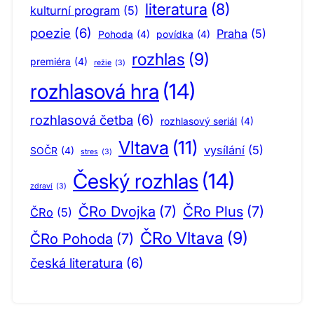
literatura
(8)
kulturní program
(5)
poezie
(6)
Praha
(5)
Pohoda
(4)
povídka
(4)
rozhlas
(9)
premiéra
(4)
režie
(3)
rozhlasová hra
(14)
rozhlasová četba
(6)
rozhlasový seriál
(4)
Vltava
(11)
vysílání
(5)
SOČR
(4)
stres
(3)
Český rozhlas
(14)
zdraví
(3)
ČRo Dvojka
(7)
ČRo Plus
(7)
ČRo
(5)
ČRo Vltava
(9)
ČRo Pohoda
(7)
česká literatura
(6)