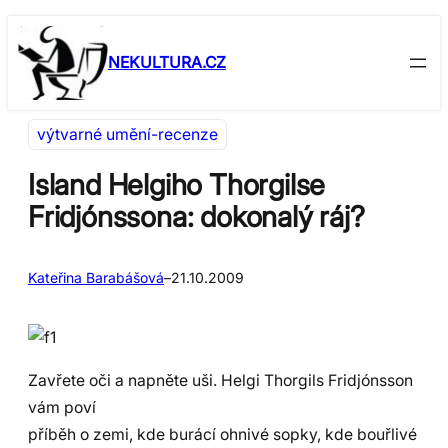
Přeskočit
Skip
na
to
NEKULTURA.CZ
obsah
content
výtvarné umění-recenze
Island Helgiho Thorgilse
Fridjónssona: dokonalý ráj?
Kateřina Barabášová
–
21.10.2009
Zavřete oči a napněte uši. Helgi Thorgils Fridjónsson
vám poví
příběh o zemi, kde burácí ohnivé sopky, kde bouřlivé