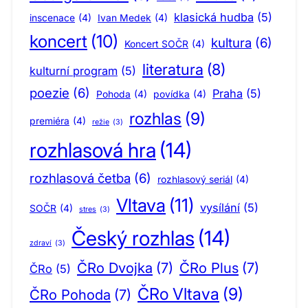
klasická hudba
(5)
inscenace
(4)
Ivan Medek
(4)
koncert
(10)
kultura
(6)
Koncert SOČR
(4)
literatura
(8)
kulturní program
(5)
poezie
(6)
Praha
(5)
Pohoda
(4)
povídka
(4)
rozhlas
(9)
premiéra
(4)
režie
(3)
rozhlasová hra
(14)
rozhlasová četba
(6)
rozhlasový seriál
(4)
Vltava
(11)
vysílání
(5)
SOČR
(4)
stres
(3)
Český rozhlas
(14)
zdraví
(3)
ČRo Dvojka
(7)
ČRo Plus
(7)
ČRo
(5)
ČRo Vltava
(9)
ČRo Pohoda
(7)