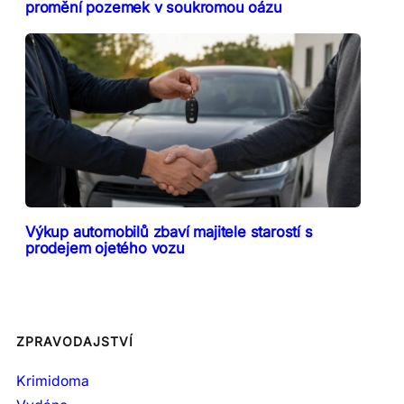
promění pozemek v soukromou oázu
Výkup automobilů zbaví majitele starostí s
prodejem ojetého vozu
ZPRAVODAJSTVÍ
Krimidoma