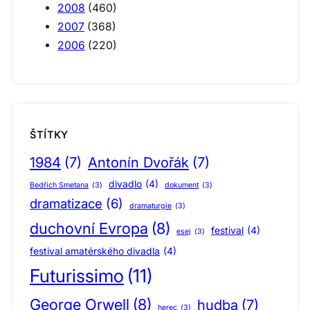
2008
(460)
2007
(368)
2006
(220)
ŠTÍTKY
1984
(7)
Antonín Dvořák
(7)
divadlo
(4)
Bedřich Smetana
(3)
dokument
(3)
dramatizace
(6)
dramaturgie
(3)
duchovní Evropa
(8)
festival
(4)
esej
(3)
festival amatérského divadla
(4)
Futurissimo
(11)
George Orwell
(8)
hudba
(7)
herec
(3)