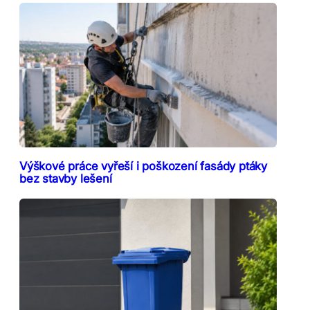
Výškové práce vyřeší i poškození fasády ptáky
bez stavby lešení