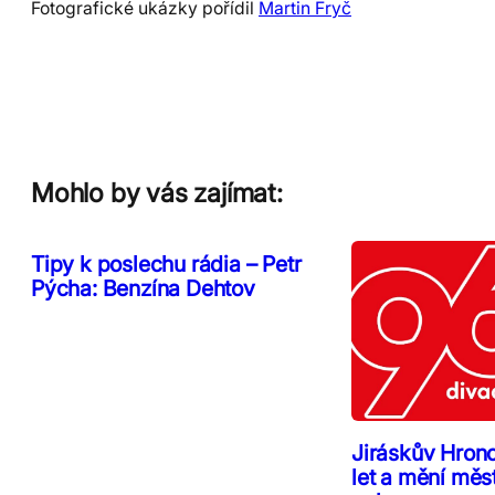
Fotografické ukázky pořídil
Martin Fryč
Mohlo by vás zajímat:
Tipy k poslechu rádia – Petr
Pýcha: Benzína Dehtov
Jiráskův Hron
let a mění měs