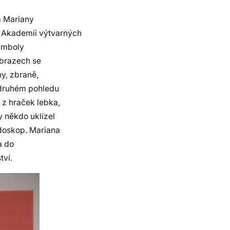
a Mariany
 Akademii výtvarných
symboly
obrazech se
ny, zbraně,
i druhém pohledu
 z hraček lebka,
y někdo uklízel
idoskop. Mariana
a do
tví.