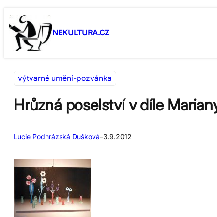
Přeskočit
Skip
na
to
NEKULTURA.CZ
obsah
content
výtvarné umění-pozvánka
Hrůzná poselství v díle Maria
Lucie Podhrázská Dušková
–
3.9.2012