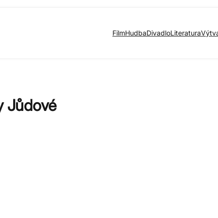
Film
Hudba
Divadlo
Literatura
Výtv
ny Jůdové