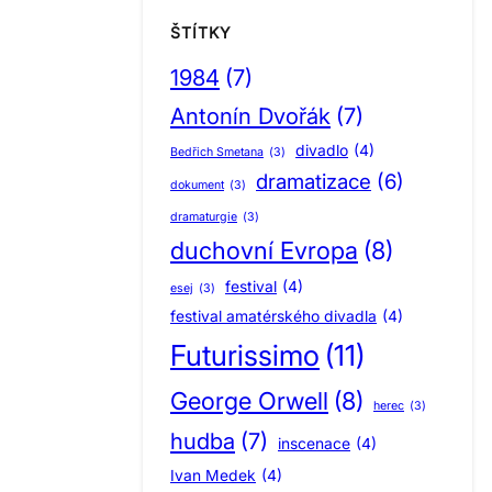
ŠTÍTKY
1984
(7)
Antonín Dvořák
(7)
divadlo
(4)
Bedřich Smetana
(3)
dramatizace
(6)
dokument
(3)
dramaturgie
(3)
duchovní Evropa
(8)
festival
(4)
esej
(3)
festival amatérského divadla
(4)
Futurissimo
(11)
George Orwell
(8)
herec
(3)
hudba
(7)
inscenace
(4)
Ivan Medek
(4)