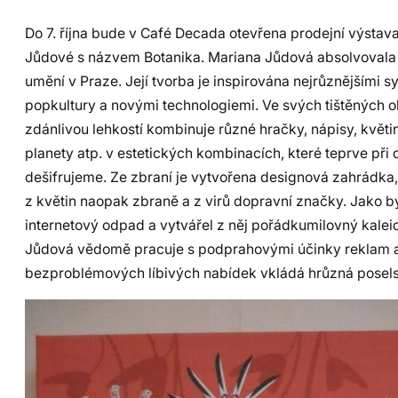
Do 7. října bude v Café Decada otevřena prodejní výstav
Jůdové s názvem Botanika. Mariana Jůdová absolvovala
umění v Praze. Její tvorba je inspirována nejrůznějšími 
popkultury a novými technologiemi. Ve svých tištěných 
zdánlivou lehkostí kombinuje různé hračky, nápisy, květi
planety atp. v estetických kombinacích, které teprve př
dešifrujeme. Ze zbraní je vytvořena designová zahrádka,
z květin naopak zbraně a z virů dopravní značky. Jako b
internetový odpad a vytvářel z něj pořádkumilovný kale
Jůdová vědomě pracuje s podprahovými účinky reklam 
bezproblémových líbivých nabídek vkládá hrůzná posels