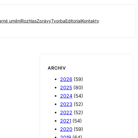
arné umění
Rozhlas
Zprávy
Tvorba
Editorial
Kontakty
ARCHIV
2026
(59)
2025
(80)
2024
(54)
2023
(52)
2022
(52)
2021
(54)
2020
(59)
2019
(64)