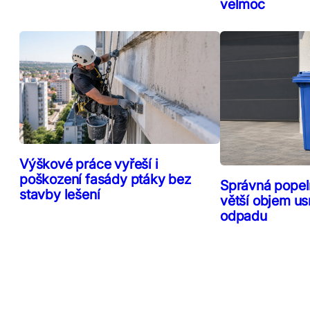
velmoc
Výškové práce vyřeší i
poškození fasády ptáky bez
Správná popeln
stavby lešení
větší objem us
odpadu