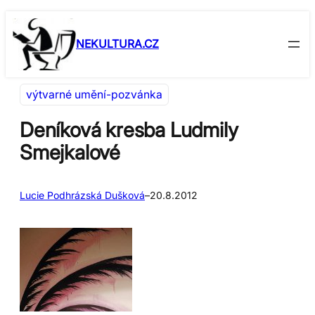
Přeskočit
Skip
na
to
NEKULTURA.CZ
obsah
content
výtvarné umění-pozvánka
Deníková kresba Ludmily
Smejkalové
Lucie Podhrázská Dušková
–
20.8.2012