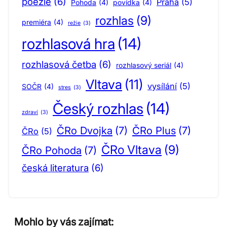
poezie
(6)
Praha
(5)
Pohoda
(4)
povídka
(4)
rozhlas
(9)
premiéra
(4)
režie
(3)
rozhlasová hra
(14)
rozhlasová četba
(6)
rozhlasový seriál
(4)
Vltava
(11)
vysílání
(5)
SOČR
(4)
stres
(3)
Český rozhlas
(14)
zdraví
(3)
ČRo Dvojka
(7)
ČRo Plus
(7)
ČRo
(5)
ČRo Vltava
(9)
ČRo Pohoda
(7)
česká literatura
(6)
Mohlo by vás zajímat: