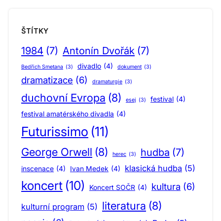
ŠTÍTKY
1984
(7)
Antonín Dvořák
(7)
divadlo
(4)
Bedřich Smetana
(3)
dokument
(3)
dramatizace
(6)
dramaturgie
(3)
duchovní Evropa
(8)
festival
(4)
esej
(3)
festival amatérského divadla
(4)
Futurissimo
(11)
George Orwell
(8)
hudba
(7)
herec
(3)
klasická hudba
(5)
inscenace
(4)
Ivan Medek
(4)
koncert
(10)
kultura
(6)
Koncert SOČR
(4)
literatura
(8)
kulturní program
(5)