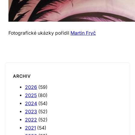
Fotografické ukázky pořídil
Martin Fryč
ARCHIV
2026
(59)
2025
(80)
2024
(54)
2023
(52)
2022
(52)
2021
(54)