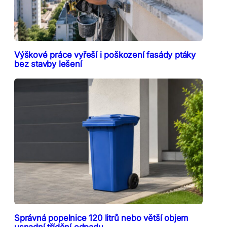
Výškové práce vyřeší i poškození fasády ptáky
bez stavby lešení
Správná popelnice 120 litrů nebo větší objem