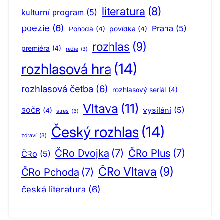
literatura
(8)
kulturní program
(5)
poezie
(6)
Praha
(5)
Pohoda
(4)
povídka
(4)
rozhlas
(9)
premiéra
(4)
režie
(3)
rozhlasová hra
(14)
rozhlasová četba
(6)
rozhlasový seriál
(4)
Vltava
(11)
vysílání
(5)
SOČR
(4)
stres
(3)
Český rozhlas
(14)
zdraví
(3)
ČRo Dvojka
(7)
ČRo Plus
(7)
ČRo
(5)
ČRo Vltava
(9)
ČRo Pohoda
(7)
česká literatura
(6)