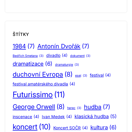
ŠTÍTKY
1984
(7)
Antonín Dvořák
(7)
divadlo
(4)
Bedřich Smetana
(3)
dokument
(3)
dramatizace
(6)
dramaturgie
(3)
duchovní Evropa
(8)
festival
(4)
esej
(3)
festival amatérského divadla
(4)
Futurissimo
(11)
George Orwell
(8)
hudba
(7)
herec
(3)
klasická hudba
(5)
inscenace
(4)
Ivan Medek
(4)
koncert
(10)
kultura
(6)
Koncert SOČR
(4)