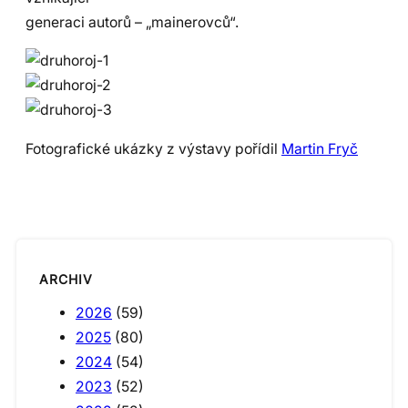
generaci autorů – „mainerovců“.
Fotografické ukázky z výstavy pořídil
Martin Fryč
ARCHIV
2026
(59)
2025
(80)
2024
(54)
2023
(52)