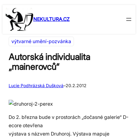
Přeskočit
Skip
na
to
NEKULTURA.CZ
obsah
content
výtvarné umění-pozvánka
Autorská individualita
„mainerovců“
Lucie Podhrázská Dušková
–
20.2.2012
Do 2. března bude v prostorách „dočasné galerie“ D-
ecore otevřena
výstava s názvem Druhoroj. Výstava mapuje