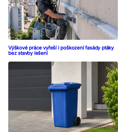
Výškové práce vyřeší i poškození fasády ptáky
bez stavby lešení