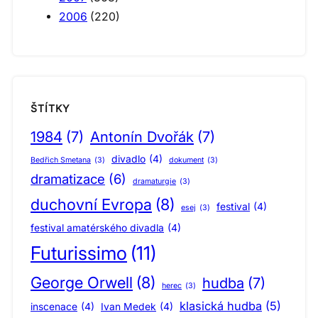
2006
(220)
ŠTÍTKY
1984
(7)
Antonín Dvořák
(7)
divadlo
(4)
Bedřich Smetana
(3)
dokument
(3)
dramatizace
(6)
dramaturgie
(3)
duchovní Evropa
(8)
festival
(4)
esej
(3)
festival amatérského divadla
(4)
Futurissimo
(11)
George Orwell
(8)
hudba
(7)
herec
(3)
klasická hudba
(5)
inscenace
(4)
Ivan Medek
(4)