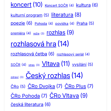
koncert
(10)
kultura
(6)
Koncert SOČR
(4)
literatura
(8)
kulturní program
(5)
poezie
(6)
Praha
(5)
Pohoda
(4)
povídka
(4)
rozhlas
(9)
premiéra
(4)
režie
(3)
rozhlasová hra
(14)
rozhlasová četba
(6)
rozhlasový seriál
(4)
Vltava
(11)
vysílání
(5)
SOČR
(4)
stres
(3)
Český rozhlas
(14)
zdraví
(3)
ČRo Dvojka
(7)
ČRo Plus
(7)
ČRo
(5)
ČRo Vltava
(9)
ČRo Pohoda
(7)
česká literatura
(6)