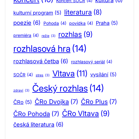
kultura
(6)
Koncert SOČR
(4)
literatura
(8)
kulturní program
(5)
poezie
(6)
Praha
(5)
Pohoda
(4)
povídka
(4)
rozhlas
(9)
premiéra
(4)
režie
(3)
rozhlasová hra
(14)
rozhlasová četba
(6)
rozhlasový seriál
(4)
Vltava
(11)
vysílání
(5)
SOČR
(4)
stres
(3)
Český rozhlas
(14)
zdraví
(3)
ČRo Dvojka
(7)
ČRo Plus
(7)
ČRo
(5)
ČRo Vltava
(9)
ČRo Pohoda
(7)
česká literatura
(6)