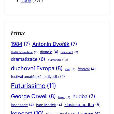
2006
(220)
ŠTÍTKY
1984
(7)
Antonín Dvořák
(7)
divadlo
(4)
Bedřich Smetana
(3)
dokument
(3)
dramatizace
(6)
dramaturgie
(3)
duchovní Evropa
(8)
festival
(4)
esej
(3)
festival amatérského divadla
(4)
Futurissimo
(11)
George Orwell
(8)
hudba
(7)
herec
(3)
klasická hudba
(5)
inscenace
(4)
Ivan Medek
(4)
koncert
(10)