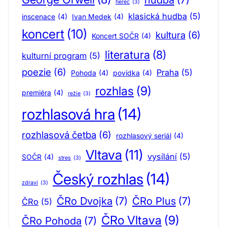
herec
(3)
klasická hudba
(5)
inscenace
(4)
Ivan Medek
(4)
koncert
(10)
kultura
(6)
Koncert SOČR
(4)
literatura
(8)
kulturní program
(5)
poezie
(6)
Praha
(5)
Pohoda
(4)
povídka
(4)
rozhlas
(9)
premiéra
(4)
režie
(3)
rozhlasová hra
(14)
rozhlasová četba
(6)
rozhlasový seriál
(4)
Vltava
(11)
vysílání
(5)
SOČR
(4)
stres
(3)
Český rozhlas
(14)
zdraví
(3)
ČRo Dvojka
(7)
ČRo Plus
(7)
ČRo
(5)
ČRo Vltava
(9)
ČRo Pohoda
(7)