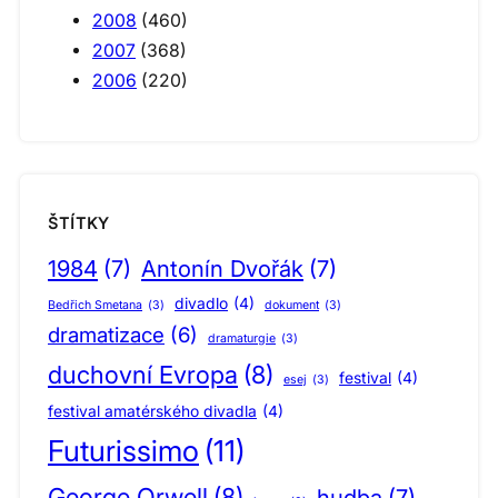
2008
(460)
2007
(368)
2006
(220)
ŠTÍTKY
1984
(7)
Antonín Dvořák
(7)
divadlo
(4)
Bedřich Smetana
(3)
dokument
(3)
dramatizace
(6)
dramaturgie
(3)
duchovní Evropa
(8)
festival
(4)
esej
(3)
festival amatérského divadla
(4)
Futurissimo
(11)
George Orwell
(8)
hudba
(7)