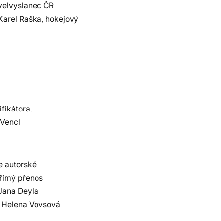
 velvyslanec ČR
Karel Raška, hokejový
fikátora.
 Vencl
e autorské
římý přenos
 Jana Deyla
, Helena Vovsová