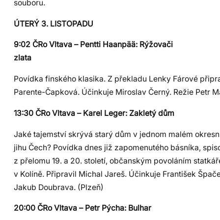
souboru.
ÚTERÝ 3. LISTOPADU
9:02 ČRo Vltava – Pentti Haanpää: Rýžovači
zlata
Povídka finského klasika. Z překladu Lenky Fárové připra
Parente-Čapková. Účinkuje Miroslav Černý. Režie Petr M
13:30 ČRo Vltava – Karel Leger: Zakletý dům
Jaké tajemství skrývá starý dům v jednom malém okres
jihu Čech? Povídka dnes již zapomenutého básníka, spis
z přelomu 19. a 20. století, občanským povoláním statkář
v Kolíně. Připravil Michal Jareš. Účinkuje František Špač
Jakub Doubrava. (Plzeň)
20:00 ČRo Vltava – Petr Pýcha: Bulhar