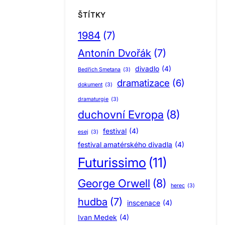
ŠTÍTKY
1984
(7)
Antonín Dvořák
(7)
divadlo
(4)
Bedřich Smetana
(3)
dramatizace
(6)
dokument
(3)
dramaturgie
(3)
duchovní Evropa
(8)
festival
(4)
esej
(3)
festival amatérského divadla
(4)
Futurissimo
(11)
George Orwell
(8)
herec
(3)
hudba
(7)
inscenace
(4)
Ivan Medek
(4)