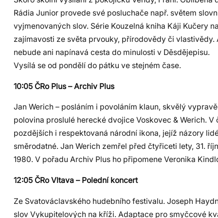
Rádia Junior provede své posluchače např. světem slovn
vyjmenovaných slov. Série Kouzelná kniha Káji Kučery n
zajímavosti ze světa prvouky, přírodovědy či vlastivědy.
nebude ani napínavá cesta do minulosti v Děsdějepisu.
Vysílá se od pondělí do pátku ve stejném čase.
10:05 ČRo Plus – Archiv Plus
Jan Werich – posláním i povoláním klaun, skvělý vypravě
polovina proslulé herecké dvojice Voskovec & Werich. V
pozdějších i respektovaná národní ikona, jejíž názory lidé
směrodatné. Jan Werich zemřel před čtyřiceti lety, 31. říj
1980. V pořadu Archiv Plus ho připomene Veronika Kindl
12:05 ČRo Vltava – Polední koncert
Ze Svatováclavského hudebního festivalu. Joseph Hayd
slov Vykupitelových na kříži. Adaptace pro smyčcové kvar