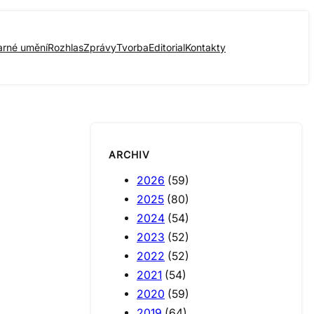
arné umění
Rozhlas
Zprávy
Tvorba
Editorial
Kontakty
ARCHIV
2026
(59)
2025
(80)
2024
(54)
2023
(52)
2022
(52)
2021
(54)
2020
(59)
2019
(64)