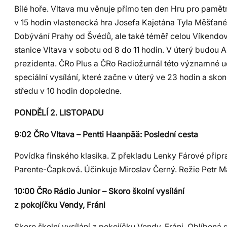
Bílé hoře. Vltava mu věnuje přímo ten den Hru pro pamět
v 15 hodin vlastenecká hra Josefa Kajetána Tyla Měšťané a
Dobývání Prahy od Švédů, ale také téměř celou Víkendov
stanice Vltava v sobotu od 8 do 11 hodin. V úterý budou A
prezidenta. ČRo Plus a ČRo Radiožurnál této významné ud
speciální vysílání, které začne v úterý ve 23 hodin a skon
středu v 10 hodin dopoledne.
PONDĚLÍ 2. LISTOPADU
9:02 ČRo Vltava – Pentti Haanpää: Poslední cesta
Povídka finského klasika. Z překladu Lenky Fárové připra
Parente-Čapková. Účinkuje Miroslav Černý. Režie Petr M
10:00 ČRo Rádio Junior – Skoro školní vysílání
z pokojíčku Vendy, Fráni
Skoro školní vysílání z pokojíčku Vendy, Fráni. Oblíbená 