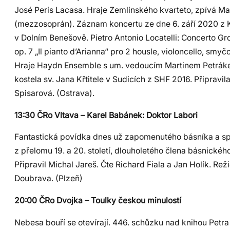
José Peris Lacasa. Hraje Zemlinského kvarteto, zpívá M
(mezzosoprán). Záznam koncertu ze dne 6. září 2020 z K
v Dolním Benešově. Pietro Antonio Locatelli: Concerto Gro
op. 7 „Il pianto d’Arianna“ pro 2 housle, violoncello, smyč
Hraje Haydn Ensemble s um. vedoucím Martinem Petrák
kostela sv. Jana Křtitele v Sudicích z SHF 2016. Připravil
Spisarová. (Ostrava).
13:30 ČRo Vltava – Karel Babánek: Doktor Labori
Fantastická povídka dnes už zapomenutého básníka a sp
z přelomu 19. a 20. století, dlouholetého člena básnickéh
Připravil Michal Jareš. Čte Richard Fiala a Jan Holík. Re
Doubrava. (Plzeň)
20:00 ČRo Dvojka – Toulky českou minulostí
Nebesa bouří se otevírají. 446. schůzku nad knihou Petra