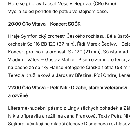
Hořejše připravil Josef Veselý. Repríza. (ČRo Brno)
Vysílá se od pondělí do pátku ve stejném čase.
20:00 ČRo Vltava – Koncert SOČR
Hraje Symfonický orchestr Českého rozhlasu. Béla Bartók
orchestr Sz 116 BB 123 (37 min). Řídí Marek Šedivý. – Bél
Koncert pro violu a orchestr Sz 120 (21 min). Sólista Vlad
Vladimír Válek. – Gustav Mahler: Píseň o zemi pro tenor, a
na básně ze sbírky Hanse Bethgeho Čínská flétna (58 min
Terezia Kružliaková a Jaroslav Březina. Řídí Ondrej Lená
22:00 ČRo Vltava – Petr Nikl: O žabě, starém veteránovi
a ozvěně
Literárně-hudební pásmo z Lingvistických pohádek a Zá
Nikla připravila a režii má Jana Franková. Texty Petra N
Sejkora, účinkují nejmladší členové Dismanova rozhlaso