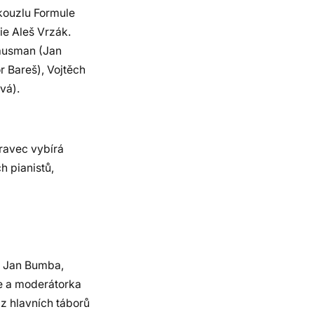
kouzlu Formule
e Aleš Vrzák.
Hausman (Jan
r Bareš), Vojtěch
vá).
ravec vybírá
 pianistů,
í Jan Bumba,
e a moderátorka
z hlavních táborů