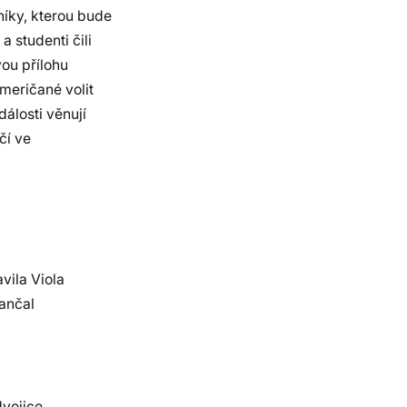
níky, kterou bude
 studenti čili
ou přílohu
meričané volit
álosti věnují
čí ve
vila Viola
ančal
dvojice