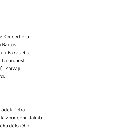
: Koncert pro
a Bartók:
imír Bukač Řídí
lt a orchestr
). Zpívají
rd.
hádek Petra
ikla zhudebnil Jakub
vého dětského