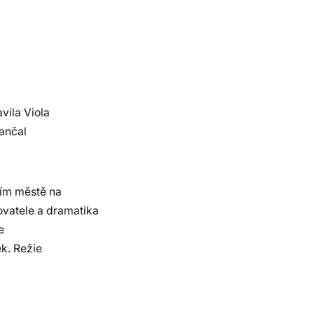
vila Viola
ančal
ním městě na
ovatele a dramatika
e
ek. Režie