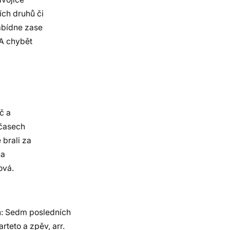
ích druhů či
abídne zase
 A chybět
č a
 časech
 brali za
na
ová.
n: Sedm posledních
teto a zpěv, arr.