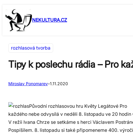
Přeskočit
Skip
na
to
NEKULTURA.CZ
obsah
content
rozhlasová tvorba
Tipy k poslechu rádia – Pro k
Miroslav Ponomarev
–
1.11.2020
Původní rozhlasovou hru Květy Legátové Pro
každého nebe odvysílá v neděli 8. listopadu ve 20 hodin
V režii Ivana Chrze se setkáme s herci Václavem Postr
Pospíšilem. 8. listopadu si také připomeneme 400. výročí