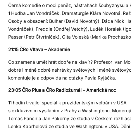
Černá komedie o moci peněz, nástrahách šoubyznysu a 
1 Hudba Jan Vondráček. Dramaturgie Klára Novotná. Reži
Osoby a obsazení: Bulhar (David Novotný), Dáda Nick 
Vondráček), Freddie (Ondřej Vetchý), Luděk Horálek (Igo
Passer (Petr Čtvrtníček), Gita Voleská (Marika Procházko
21:15 ČRo Vltava – Akademie
Co znamená umět hrát dobře na klavír? Profesor Ivan Mo
dobré i méně dobré nahrávky světových i méně světových
komentuje je a odpovídá na otázky Pavla Ryjáčka.
23:05 ČRo Plus a ČRo Radiožurnál – Americká noc
11 hodin trvající speciál k prezidentským volbám v USA
s exkluzivním vysíláním z Prahy a Washingtonu. Moderuj
Tomáš Pancíř a Jan Pokorný ze studia v Českém rozhlas
Lenka Kabrhelová ze studia ve Washingtonu v USA. Dění 