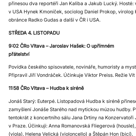
přinesou dva reportéři Jan Kaliba a Jakub Lucký. Hosté:
v USA Hynek Kmoníček, sociolog Daniel Prokop, virolog 
obránce Radko Gudas a další v ČR i USA.
STŘEDA 4. LISTOPADU
9:02 ČRo Vltava – Jaroslav Hašek: O upřímném
přátelství
Povídka českého spisovatele, novináře, humoristy a mysti
Připravil Jiří Vondráček. Účinkuje Viktor Preiss. Režie Vít
11:58 ČRo Vltava – Hudba k siréně
Jonáš Starý: Euterpé. Listopadová Hudba k siréně přines
zamyšlení Jonáše Starého nad mytickou múzou hudby. P
tentokrát z koncertního sálu Jana Drtiny na Konzervatoři
v Praze. Účinkují: Anna Romanovská Fliegerová (housle)
(viola), Helena Velická (violoncello) a Štěpán Hon (bicí).