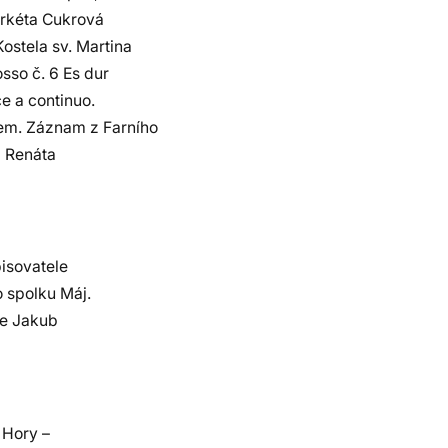
arkéta Cukrová
ostela sv. Martina
sso č. 6 Es dur
ce a continuo.
em. Záznam z Farního
a Renáta
isovatele
o spolku Máj.
žie Jakub
 Hory –