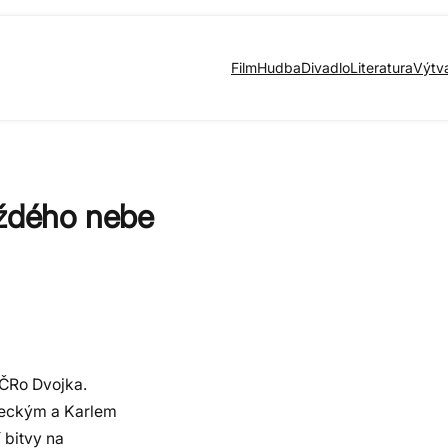
Film
Hudba
Divadlo
Literatura
Výtv
aždého nebe
 ČRo Dvojka.
áneckým a Karlem
 bitvy na