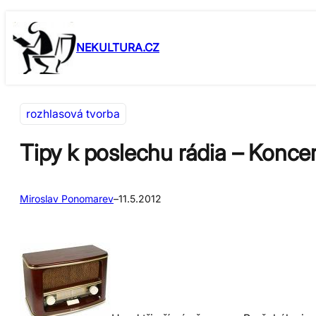
Přeskočit
Skip
na
to
NEKULTURA.CZ
obsah
content
rozhlasová tvorba
Tipy k poslechu rádia – Konce
Miroslav Ponomarev
–
11.5.2012