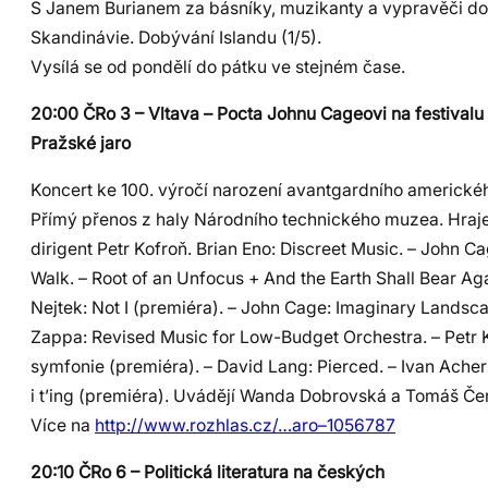
S Janem Burianem za básníky, muzikanty a vypravěči d
Skandinávie. Dobývání Islandu (1/5).
Vysílá se od pondělí do pátku ve stejném čase.
20:00 ČRo 3 – Vltava – Pocta Johnu Cageovi na festivalu
Pražské jaro
Koncert ke 100. výročí narození avantgardního americkéh
Přímý přenos z haly Národního technického muzea. Hraj
dirigent Petr Kofroň. Brian Eno: Discreet Music. – John C
Walk. – Root of an Unfocus + And the Earth Shall Bear Aga
Nejtek: Not I (premiéra). – John Cage: Imaginary Landsca
Zappa: Revised Music for Low-Budget Orchestra. – Petr K
symfonie (premiéra). – David Lang: Pierced. – Ivan Acher
i t’ing (premiéra). Uvádějí Wanda Dobrovská a Tomáš Če
Více na
http://www.rozhlas.cz/…aro–1056787
20:10 ČRo 6 – Politická literatura na českých