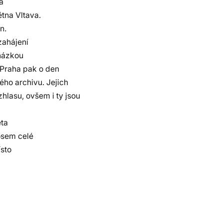
a
ětna Vltava.
n.
zahájení
cházkou
 Praha pak o den
ho archivu. Jejich
lasu, ovšem i ty jsou
ěta
osem celé
ísto