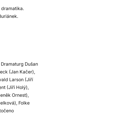
 dramatika.
Buriánek.
. Dramaturg Dušan
Beck (Jan Kačer),
ald Larson (Jiří
t (Jiří Holý),
eněk Ornest),
elková), Folke
atočeno