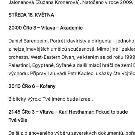
Jalonenová (Zuzana Kronerová). Natočeno v roce 2009.
STŘEDA 16. KVĚTNA
20:00 ČRo 3 – Vltava – Akademie
Daniel Barenboim. Portrét klavíristy a dirigenta – jednoho
z nejzajímavějších umělců současnosti. Mimo jiné i zakla
orchestru West-Eastern Divan, ve kterém se od roku 1999 
Palestinci, Egypťané, Syřané a další mladí hráči ze zemí 
východu. Připravil a uvádí Petr Kadlec, ukázky čte Vojtě
20:10 ČRo 6 – Kořeny
Biblický výrok: Tvé jméno bude Izrael.
21:45 ČRo 3 – Vltava – Kari Hesthamar: Pokud to bude
Tvá vůle
Další z plánovaného výběru severských dokumentů, poř