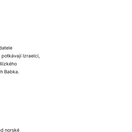
datele
potkávají Izraelci,
Blízkého
ch Babka.
ad norské