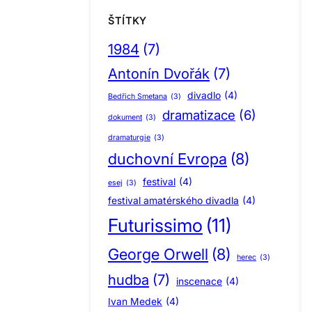
ŠTÍTKY
1984
(7)
Antonín Dvořák
(7)
divadlo
(4)
Bedřich Smetana
(3)
dramatizace
(6)
dokument
(3)
dramaturgie
(3)
duchovní Evropa
(8)
festival
(4)
esej
(3)
festival amatérského divadla
(4)
Futurissimo
(11)
George Orwell
(8)
herec
(3)
hudba
(7)
inscenace
(4)
Ivan Medek
(4)