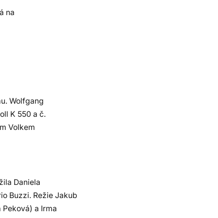
á na
mu. Wolfgang
ll K 550 a č.
vem Volkem
žila Daniela
o Buzzi. Režie Jakub
 Peková) a Irma