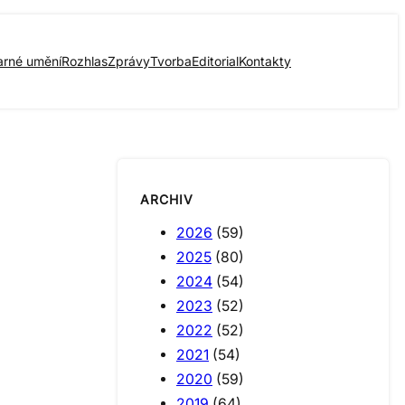
arné umění
Rozhlas
Zprávy
Tvorba
Editorial
Kontakty
ARCHIV
2026
(59)
2025
(80)
2024
(54)
2023
(52)
2022
(52)
2021
(54)
2020
(59)
2019
(64)