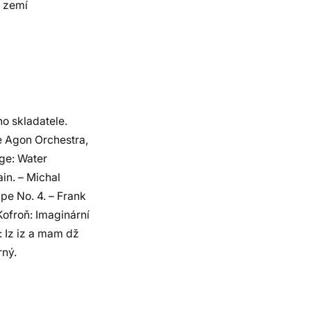
o zemí
o skladatele.
e Agon Orchestra,
age: Water
in. – Michal
pe No. 4. – Frank
ofroň: Imaginární
: Iz iz a mam dž
rný.