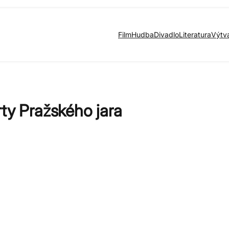
Film
Hudba
Divadlo
Literatura
Výtv
rty Pražského jara