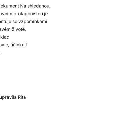
 dokument Na shledanou,
vním protagonistou je
ontuje se vzpomínkami
svém životě,
eklad
ic, účinkují
.
upravila Rita