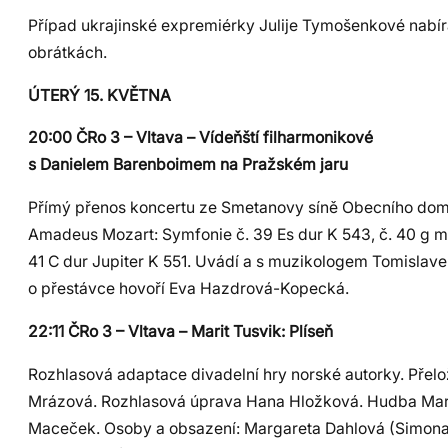
Případ ukrajinské expremiérky Julije Tymošenkové nabír
obrátkách.
ÚTERÝ 15. KVĚTNA
20:00 ČRo 3 – Vltava – Vídeňští filharmonikové
s Danielem Barenboimem na Pražském jaru
Přímý přenos koncertu ze Smetanovy síně Obecního do
Amadeus Mozart: Symfonie č. 39 Es dur K 543, č. 40 g mo
41 C dur Jupiter K 551. Uvádí a s muzikologem Tomisla
o přestávce hovoří Eva Hazdrová-Kopecká.
22:11 ČRo 3 – Vltava – Marit Tusvik: Plíseň
Rozhlasová adaptace divadelní hry norské autorky. Přelo
Mrázová. Rozhlasová úprava Hana Hložková. Hudba Mari
Maceček. Osoby a obsazení: Margareta Dahlová (Simona