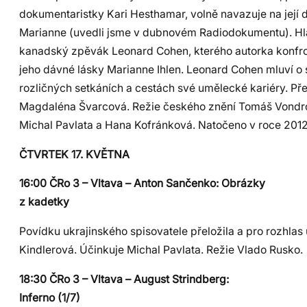
dokumentaristky Kari Hesthamar, volně navazuje na její
Marianne (uvedli jsme v dubnovém Radiodokumentu). Hla
kanadský zpěvák Leonard Cohen, kterého autorka konfr
jeho dávné lásky Marianne Ihlen. Leonard Cohen mluví o 
rozličných setkáních a cestách své umělecké kariéry. Př
Magdaléna Švarcová. Režie českého znění Tomáš Vondrov
Michal Pavlata a Hana Kofránková. Natočeno v roce 2012
ČTVRTEK 17. KVĚTNA
16:00 ČRo 3 – Vltava – Anton Sančenko: Obrázky
z kadetky
Povídku ukrajinského spisovatele přeložila a pro rozhlas 
Kindlerová. Účinkuje Michal Pavlata. Režie Vlado Rusko.
18:30 ČRo 3 – Vltava – August Strindberg:
Inferno (1/7)