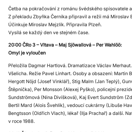
Četba na pokračování z románu švédského spisovatele a
Z překladu Zbyňka Černíka připravil a režii má Miroslav 
Účinkuje Miroslav Mejzlík. Připravila Plzeň.
Vysílá se každý den ve stejném čase.
20:00 ČRo 3 – Vltava – Maj Sjöwallová – Per Wahlöö:
Omyl je vyloučen
Přeložila Dagmar Hartlová. Dramatizace Václav Merhaut
Všelicha. Režie Pavel Linhart. Osoby a obsazení: Martin 
Hergott Nöjd (Josef Vinklář), Stig Malm (Jan Teplý), Gunv
Štěpnička), Per Monsson (Alexej Pyško), policejní preziden
Sundströmová (Nina Divíšková), Kaj Evert Sundström (Zd
Bertil Mard (Alois Švehlík), vedoucí cukrárny (Libuše Hav
Bengtsson (Oldřich Vlach), lékař (Ilja Prachař) a další. N
v roce 1988.