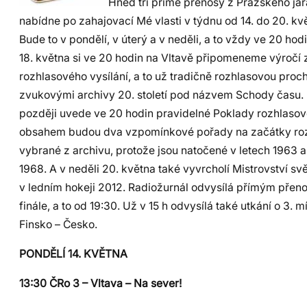
Hned tři přímé přenosy z Pražského jar
nabídne po zahajovací Mé vlasti v týdnu od 14. do 20. kv
Bude to v pondělí, v úterý a v neděli, a to vždy ve 20 hodi
18. května si ve 20 hodin na Vltavě připomeneme výročí 
rozhlasového vysílání, a to už tradičně rozhlasovou pro
zvukovými archivy 20. století pod názvem Schody času.
později uvede ve 20 hodin pravidelné Poklady rozhlasové
obsahem budou dva vzpomínkové pořady na začátky rozh
vybrané z archivu, protože jsou natočené v letech 1963 a
1968. A v neděli 20. května také vyvrcholí Mistrovství sv
v ledním hokeji 2012. Radiožurnál odvysílá přímým přen
finále, a to od 19:30. Už v 15 h odvysílá také utkání o 3. m
Finsko – Česko.
PONDĚLÍ 14. KVĚTNA
13:30 ČRo 3 – Vltava – Na sever!