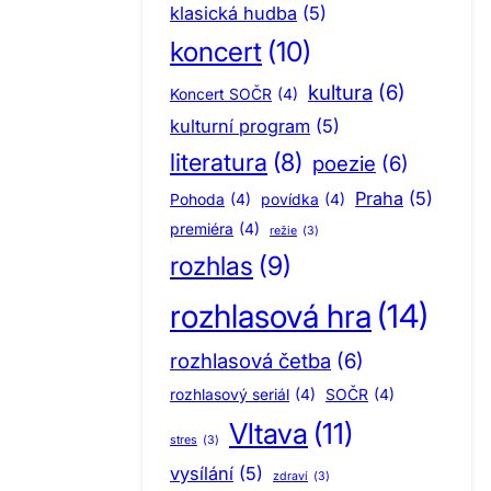
klasická hudba
(5)
koncert
(10)
kultura
(6)
Koncert SOČR
(4)
kulturní program
(5)
literatura
(8)
poezie
(6)
Praha
(5)
Pohoda
(4)
povídka
(4)
premiéra
(4)
režie
(3)
rozhlas
(9)
rozhlasová hra
(14)
rozhlasová četba
(6)
rozhlasový seriál
(4)
SOČR
(4)
Vltava
(11)
stres
(3)
vysílání
(5)
zdraví
(3)